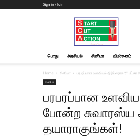
Sign in / Join
Start
Cut
Action
|
News
&
பொது
அரசியல்
சினிமா
விமர்சனம்
Views
Home
சினிமா
பரபரப்பான உளவியல் திரில்லராக ‘ரீ.’ பீட்
சினிமா
பரபரப்பான உளவியல் 
போன்ற சுவாரஸ்ய 
தயாராகுங்கள்!