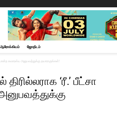
ஆரோக்கியம்
ஜோதிடம்
சா போன்ற சுவாரஸ்ய அனுபவத்துக்கு தயாராகுங்கள்!
திரில்லராக ‘ரீ.’ பீட்சா
அனுபவத்துக்கு