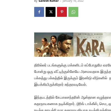
By
Ganesh Kumar
-
January 16, 2022
திரில்லர் படங்களுக்கு மக்களிடம் எப்போதுமே வரவேற
போன்று ஒரு வீட்டிற்குள்ளேயே அமைவதாக இருந்தால
பக்கத்து பக்கத்தில் இருக்கும் இரண்டு வீடுகளில் 
இயக்கியிருக்கிறார் சுந்தரவடிவேல்.
இந்தபடத்தில் கே.பாலசந்தரின் ஆஸ்தான எழுத்தாள
கதாநாயகனாக நடிக்கிறார். டூரிங் டாக்கீஸ், செ
நடித்த காயத்ரி ரமா கதாநாயகியாக நடித்திருக்கிறார்