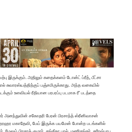
்பு இருக்கும். அதிலும் கதைக்களம் டோன்ட் ப்ரீத், பீட்சா
் சுவாரஸ்யத்திற்குப் பஞ்சமிருக்காது. அந்த வகையில்
நடக்கும் உளவியல் ரீதியான பரபரப்பு படமாக ரீ’ படத்தை
ர் அனந்துவின் சகோதரி பேரன் பிரசாந்த் ஸ்ரீனிவாசன்
ம, ஹரஹர மகாதேவி, பேய் இருக்க பயமேன் போன்ற படங்களில்
. மேலும் பிரசாத் குமார், சங்கீதா பால், மணிசங்கர், சுரேஷ்பாபு