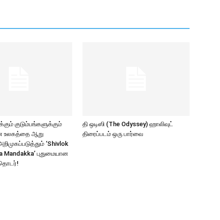
கும் குடும்பங்களுக்கும்
தி ஒடிஸி (The Odyssey) ஹாலிவுட்
ாண உலகத்தை ஆறு
திரைப்படம் ஒரு பார்வை
ிமுகப்படுத்தும் ‘Shivlok
a Mandakka’ புதுமையான
தொடர்!