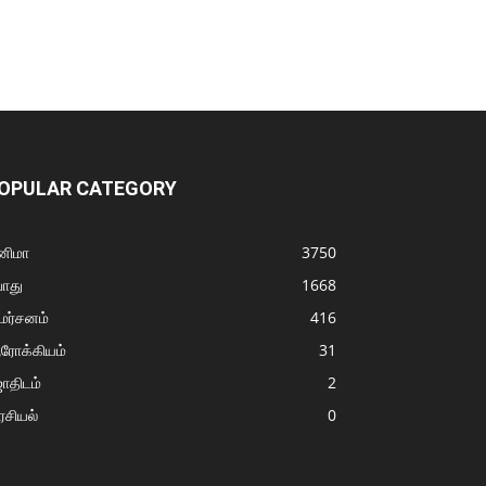
OPULAR CATEGORY
னிமா
3750
ொது
1668
மர்சனம்
416
ரோக்கியம்
31
ோதிடம்
2
சியல்
0