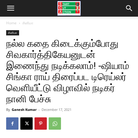
Home
சினிமா
சினிமா
நல்ல கதை கிடைக்கும்போது
சிவகார்த்திகேயனுடன்
இணைந்து நடிக்கலாம்! -ஷியாம்
சிங்கா ராய் திரைப்பட டிரெய்லர்
வெளியீட்டு விழாவில் நடிகர்
நானி பேச்சு
By
Ganesh Kumar
-
December 17, 2021