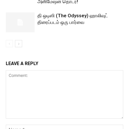
அனிமேஷன் தொடர்!
தி ஒடிஸி (The Odyssey) ஹாலிவுட்
திரைப்படம் ஒரு பார்வை
LEAVE A REPLY