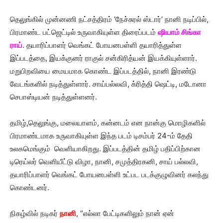
தெலுங்கில் முன்னணி நட்சத்திரம் ‘நேச்சுரல் ஸ்டார்’ நானி நடிப்பில்,
பிரமாண்ட பட்ஜெட்டில் உருவாகியுள்ள திரைப்படம்
ஷியாம் சிங்கா
ராய்
. தயாரிப்பாளர் வெங்கட் போயனபள்ளி தயாரித்துள்ள
இப்படத்தை, இயக்குனர் ராகுல் சன்கிரித்யன் இயக்கியுள்ளார்.
மறுபிறவியை மையமாக கொண்ட இப்படத்தில், நானி இரண்டு
வேடங்களில் நடித்துள்ளார். சாய்பல்லவி, க்ரித்தி ஷெட்டி, மடோனா
செபாஸ்டியன் நடித்துள்ளனர்.
தமிழ்,தெலுங்கு, மலையாளம், கன்னடம் என நான்கு மொழிகளில்
பிரமாண்டமாக உருவாகியுள்ள இந்த படம் டிசம்பர் 24-ம் தேதி
உலகமெங்கும் வெளியாகிறது. இப்படத்தின் தமிழ் பதிப்பிற்கான
டிரெய்லர் வெளியீட்டு விழா, நானி, சமுத்திரகனி, சாய் பல்லவி,
தயாரிப்பாளர் வெங்கட் போயனபள்ளி உட்பட படக்குழுவினர் கலந்து
கொண்டனர்.
நிகழ்வில் நடிகர்
நானி
, ”எல்லா பேட்டிகளிலும் நான் ஏன்