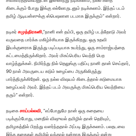
சிவகார்த்திகேயனுடன் இணைந்து நடிக்கலாம், நல்ல கதை
கிடைக்கும் போது இங்கு எல்லோருடனும் நடிக்கலாம். இந்தப் படம்
தமிழ் ஆடியன்ஸுக்கு ஸ்பெஷலான படமாக இருக்கும்” என்றார்.
நடிகர்
சமுத்திரகனி
,”நானி என் தம்பி, ஒரு தமிழ் படத்தோடு அவர்
வருவதை பார்க்க மகிழ்ச்சியாக இருக்கிறது. ஒரு உதவி
இயக்குனராக இருந்து படிப்படியாக உயர்ந்து, ஒரு சாம்ராஜ்யத்தை
கட்டமைத்திருக்கிறார். அவர் மிகப்பெரிய வெற்றி பெற
வாழ்த்துக்கள். நிமிர்ந்து நில் தெலுங்கு பதிப்பு நானி தான் செய்தார்,
90 நாள் அவருடைய கடும் உழைப்பை அருகிலிருந்து
பார்த்திருக்கிறேன். ஒரு நல்ல விஷயம் கிடைத்தால் கடுமையாக
உழைப்பவர் அவர். இந்தப் படம் அவருக்கு மிகப்பெரிய வெற்றியை
தரும்” என்றார்.
நடிகை
சாய்பல்லவி
, ”எப்போதுமே நான் ஒரு கதையை
படிக்கும்போது, மனதில் விஷுவல் தமிழில் தான் தெரியும்,
தமிழகத்தில் பிறந்து வளர்ந்ததால் அப்படி இருக்கலாம். பலதடவை
இந்த கதைகள் தமிழில் வந்தால் நன்றாக இருக்கும் என்று