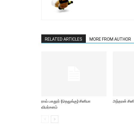
RELATED ARTICLES
MORE FROM AUTHOR
ராவ் பகதூர் (தெலுங்கு) சினிமா
அந்தரன் சின
விமர்சனம்