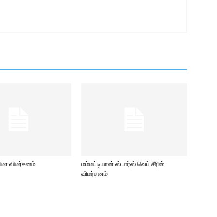
ிமா விமர்சனம்
மம்மட்டியான் ஸ்டார்ஸ் வெப் சீரிஸ்
விமர்சனம்