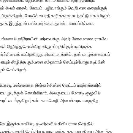
இலக்கணம் ஏதுமின்றி கிராமங்களில் சுற்றித்திரியும்
ும் அவர் காதல், கோபம், பழிவாங்கும் வெறி என கதைக்குத்
்கிறார். போலீஸ் உயரதிகாரிக்கான உடற்கட்டும் கம்பீரமும்
தாக இருந்தால் பாஸ்மார்க்கை தாண்ட வாய்ப்பில்லை.
சம்பவங்களால் ஹீரோயின் பார்வைக்கு அவர் மோசமானவராகவே
வள் தெரிந்துகொள்கிற விதமும் ரசிக்கும்படியிருக்க
ச்சியைக் கூட்டுகிறது. கிளைமாக்ஸில், தன் வாழ்க்கையைப்
் சீரழித்த கும்பலை சம்ஹாரம் செய்யும்போது நடிப்பின்
் செய்கிறார்.
மோசடி மன்னனாக சின்னச்சின்ன கெட்டப் மாற்றங்களில்
ப்பை முடித்துக் கொள்கிறார். அவருடைய மோசடி குழுவில்
் ரைட் வாங்குகிறார்கள். காமவெறி அமைச்சராக வருகிற
கவே இருக்க காமெடி நடிகர்களில் சீனியரான செந்தில்
 வில்லனுக்கு உதவி செய்கிற நபராக வந்து கதாநாயகியை அடைத்து