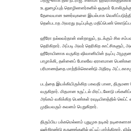
அர்ஜுனாக தில் நட்ராஜ். சினிமா ஹீரோக்களுக்கான 
உடலுழைப்புத் தொழிலாளர்களில் ஒருவர் போலிருக்க
தேவையான உணர்வுகளை இயல்பாக வெளிப்படுத்தியிருக
தென்படாத அவரது நடிப்புக்கு மதிப்பெண் கொடுப்ப
ஹீரோ நல்லவர்தான் என்றாலும், நடக்கும் சில 
தெரிகிறார். அப்படி அவர் தெரிகிற காட்சிகளும், அ
ஹீரோயினாக வருகிற ஷிவானியின் நடிப்பு அழகுணர்
பாழாக்கி, தன்னைப் போலவே ஏராளமான பெண்களையும
பரிமாணத்தை மாற்றிக்கொண்டு அதிரடி அட்டகாசமும
படத்தை இயக்கியிருக்கிற பகவதி பாலா, திருமண 
வருகிறார். மிதமான உருட்டல் மிரட்டலோடு பங்களி
அங்கம் வகிக்கிற பெண்கள் ரவுடியிஸத்தில் லெப்ட
முதியவரும் கவனம் பெறுகிறார்.
திரும்பிய பக்கமெல்லாம் புதுமுக நடிகர் நடிகைளா
ஒன்றிரண்டு தருணங்களில் எட்டிப் பார்க்கிறார்.