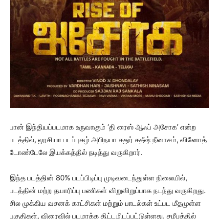
பான் இந்தியப்படமாக உருவாகும் ‘தி ரைஸ் ஆஃப் அசோக’ என்ற
படத்தில், லூசியா படப்புகழ் அபிநயா சதுர் சதீஷ் நீனாசம், வினோத்
டோண்டேலே இயக்கத்தில் நடித்து வருகிறார்.
இந்த படத்தின் 80% படப்பிடிப்பு முடிவடைந்துள்ள நிலையில்,
படத்தின் மற்ற தயாரிப்பு பணிகள் விறுவிறுப்பாக நடந்து வருகிறது.
சில முக்கிய வசனக் காட்சிகள் மற்றும் பாடல்கள் உட்பட மீதமுள்ள
பகுதிகள், விரைவில் படமாக்க திட்டமிடப்பட்டுள்ளது. சமீபத்தில்