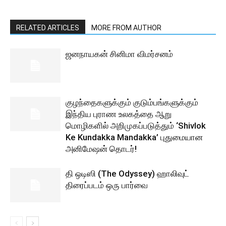
RELATED ARTICLES
MORE FROM AUTHOR
ஜனநாயகன் சினிமா விமர்சனம்
குழந்தைகளுக்கும் குடும்பங்களுக்கும்
இந்திய புராண உலகத்தை ஆறு
மொழிகளில் அறிமுகப்படுத்தும் ‘Shivlok
Ke Kundakka Mandakka’ புதுமையான
அனிமேஷன் தொடர்!
தி ஒடிஸி (The Odyssey) ஹாலிவுட்
திரைப்படம் ஒரு பார்வை