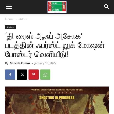
Home
சினிமா
சினிமா
‘தி ரைஸ் ஆஃப் அசோக’
படத்தின் ஃபர்ஸ்ட் லுக் மோஷன்
போஸ்டர் வெளியீடு!
By
Ganesh Kumar
-
January 10, 2025