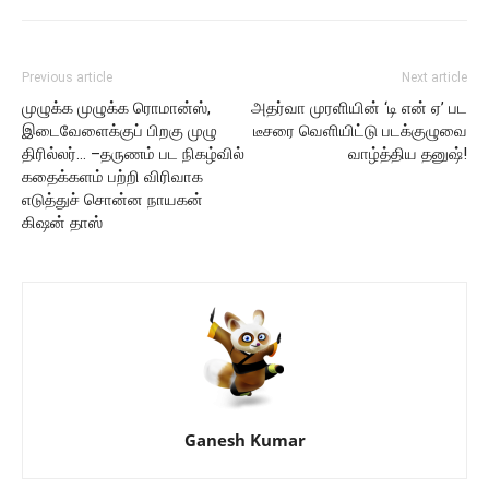
Previous article
Next article
முழுக்க முழுக்க ரொமான்ஸ்,
அதர்வா முரளியின் ‘டி என் ஏ’ பட
இடைவேளைக்குப் பிறகு முழு
டீசரை வெளியிட்டு படக்குழுவை
திரில்லர்… –தருணம் பட நிகழ்வில்
வாழ்த்திய தனுஷ்!
கதைக்களம் பற்றி விரிவாக
எடுத்துச் சொன்ன நாயகன்
கிஷன் தாஸ்
Ganesh Kumar