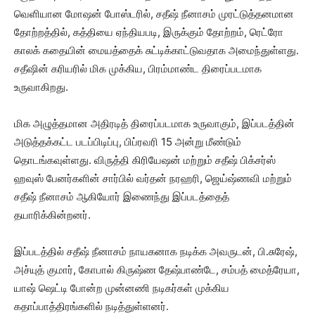
வெளியான மோஷன் போஸ்டரில், சதீஷ் நீனாசம் முரட்டுத்தனமான
தோற்றத்தில், கத்தியை ஏந்தியபடி, இருக்கும் தோற்றம், ரெட்ரோ
காலக் கதையின் மையத்தைக் சுட்டிக்காட்டுவதாக அமைந்துள்ளது.
சதீஷின் கரியரில் மிக முக்கிய, பிரம்மாண்ட திரைப்படமாக
உருவாகிறது.
மிக அழுத்தமான அதிரடித் திரைப்படமாக உருவாகும், இப்படத்தின்
அடுத்தக்கட்ட படப்பிடிப்பு, பிப்ரவரி 15 அன்று மீண்டும்
தொடங்கவுள்ளது. விருத்தி கிரியேஷன் மற்றும் சதீஷ் பிக்சர்ஸ்
ஹவுஸ் பேனர்களின் சார்பில் வர்தன் நரஹரி, ஜெய்ஷ்ணவி மற்றும்
சதீஷ் நீனாசம் ஆகியோர் இணைந்து இப்படத்தைத்
தயாரிக்கின்றனர்.
இப்படத்தில் சதீஷ் நீனாசம் நாயகனாக நடிக்க அவருடன், பி.சுரேஷ்,
அச்யுத் குமார், கோபால் கிருஷ்ண தேஷ்பாண்டே, சம்பத் மைத்ரேயா,
யாஷ் ஷெட்டி போன்ற முன்னணி நடிகர்கள் முக்கிய
கதாப்பாத்திரங்களில் நடித்துள்ளனர்.