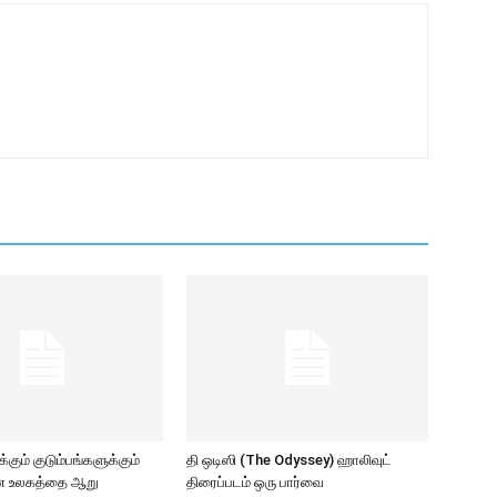
கும் குடும்பங்களுக்கும்
தி ஒடிஸி (The Odyssey) ஹாலிவுட்
ாண உலகத்தை ஆறு
திரைப்படம் ஒரு பார்வை