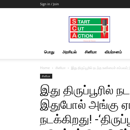
Sign in / Join
Start
Cut
Action
|
News
&
பொது
அரசியல்
சினிமா
விமர்சனம்
Views
Home
சினிமா
இது திருப்பூரில் நடந்த உண்மைச் சம்பவம்; 
சினிமா
இது திருப்பூரில் 
இதுபோல் அங்கு 
நடக்கிறது! -‘திருப்