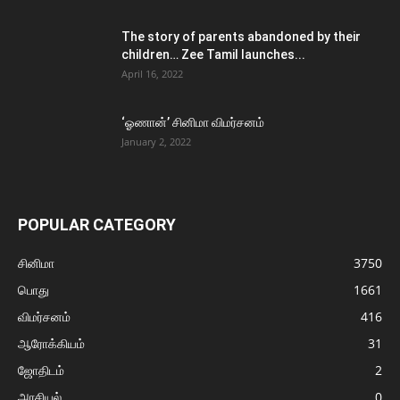
The story of parents abandoned by their
children… Zee Tamil launches...
April 16, 2022
‘ஓணான்’ சினிமா விமர்சனம்
January 2, 2022
POPULAR CATEGORY
சினிமா
3750
பொது
1661
விமர்சனம்
416
ஆரோக்கியம்
31
ஜோதிடம்
2
அரசியல்
0