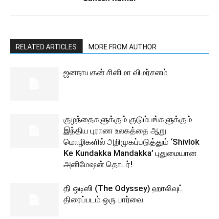
RELATED ARTICLES
MORE FROM AUTHOR
ஜனநாயகன் சினிமா விமர்சனம்
குழந்தைகளுக்கும் குடும்பங்களுக்கும்
இந்திய புராண உலகத்தை ஆறு
மொழிகளில் அறிமுகப்படுத்தும் ‘Shivlok
Ke Kundakka Mandakka’ புதுமையான
அனிமேஷன் தொடர்!
தி ஒடிஸி (The Odyssey) ஹாலிவுட்
திரைப்படம் ஒரு பார்வை