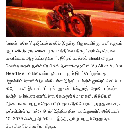
‘டிரான்: ஏரெஸ்’ டிஜிட்டல் உலகில் இருந்து நிஜ உலகிற்கு, மனிதகுலம்
ஏஐ மனிதர்களுடனான முதல் சந்திப்பை நிகழ்த்தும் ஆபத்தான
பணிக்காக அனுப்பப்படுகிறார். இந்தப் படத்தில் கிராமி விருது
வென்ற நைன் இன்ச் நெயில்ஸ் இசைக்குழுவின் ‘As Alive As You
Need Me To Be’ என்ற புதிய பாடலும் இடம்பெற்றுள்ளது.
ஜோச்சிம் ரோனிங் இயக்கியுள்ள இந்தப் படத்தில் ஜாரெட் லெட்டோ,
கிரேட்டா லீ, இவான் பீட்டர்ஸ், ஹசன் மின்ஹாஜ், ஜோடே டர்னர்-
ஸ்மித், ஆர்டுரோ காஸ்ட்ரோ, கேமரூன் மோனகன், கில்லியன்
ஆண்டர்சன் மற்றும் ஜெஃப் பிரிட்ஜஸ் ஆகியோரும் நடித்துள்ளனர்.
டிஸ்னியின் ‘டிரான்: ஏரெஸ்’ இந்திய திரையரங்குகளில் அக்டோபர்
10, 2025 அன்று ஆங்கிலம், இந்தி, தமிழ் மற்றும் தெலுங்கு
மொழிகளில் வெளியாகிறது.