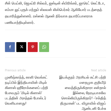
சீன் பெய்லி, ஜெஃப்ரி சில்வர், ஜஸ்டின் ஸ்பிரிங்கர், ஜாரெட் லெட்டோ,
எம்மா லுட்புரூக் மற்றும் ஸ்டீவன் லிஸ்பெர்கர் ஆகியோர் படத்தைத்
தயாரித்துள்ளனர். ரஸ்ஸல் ஆலன் நிர்வாக தயாரிப்பாளராக
பணியாற்றியுள்ளார்.
Previous article
Next article
முனீஷ்காந்த், காளி வெங்கட்
இயக்குநர் அரசியல் கட்சி பற்றி
நடிப்பில் இந்தியாவின் மிடில்
மறைமுக குறியீடு
கிளாஸ் ஹீரோக்களைப் பற்றி
வைத்திருக்கிறாரா என்றால்
பேசவரும் ‘மிடில் கிளாஸ்’
இல்லை, நேரடியாகவே
படத்தின் அசத்தல் போஸ்டர்
சொல்லியிருக்கிறார்! -‘சக்தித்
வெளியானது!
திருமகன்’ பட விழாவில் விஜய்
ஆண்டனி பேச்சு