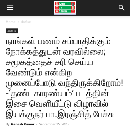
Home
சினிமா
சினிமா
நாங்கள் பணம் சம்பாதிக்கும்
நோக்கத்துடன் வரவில்லை;
சமூகத்தைச் சரி செய்ய
வேண்டும் என்கிற
முனைப்போடு வந்திருக்கிறோம்!
-‘தண்டகாரண்யம்’ படத்தின்
இசை வெளியீட்டு விழாவில்
இயக்குநர் பா.இரஞ்சித் பேச்சு
By
Ganesh Kumar
-
September 15, 2025