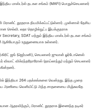
 இந்திய மாஸ்டர்ஸ் தடகள சங்கம் (MAFI) பொதுச்செயலாளர்
ன் பிராண்ட் தூதராக நியமிக்கப்பட்டுள்ளார். முன்னாள் தேசிய
ுமான செல்வி. லதா தொழில்நுட்ப இயக்குநராக
r Secretary, SDAT மற்றும் இந்திய மாஸ்டர்ஸ் தடகள சங்கம்
 M ஆகியோரும் உறுதுணையாக உள்ளனர்.
ர்கிரிட் ஜங் (ஜெர்மனி), செயலாளர் ஜுவான் ஓர்டோனெஸ்
 விவாட் விக்ரந்தநோரோஸ் (தாய்லாந்து) மற்றும் செயலாளர்
கின்றனர்.
யில் இந்தியா 264 பதக்கங்களை வென்றது. இந்த முறை
ெரிய அணியை வெளியிட்டு அந்த சாதனையை மிஞ்சுவதே
லையான ஆதரவிற்கும், பிராண்ட் தூதராக இணைந்த நடிகர்