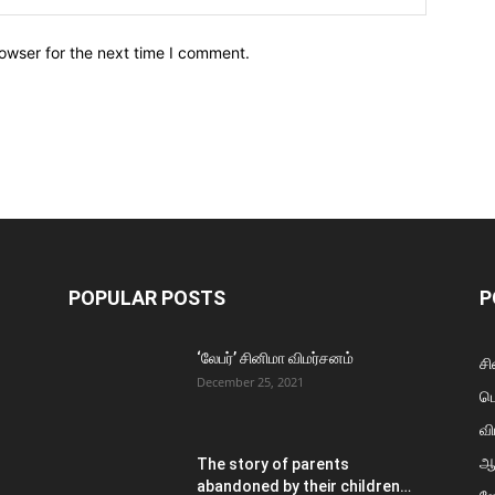
owser for the next time I comment.
POPULAR POSTS
P
‘லேபர்’ சினிமா விமர்சனம்
சி
December 25, 2021
ப
வி
ஆ
The story of parents
abandoned by their children…