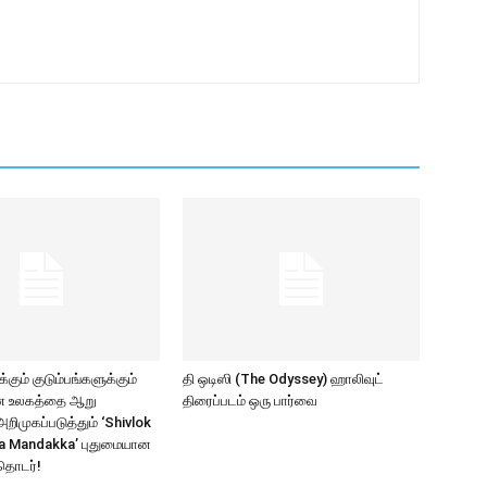
கும் குடும்பங்களுக்கும்
தி ஒடிஸி (The Odyssey) ஹாலிவுட்
ாண உலகத்தை ஆறு
திரைப்படம் ஒரு பார்வை
ிமுகப்படுத்தும் ‘Shivlok
a Mandakka’ புதுமையான
தொடர்!