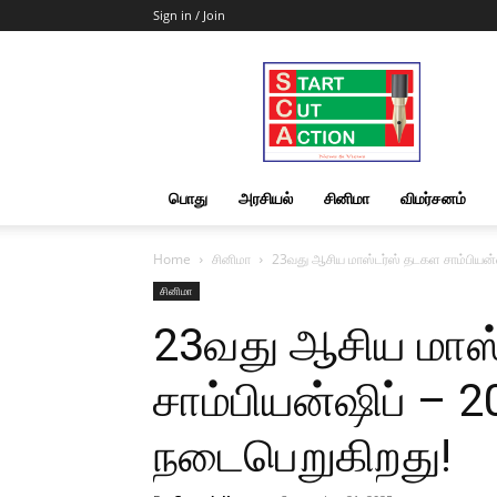
Sign in / Join
Start
Cut
Action
|
News
&
பொது
அரசியல்
சினிமா
விமர்சனம்
Views
Home
சினிமா
23வது ஆசிய மாஸ்டர்ஸ் தடகள சாம்பியன்
சினிமா
23வது ஆசிய மாஸ
சாம்பியன்ஷிப் –
நடைபெறுகிறது!