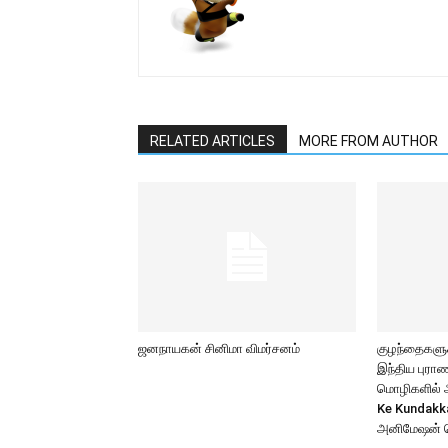
RELATED ARTICLES
MORE FROM AUTHOR
ஜனநாயகன் சினிமா விமர்சனம்
குழந்தைகளுக்
இந்திய புர
மொழிகளில் அற
Ke Kundakk
அனிமேஷன் 