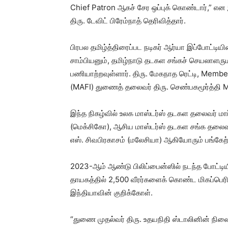
Chief Patron ஆகச் சேர ஒப்புக் கொண்டார்,” என
திரு. டேவிட் பிரேம்நாத் தெரிவித்தார்.
பிரபல தமிழ்த்திரைப்பட நடிகர் ஆர்யா இப்போட்டியி
சாம்பியனும், தமிழ்நாடு தடகள சங்கச் செயலாளர
பணியாற்றவுள்ளார். திரு. மேகநாத ரெட்டி, Membe
(MAFI) துணைத் தலைவர் திரு. செண்பகமூர்த்தி
இந்த நிகழ்வில் உலக மாஸ்டர்ஸ் தடகள தலைவர் மா
(மெக்சிகோ), ஆசிய மாஸ்டர்ஸ் தடகள சங்க தலைவர்
எஸ். சிவபிரகாசம் (மலேசியா) ஆகியோரும் பங்கேற்
2023-ஆம் ஆண்டு பிலிப்பைன்ஸில் நடந்த போட்டி
தாயகத்தில் 2,500 வீரர்களைக் கொண்ட மிகப்ப
இந்தியாவின் குறிக்கோள்.
“துணை முதல்வர் திரு. உதயநிதி ஸ்டாலினின் நி