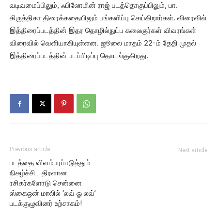
வடிவமைப்பிலும், ஃபிலோமின் ராஜ் படத்தொகுப்பிலும், பா.
கிருத்திகா திரைக்கதையிலும் பங்களிப்பு செய்கிறார்கள். விரைவில்
இத்திரைப்படத்தின் இதர தொழில்நுட்ப கலைஞர்கள் விவரங்கள்
விரைவில் வெளியாகியுள்ளன. ஜூலை மாதம் 22-ம் தேதி முதல்
இத்திரைப்படத்தின் படப்பிடிப்பு தொடங்குகிறது.
Previous article
Next article
படத்தை விளம்பரப்படுத்தும்
நிகழ்ச்சி… திரளான
ரசிகர்களோடு சென்னை
ஸ்கைஒன் மாலில் ‘லவ் ஓ லவ்’
படக்குழுவினர் உற்சாகம்!