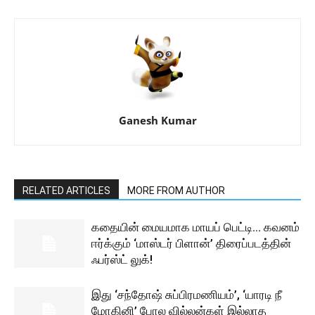
Ganesh Kumar
RELATED ARTICLES
MORE FROM AUTHOR
கதையின் மையமாக மாயப் பெட்டி… கவனம்
ஈர்க்கும் ‘மாஸ்டர் பிளான்’ திரைப்படத்தின்
ஃபர்ஸ்ட் லுக்!
இது ‘சந்தோஷ் சுப்பிரமணியம்’, ‘யாரடி நீ
மோகினி’ போல வில்லன்கள் இல்லாத