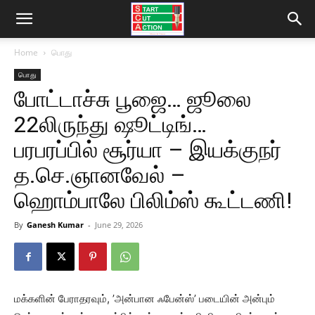
Home
பொது
பொது
போட்டாச்சு பூஜை… ஜூலை
22லிருந்து ஷூட்டிங்…
பரபரப்பில் சூர்யா – இயக்குநர்
த.செ.ஞானவேல் –
ஹொம்பாலே பிலிம்ஸ் கூட்டணி!
By
Ganesh Kumar
-
June 29, 2026
மக்களின் பேராதரவும், ’அன்பான ஃபேன்ஸ்’ படையின் அன்பும்