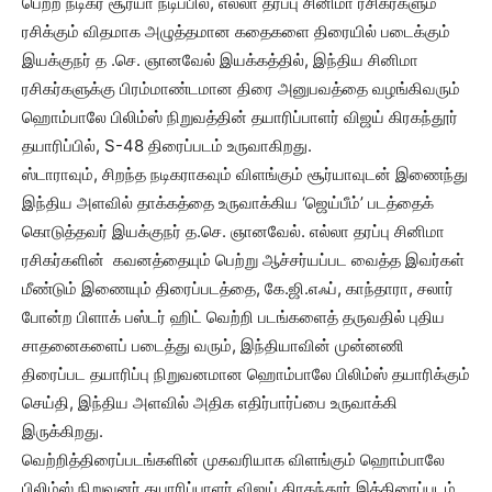
பெற்ற நடிகர் சூர்யா நடிப்பில், எல்லா தரப்பு சினிமா ரசிகர்களும்
ரசிக்கும் விதமாக அழுத்தமான கதைகளை திரையில் படைக்கும்
இயக்குநர் த .செ. ஞானவேல் இயக்கத்தில், இந்திய சினிமா
ரசிகர்களுக்கு பிரம்மாண்டமான திரை அனுபவத்தை வழங்கிவரும்
ஹொம்பாலே பிலிம்ஸ் நிறுவத்தின் தயாரிப்பாளர் விஜய் கிரகந்தூர்
தயாரிப்பில், S-48 திரைப்படம் உருவாகிறது.
ஸ்டாராவும், சிறந்த நடிகராகவும் விளங்கும் சூர்யாவுடன் இணைந்து
இந்திய அளவில் தாக்கத்தை உருவாக்கிய ‘ஜெய்பீம்’ படத்தைக்
கொடுத்தவர் இயக்குநர் த.செ. ஞானவேல். எல்லா தரப்பு சினிமா
ரசிகர்களின் கவனத்தையும் பெற்று ஆச்சர்யப்பட வைத்த இவர்கள்
மீண்டும் இணையும் திரைப்படத்தை, கே.ஜி.எஃப், காந்தாரா, சலார்
போன்ற பிளாக் பஸ்டர் ஹிட் வெற்றி படங்களைத் தருவதில் புதிய
சாதனைகளைப் படைத்து வரும், இந்தியாவின் முன்னணி
திரைப்பட தயாரிப்பு நிறுவனமான ஹொம்பாலே பிலிம்ஸ் தயாரிக்கும்
செய்தி, இந்திய அளவில் அதிக எதிர்பார்ப்பை உருவாக்கி
இருக்கிறது.
வெற்றித்திரைப்படங்களின் முகவரியாக விளங்கும் ஹொம்பாலே
பிலிம்ஸ் நிறுவனர் தயாரிப்பாளர் விஜய் கிரகந்தூர் இத்திரைப்படம்