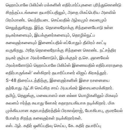
ஹொம்பாலே பிலிம்ஸ் மக்களின் எதிர்பார்ப்புகளை புரிந்துகொண்டு
சிறந்தப்படங்களை தயாரிப்பதிலும், அதை மிகப்பெரிய அளவில்
பிரம்மாண்ட வெற்றியடை செய்வதில் ஆர்வமும் கவனமும்
செலுத்துகிறது. இந்த தொலைநோக்கு சிந்தனையோடு உள்ள
நடிகர்களையும், இயக்குனர்களையும், தொழில்நுட்ப
கலைஞர்களையும் இணைப்பதில் எப்போதும் தீவிரம் காட்டி
வருகிறது. அதே தொலைநோக்கு சிந்தனை கொண்ட நட்சத்திர
நடிகர் சூர்யா அவர்களோடும், இயக்குநர் த.செ. ஞானவேல்
அவர்களோடும் ஹொம்பாலே பிலிம்ஸ் இணைவதில் எதிர்பாராததை
எதிர்பாருங்கள்’ என்கிறார் தயாரிப்பாளர் விஜய் கிரகந்தூர்.
S-48 திரைப்படத்திற்கு, இளைஞர்களின் இசை ரசனையை
தற்போது ஆட்சி செய்கிற சாய் அபயங்கர் இசையமைக்கிறார்.
தமிழ், தெலுங்கு, மலையாளம் என எல்லா மொழிகளிலும் மிகவும்
கவனம் ஈர்த்த கயாது லோகர் கதாநாயகியாக நடிக்கிறார். மிக
முக்கியமான கதாபாத்திரத்தில் பிரகாஷ்ராஜ், யோகிபாபு, குமரவேல்
போன்ற சிறந்த கலைஞர்கள் நடிக்கிறார்கள்.
எஸ். ஆர். கதிர் ஒளிப்பதிவு செய்ய, கே. கதிர் தயாரிப்பு