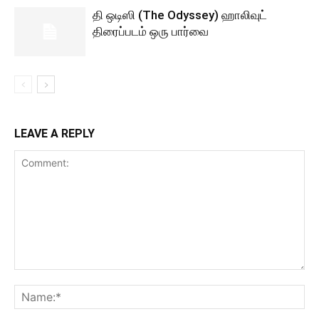
தி ஒடிஸி (The Odyssey) ஹாலிவுட்
திரைப்படம் ஒரு பார்வை
LEAVE A REPLY