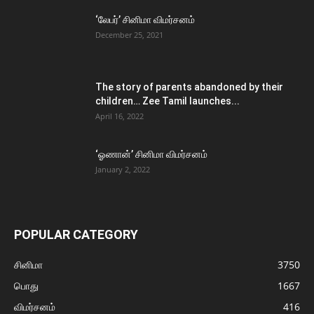
‘லேபர்’ சினிமா விமர்சனம்
December 25, 2021
The story of parents abandoned by their
children… Zee Tamil launches...
April 16, 2022
‘ஓணான்’ சினிமா விமர்சனம்
January 2, 2022
POPULAR CATEGORY
சினிமா
3750
பொது
1667
விமர்சனம்
416