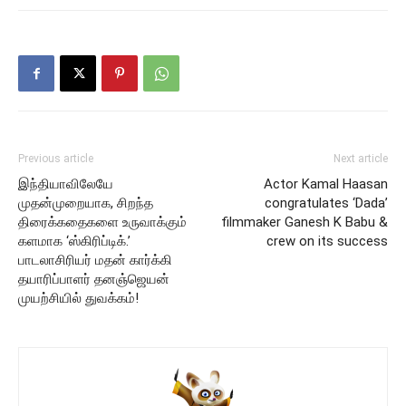
Previous article
Next article
இந்தியாவிலேயே
Actor Kamal Haasan
முதன்முறையாக, சிறந்த
congratulates ‘Dada’
திரைக்கதைகளை உருவாக்கும்
filmmaker Ganesh K Babu &
களமாக ‘ஸ்கிரிப்டிக்.’
crew on its success
பாடலாசிரியர் மதன் கார்க்கி
தயாரிப்பாளர் தனஞ்ஜெயன்
முயற்சியில் துவக்கம்!