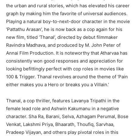
the urban and rural stories, which has elevated his career
graph by making him the favorite of universal audiences.
Playing a natural boy-to-next-door character in the movie
‘Pattathu Arasan’, he is now back as a cop again for his
new film, titled ‘Thanal’, directed by debut filmmaker
Ravindra Madhava, and produced by M. John Peter of
Annai Film Production. It is noteworthy that Atharvaa has
consistently won good responses and appreciation for
looking befittingly perfect with cop roles in movies like
100 & Trigger. Thanal revolves around the theme of ‘Pain
either makes you a Hero or breaks you a Villain.’
Thanal, a cop thriller, features Lavanya Tripathi in the
female lead role and Ashwin Kakumanu in a negative
character. Sha Ra, Barani, Selva, Azhagam Perumal, Bose
Venkat, Lakshmi Priya, Bhaarath, Thoufiq, Sarvhaa,
Pradeep Vijayan, and others play pivotal roles in this