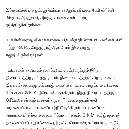
இந்த படத்தில் ஜெய், ஐஸ்வர்யா ராஜேஷ், ஷிவதா, பேபி வ்ரித்தி
விஷால், அப்துல் லீ, அம்ஜத் கான் உள்ளிட்ட பலர்
நடித்திருக்கிறார்கள்.
படத்தின் கதை, திரைக்கதையை இயக்குநர் ரோகின் வெங்கடேசன்
மற்றும் G. R. சுரேந்தர்நாத் ஆகியோர் இணைந்து
எழுதியிருக்கிறார்கள்.
ரவிவர்மன் நீலமேகம் ஒளிப்பதிவு செய்திருக்கும் இந்த
திரைப்படத்திற்கு சித்து குமார் இசையமைத்திருக்கிறார். கலை
இயக்கத்தை ராமு தங்கராஜ் கவனிக்க, படத்தொகுப்பு பணிகளை
பிரசன்னா G.K. மேற்கொண்டிருக்கிறார். இந்த திரைப்படத்திற்கு
G.R.சுரேந்தர்நாத் வசனம் எழுத, T. உதயக்குமார் ஒலி
வடிவமைப்பாளராக பணியாற்றியிருக்கிறார். சுப்ரமணியன்
நாராயணன் நிர்வாகத் தயாரிப்பாளராகவும், G.K.M. தமிழ் குமரன்
தலைமைப் பொறுப்பினை ஏற்றிருக்க,ரொமான்டிக் ட்ராமா ஜானரில்