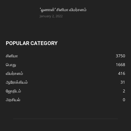
‘ஓணான்’ சினிமா விமர்சனம்
January 2, 2022
POPULAR CATEGORY
சினிமா
3750
பொது
1668
விமர்சனம்
416
ஆரோக்கியம்
31
ஜோதிடம்
2
அரசியல்
0