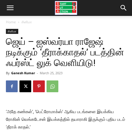
Home
சினிமா
சினிமா
ஜெய் – ஐஸ்வர்யா ராஜேஷ்
நடிக்கும் ‘தீராக்காதல்’ படத்தின்
ஃபர்ஸ்ட் லுக் வெளியிடு!
By
Ganesh Kumar
-
March 25, 2023
‘அதே கண்கள்’, ‘பெட்ரோமாக்ஸ்’ ஆகிய படங்களை இயக்கிய
ரோகின் வெங்கடேசன் இயக்கத்தில் தயாராகி இருக்கும் புதிய படம்
‘தீராக் காதல்.’