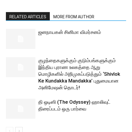
RELATED ARTICLES
MORE FROM AUTHOR
ஜனநாயகன் சினிமா விமர்சனம்
குழந்தைகளுக்கும் குடும்பங்களுக்கும்
இந்திய புராண உலகத்தை ஆறு
மொழிகளில் அறிமுகப்படுத்தும் ‘Shivlok
Ke Kundakka Mandakka’ புதுமையான
அனிமேஷன் தொடர்!
தி ஒடிஸி (The Odyssey) ஹாலிவுட்
திரைப்படம் ஒரு பார்வை