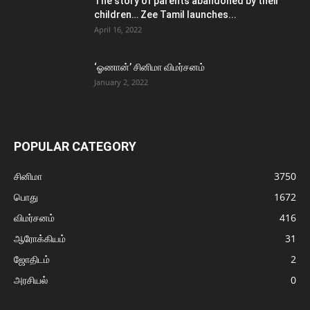
The story of parents abandoned by their
children… Zee Tamil launches...
April 16, 2022
‘ஓணான்’ சினிமா விமர்சனம்
January 2, 2022
POPULAR CATEGORY
சினிமா
3750
பொது
1672
விமர்சனம்
416
ஆரோக்கியம்
31
ஜோதிடம்
2
அரசியல்
0