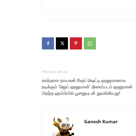
Previous article
காந்தாரா நாயகன் ரிஷப் ஷெட்டி ஹனுமானாக
நடிக்கும் ‘ஜெய் ஹனுமான்’ திரைப்படம் ஹனுமான்
பிறந்த ஹம்பியில் பூஜையுடன் துவங்கியது!
Ganesh Kumar