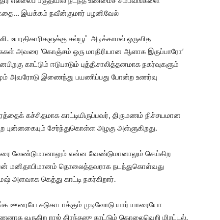
ந்திர எல்லைப் பகுதியில் நடந்த உண்மைச் சம்பவங்களை
தை… இயக்கம் நவீன்குமார் பழனிவேல்
உயரதிகாரிகளுக்கு சல்யூட் அடிக்காமல் ஒருவித
கைகள் அவரை ‘கொஞ்சம் ஒரு மாதிரியான ஆளாக இருப்பாரோ’
னபிறகு காட்டும் ஈடுபாடும் புத்திசாலித்தனமாக நகர்வுகளும்
நாமும் அவரோடு இணைந்து பயணிப்பது போன்ற உணர்வு
ரத்தைக் கச்சிதமாக காட்டியிருப்பவர், திருமணம் நிச்சயமான
 புன்னகையும் சேர்ந்துகொள்ள அழகு அள்ளுகிறது.
 யாரை வேண்டுமானாலும் என்ன வேண்டுமானாலும் செய்கிற
்டியன் மனிதாபிமானம் தொலைத்தவராக நடந்துகொள்வது
ேஷ் அளவாக கெத்து காட்டி நகர்கிறார்.
வாங்க ஊரையே சுடுகாடாக்கும் முடிவோடு யார் யாரையோ
்ணனாக வருகிற ராஜ் திரந்தஸு காட்டும் கொலைவெறி மிரட்டல்.