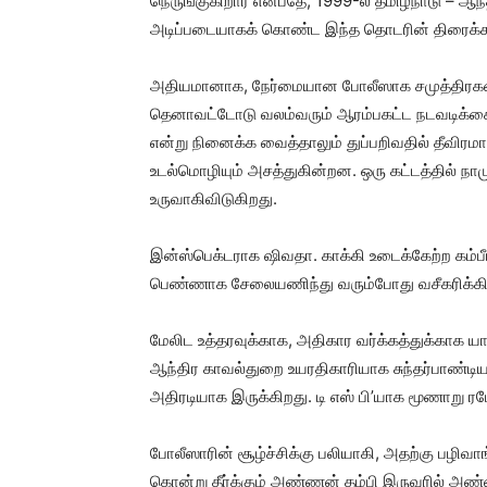
நெருங்குகிறார் என்பதே, 1999-ல் தமிழ்நாடு – ஆ
அடிப்படையாகக் கொண்ட இந்த தொடரின் திரைக்க
அதியமானாக, நேர்மையான போலீஸாக சமுத்திரகனி. 
தெனாவட்டோடு வலம்வரும் ஆரம்பகட்ட நடவடிக்
என்று நினைக்க வைத்தாலும் துப்பறிவதில் தீவிரமா
உடல்மொழியும் அசத்துகின்றன. ஒரு கட்டத்தில் 
உருவாகிவிடுகிறது.
இன்ஸ்பெக்டராக ஷிவதா. காக்கி உடைக்கேற்ற கம்பீ
பெண்ணாக சேலையணிந்து வரும்போது வசீகரிக்கிற
மேலிட உத்தரவுக்காக, அதிகார வர்க்கத்துக்காக
ஆந்திர காவல்துறை உயரதிகாரியாக சுந்தர்பாண
அதிரடியாக இருக்கிறது. டி எஸ் பி’யாக மூணாறு ரம
போலீஸாரின் சூழ்ச்சிக்கு பலியாகி, அதற்கு பழி
கொன்று தீர்க்கும் அண்ணன் தம்பி இருவரில் அண