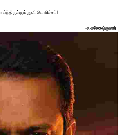
ாய்ந்திருக்கும் துளி வெளிச்சம்!
-சு.கணேஷ்குமார்