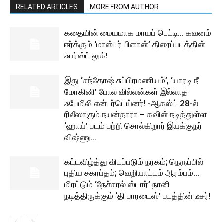
RELATED ARTICLES
MORE FROM AUTHOR
கதையின் மையமாக மாயப் பெட்டி… கவனம்
ஈர்க்கும் ‘மாஸ்டர் பிளான்’ திரைப்படத்தின்
ஃபர்ஸ்ட் லுக்!
இது ‘சந்தோஷ் சுப்பிரமணியம்’, ‘யாரடி நீ
மோகினி’ போல வில்லன்கள் இல்லாத
ஃபேமிலி என்டர்டெய்னர்! -ஆகஸ்ட் 28-ல்
ரிலீஸாகும் நயன்தாரா – கவின் நடித்துள்ள
‘ஹாய்’ படம் பற்றி சொல்கிறார் இயக்குநர்
விஷ்ணு...
கட்டவிழ்த்து விடப்படும் நரகம்; நெருப்பில்
புதிய சகாப்தம்; வெறியாட்டம் ஆரம்பம்…
மிரட்டும் ‘நேச்சுரல் ஸ்டார்’ நானி
நடித்திருக்கும் ‘தி பாரடைஸ்’ படத்தின் டீசர்!