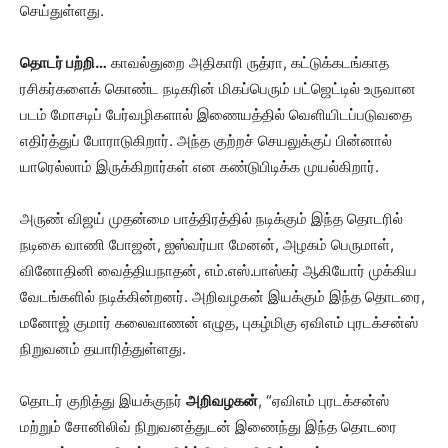
செய்துள்ளது.
தொடர் பற்றி…
காவல்துறை அதிகாரி ருத்ரா, கட்டுக்கடங்காத
ரசிகர்களைக் கொண்ட நடிகரின் மிகப்பெரும் பட்ஜெட்டில் உருவான
படம் மோசடிப் பேர்வழிகளால் இணையத்தில் வெளியிடப்படுவதை
எதிர்த்துப் போராடுகிறார். அந்த குற்றச் செயலுக்குப் பின்னால்
யாரெல்லாம் இருக்கிறார்கள் என கண்டுபிடிக்க முயல்கிறார்.
அருண் விஜய் முதன்மை பாத்திரத்தில் நடிக்கும் இந்த தொடரில்
நடிகை வாணி போஜன், ஐஸ்வர்யா மேனன், அழகம் பெருமாள்,
வினோதினி வைத்தியநாதன், எம்.எஸ்.பாஸ்கர் ஆகியோர் முக்கிய
வேடங்களில் நடிக்கின்றனர். அறிவழகன் இயக்கும் இந்த தொடரை,
மனோஜ் குமார் கலைவாணன் எழுத, புகழ்மிகு ஏவிஎம் புரடக்சன்ஸ்
நிறுவனம் தயாரித்துள்ளது.
தொடர் குறித்து இயக்குநர்
அறிவழகன்
, “ஏவிஎம் புரடக்சன்ஸ்
மற்றும் சோனிலிவ் நிறுவனத்துடன் இணைந்து இந்த தொடரை