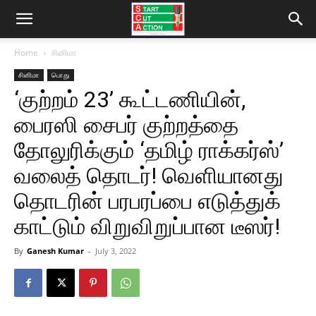
Home
சினிமா
சினிமா
பொது
‘குற்றம் 23’ கூட்டணியின்,
பைரஸி சைபர் குற்றத்தை
தோலுரிக்கும் ‘தமிழ் ராக்கர்ஸ்’
வலைத் தொடர்! வெளியானது
தொடரின் பரபரப்பை எடுத்துக்
காட்டும் விறுவிறுப்பான டீஸர்!
By
Ganesh Kumar
-
July 3, 2022