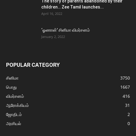
The story of parents abandoned by their
children… Zee Tamil launches...
April 16, 2022
‘ஓணான்’ சினிமா விமர்சனம்
January 2, 2022
POPULAR CATEGORY
சினிமா
3750
பொது
1667
விமர்சனம்
416
ஆரோக்கியம்
31
ஜோதிடம்
2
அரசியல்
0