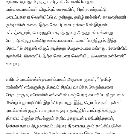
உருவாக்குவது மிகுந்த மகிழ்ச்சி. சோனிலிவ் தளம்
பார்வையாளர்கள் விரும்பும் வகையில், சிறந்த உள்நாட்டு
படைப்புகளை வெளியிட்டு வருகிறது, தமிழ் ராக்கர்ஸ் காவலதிகாரி
ருத்ராவின் கதை. இந்த தொடர் சைபர் க்ரைமின் இருண்ட
பக்கத்தையும், பொழுதுபோக்குத் துறை அதனுடன் எவ்வாறு
போராடுகிறது என்கிற உண்மையையும் வெளிப்படுத்தும். இந்த
தொடரில் அருண் விஜய் நடித்தது பெருமையாக உள்ளது. சோனிலிவ்
தளத்தில் விரைவில் இந்த தொடரை வெளியிட ஆவலாக உள்ளேன்”
என்றார்.
ஏவிஎம் புரடக்சன்ஸ் தயாரிப்பாளர் அருணா குகன், ” ‘தமிழ்
ராக்கர்ஸ்’ எங்களுக்கு மிகவும் சிறப்பு வாய்ந்த நெருக்கமான
தொடராகும், ஏனெனில் எங்களின் புகழ்பெற்ற தயாரிப்பு நிறுவனம்
மீண்டும் தயாரிப்பில் இறங்கியுள்ளது. இந்த தொடர் மூலம் ஏவிஎம்
புரடக்சன்ஸ் முதல் முறையாக ஓடிடி தளத்தில் கால்பதிக்கிறது.
திறமை மிகுந்த இயக்குநர் அறிவழகனுடன் பணிபுரிந்ததால்,
இக்கதையை ஆழமாகவும், அபார திறமையுடனும் காட்சிப்படுத்த
முடிந்துள்ளது. அருண் விஜய் சார் நடித்தது இந்த தொடருக்கு