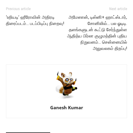
Previous article
Next article
‘உறியடி’ ஹீரோவின் அதிரடி
அமேஸான், டிஸ்னி+ ஹாட்ஸ்டார்,
திரைப்படம்… படப்பிடிப்பு நிறைவு!
சோனிலிவ்… பல ஓடிடி.
தளங்களுடன் கூட்டு சேர்ந்துள்ள
ஆதித்ய பிர்லா குழுமத்தின் புதிய
நிறுவனம்… சென்னையில்
அலுவலகம் திறப்பு!
Ganesh Kumar