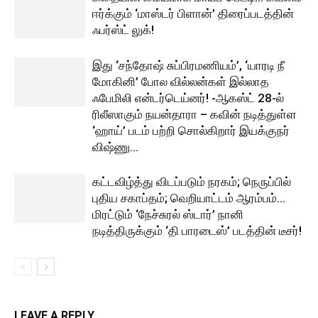
ஈர்க்கும் ‘மாஸ்டர் பிளான்’ திரைப்படத்தின்
ஃபர்ஸ்ட் லுக்!
இது ‘சந்தோஷ் சுப்பிரமணியம்’, ‘யாரடி நீ
மோகினி’ போல வில்லன்கள் இல்லாத
ஃபேமிலி என்டர்டெய்னர்! -ஆகஸ்ட் 28-ல்
ரிலீஸாகும் நயன்தாரா – கவின் நடித்துள்ள
‘ஹாய்’ படம் பற்றி சொல்கிறார் இயக்குநர்
விஷ்ணு...
கட்டவிழ்த்து விடப்படும் நரகம்; நெருப்பில்
புதிய சகாப்தம்; வெறியாட்டம் ஆரம்பம்…
மிரட்டும் ‘நேச்சுரல் ஸ்டார்’ நானி
நடித்திருக்கும் ‘தி பாரடைஸ்’ படத்தின் டீசர்!
LEAVE A REPLY