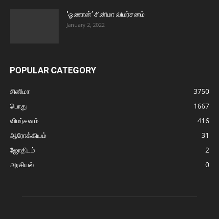
‘ஓணான்’ சினிமா விமர்சனம்
January 2, 2022
POPULAR CATEGORY
சினிமா
3750
பொது
1667
விமர்சனம்
416
ஆரோக்கியம்
31
ஜோதிடம்
2
அரசியல்
0