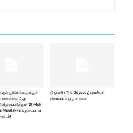
கும் குடும்பங்களுக்கும்
தி ஒடிஸி (The Odyssey) ஹாலிவுட்
ாண உலகத்தை ஆறு
திரைப்படம் ஒரு பார்வை
ிமுகப்படுத்தும் ‘Shivlok
a Mandakka’ புதுமையான
தொடர்!