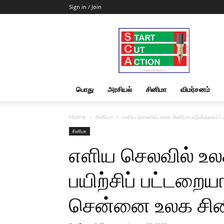
Sign in / Join
Start
Cut
Action
|
News
&
பொது
அரசியல்
சினிமா
விமர்சனம்
Views
Home
சினிமா
எளிய செலவில் உலக சினிமா எடுக்கலாம்! 
சினிமா
எளிய செலவில் உலக
பயிற்சிப் பட்டறை
சென்னை உலக சின