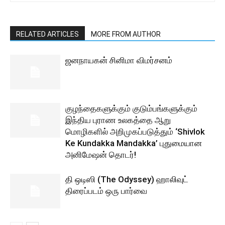
RELATED ARTICLES
MORE FROM AUTHOR
ஜனநாயகன் சினிமா விமர்சனம்
குழந்தைகளுக்கும் குடும்பங்களுக்கும்
இந்திய புராண உலகத்தை ஆறு
மொழிகளில் அறிமுகப்படுத்தும் ‘Shivlok
Ke Kundakka Mandakka’ புதுமையான
அனிமேஷன் தொடர்!
தி ஒடிஸி (The Odyssey) ஹாலிவுட்
திரைப்படம் ஒரு பார்வை