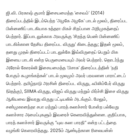
ஜி.வி. பிரகாஷ் குமார் இசையமைத்த ‘சைவம்’ (2014)
திரைப்படத்தில் இடம்பெற்ற ‘அழகே அழகே’ பாடல் மூலம், திரைப்பட
பின்னணிப் பாடகியாக உத்தரா மிகச் சிறப்பான அறிமுகத்தைப்
பெற்றார். இப்பாடலுக்காக அவருக்கு ‘சிறந்த பெண் பின்னணிப்
பாடகிக்கான தேசிய திரைப்பட விருது’ கிடைத்தது; இதன் மூலம்,
தனது முதல் திரைப்படப் பாடலுக்கே இவ்விருதைப் பெறும் மிக
இளைய பாடகி என்ற பெருமையையும் அவர் பெற்றார். தொடர்ந்து
அரோல் கோரல்லி இசையமைத்த ‘பிசாசு’ திரைப்படத்தின் ‘நதி
போகும் கூழாங்கற்கள்’ பாடல் மூலமும் அவர் பரவலான பாராட்டைப்
பெற்றார். தமிழ்நாடு அரசின் திரைப்பட விருது, ஃபிலிம்பேர் விருது
(தெற்கு), SIIMA விருது, விஜய் விருது மற்றும் மிர்ச்சி இசை விருது
ஆகியவை இவரது விருது பட்டியலில் அடங்கும். மேலும்,
சண்முகானந்தா சபா மற்றும் பாரத் கலாச்சார் போன்ற பல்வேறு
கலாச்சார அமைப்புகளும் இவரைச் கெளரவித்துள்ளன. குறிப்பாக,
பாரத் கலாச்சார் இவருக்கு “யுவ கலா பாரதி” என்ற பட்டத்தை
வழங்கி கௌரவித்தது. 2025ம் ஆண்டிற்கான ரிலையன்ஸ்