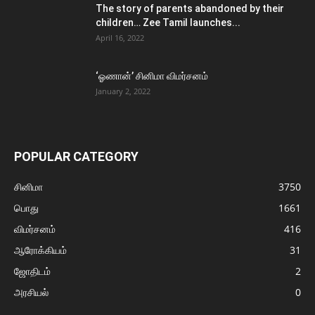
The story of parents abandoned by their
children… Zee Tamil launches...
April 16, 2022
‘ஓணான்’ சினிமா விமர்சனம்
January 2, 2022
POPULAR CATEGORY
சினிமா
3750
பொது
1661
விமர்சனம்
416
ஆரோக்கியம்
31
ஜோதிடம்
2
அரசியல்
0