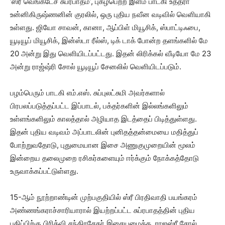
‘ஸ்ரீ வெங்கடேச சுப்ரபாதம்’, புகழ்பெற்ற இளம் பாடகி உத்தரா
உன்னிகிருஷ்ணனின் குரலில், ஒரு புதிய நவீன வடிவில் வெளியாகி
உள்ளது. ஜியோ சாவன், கானா, ஆப்பிள் மியூசிக், ஸ்பாட்டிஃபை,
யூடியூப் மியூசிக், இன்ஸ்டா ரீல்ஸ், டிக் டாக் போன்ற தளங்களில் மே
20 அன்று இது வெளியிடப்பட்டது. இதன் லிரிக்கல் வீடியோ மே 23
அன்று ராஜ்ஷ்ரி சோல் யூடியூப் சேனலில் வெளியிடப்படும்.
பழம்பெரும் பாடகி எம்.எஸ். சுப்புலட்சுமி அவர்களால்
பிரபலப்படுத்தப்பட்ட இப்பாடல், பக்தர்களின் இல்லங்களிலும்
உள்ளங்களிலும் காலத்தால் அழியாத இடத்தைப் பிடித்துள்ளது.
இதன் புதிய வடிவம் அப்பாடலின் புனிதத்தன்மையை மதித்துப்
போற்றுவதோடு, புதுமையான இசை அணுகுமுறையின் மூலம்
இன்றைய தலைமுறை ரசிகர்களையும் ஈர்க்கும் நோக்கத்தோடு
உருவாக்கப்பட்டுள்ளது.
15-ஆம் நூற்றாண்டின் முற்பகுதியில் ஸ்ரீ பிரதிவாதி பயங்கரம்
அண்ணங்கராச்சாரியாரால் இயற்றப்பட்ட சுப்ரபாதத்தின் புதிய
பதிப்பிற்கு பிரித்வி சந்திரசேகர் இசையமைக்க, ராஜஸ்ரீ சோல்