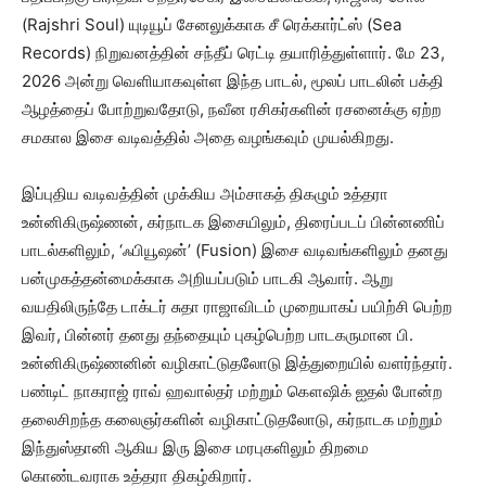
(Rajshri Soul) யுடியூப் சேனலுக்காக சீ ரெக்கார்ட்ஸ் (Sea
Records) நிறுவனத்தின் சந்தீப் ரெட்டி தயாரித்துள்ளார். மே 23,
2026 அன்று வெளியாகவுள்ள இந்த பாடல், மூலப் பாடலின் பக்தி
ஆழத்தைப் போற்றுவதோடு, நவீன ரசிகர்களின் ரசனைக்கு ஏற்ற
சமகால இசை வடிவத்தில் அதை வழங்கவும் முயல்கிறது.
இப்புதிய வடிவத்தின் முக்கிய அம்சாகத் திகழும் உத்தரா
உன்னிகிருஷ்ணன், கர்நாடக இசையிலும், திரைப்படப் பின்னணிப்
பாடல்களிலும், ‘ஃபியூஷன்’ (Fusion) இசை வடிவங்களிலும் தனது
பன்முகத்தன்மைக்காக அறியப்படும் பாடகி ஆவார். ஆறு
வயதிலிருந்தே டாக்டர் சுதா ராஜாவிடம் முறையாகப் பயிற்சி பெற்ற
இவர், பின்னர் தனது தந்தையும் புகழ்பெற்ற பாடகருமான பி.
உன்னிகிருஷ்ணனின் வழிகாட்டுதலோடு இத்துறையில் வளர்ந்தார்.
பண்டிட் நாகராஜ் ராவ் ஹவால்தர் மற்றும் கௌஷிக் ஐதல் போன்ற
தலைசிறந்த கலைஞர்களின் வழிகாட்டுதலோடு, கர்நாடக மற்றும்
இந்துஸ்தானி ஆகிய இரு இசை மரபுகளிலும் திறமை
கொண்டவராக உத்தரா திகழ்கிறார்.