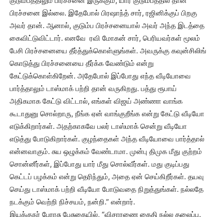
குடும்பத்திலும் பிரச்சனை இருக்கும், யார் குடும்பத்தில் தான்
பிரச்சனை இல்லை. இதேபோல் பிரஷாந்த் சார், ரஜினிக்குப் பிறகு
அவர் தான். ஆனால், குடும்ப பிரச்சனையால் அவர் அந்த இடத்தை
கைவிட்டுவிட்டார். எனவே ரவி மோகன் சார், பெரியவர்கள் மூலம்
பேசி பிரச்சனையை தீர்த்துக்கொள்ளுங்கள். அவருக்கு கவுன்சிலிங்
கொடுத்து பிரச்சனையை தீர்க்க வேண்டும் என்று
கேட்டுக்கொள்கிறேன். அதேபோல் இப்போது எந்த வீடியோவை
பார்த்தாலும் டாஸ்மாக் பற்றி தான் வருகிறது. பத்து ரூபாய்
அதிகமாக கேட்டு விட்டால், எங்கள் விஜய் அண்ணா வாங்க
கூடாதுனு சொல்றாரு, நீங்க ஏன் வாங்குறீங்க என்று கேட்டு வீடியோ
எடுக்கிறார்கள். அதற்காகவே பலர் டாஸ்மாக் சென்று வீடியோ
எடுத்து போடுகிறார்கள். குழந்தைகள் அந்த வீடியோவை பார்த்தால்
என்னவாகும். சுய ஒழுக்கம் வேண்டாமா. முன்பு திமுக மீது குற்றம்
சொன்னீர்கள், இப்போது யார் மீது சொல்வீர்கள். மது குடிப்பது
கெட்டப் பழக்கம் என்று தெரிந்தும், அதை ஏன் செய்கிறீர்கள். தயவு
செய்து டாஸ்மாக் பற்றி வீடியோ போடுவதை நிறுத்துங்கள். நல்லதே
நடக்கும் வெற்றி நிச்சயம், நன்றி.” என்றார்.
இயக்குநர் பேரரசு பேசுகையில், “விசாரணை கைதி நல்ல தலைப்பு.