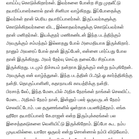
வாய்ப்பு கொடுக்கிறார்கள். இவர்களை போன்ற சிறு முதலீட்டு
தயாரிப்பாளர்களால் தான் சினிமா வாழ்கிறது. இப்போதைக்கு
இவர்கள் தான் பெரிய தயாரிப்பாளர்கள். இருப்பவர்களுக்கு
கொடுக்கிறவர்களை விட, இல்லாதவர்களுக்கு கொடுப்பவர்கள்
தான் மனிதர்கள். இயக்குநர் மணிகண்டன் இந்த படத்திற்கும்
அவருக்கும் சம்மந்தம் இல்லாதது போல் அமைதியாக இருக்கிறார்.
நானும் அவரைப் போல் தான் இருப்பேன், என்னை பார்ப்பது போல
தான் இருக்கிறது. அவர் தேர்வு செய்த தலைப்பே சிறப்பாக
இருக்கிறது. படமும் நிச்சயம் நன்றாக இருக்கும் என்று நம்புகிறேன்.
அவருக்கு என் வாழ்த்துகள். இந்த படத்தின் பி.ஆர்.ஓ கார்த்திகிற்கு
நன்றி. தொகுப்பாளினி, கதாநாயகி காயத்ரிக்கு நன்றி.
பிரசாத் லேப், இந்த மேடையில் அதிக நேரங்கள் நாங்கள் செலவிட்ட
மேடை. அதிகம் நேரம் நான், இன்னும் பலர் ஒருவருடன் நேரம்
செலவிட்டோம். பல தருணங்களில் ஒன்றாக பயணித்தோம். எங்க
ஹீரோ தயாரிப்பாளர் கே.ராஜன் என்ற இரும்புக்கரங்கள் பல
இசைத்தகடுகளை வெளியிட்டு இருக்கிறோம். இப்போ கூட நம்ப
முடியவில்லை. யாரோ ஒருவர் என்று சொன்னால் நம்பி விடுவோம்.