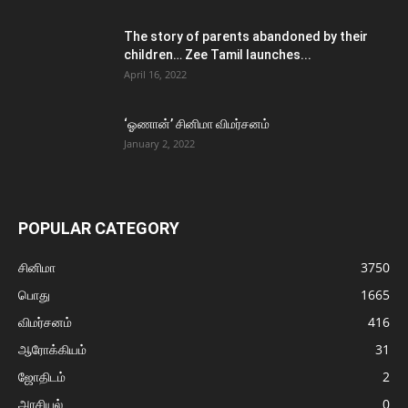
The story of parents abandoned by their
children… Zee Tamil launches...
April 16, 2022
‘ஓணான்’ சினிமா விமர்சனம்
January 2, 2022
POPULAR CATEGORY
சினிமா
3750
பொது
1665
விமர்சனம்
416
ஆரோக்கியம்
31
ஜோதிடம்
2
அரசியல்
0