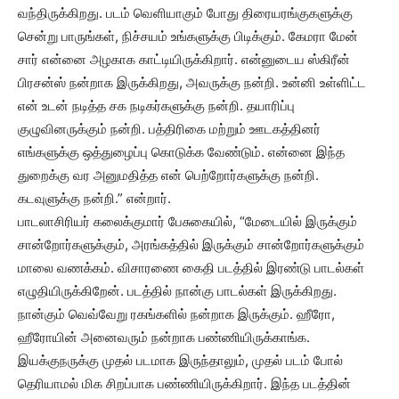
வந்திருக்கிறது. படம் வெளியாகும் போது திரையரங்குகளுக்கு
சென்று பாருங்கள், நிச்சயம் உங்களுக்கு பிடிக்கும். கேமரா மேன்
சார் என்னை அழகாக காட்டியிருக்கிறார். என்னுடைய ஸ்கிரீன்
பிரசன்ஸ் நன்றாக இருக்கிறது, அவருக்கு நன்றி. உன்னி உள்ளிட்ட
என் உடன் நடித்த சக நடிகர்களுக்கு நன்றி. தயாரிப்பு
குழுவினருக்கும் நன்றி. பத்திரிகை மற்றும் ஊடகத்தினர்
எங்களுக்கு ஒத்துழைப்பு கொடுக்க வேண்டும். என்னை இந்த
துறைக்கு வர அனுமதித்த என் பெற்றோர்களுக்கு நன்றி.
கடவுளுக்கு நன்றி.” என்றார்.
பாடலாசிரியர் கலைக்குமார் பேசுகையில், “மேடையில் இருக்கும்
சான்றோர்களுக்கும், அரங்கத்தில் இருக்கும் சான்றோர்களுக்கும்
மாலை வணக்கம். விசாரணை கைதி படத்தில் இரண்டு பாடல்கள்
எழுதியிருக்கிறேன். படத்தில் நான்கு பாடல்கள் இருக்கிறது.
நான்கும் வெவ்வேறு ரகங்களில் நன்றாக இருக்கும். ஹீரோ,
ஹீரோயின் அனைவரும் நன்றாக பண்ணியிருக்காங்க.
இயக்குநருக்கு முதல் படமாக இருந்தாலும், முதல் படம் போல்
தெரியாமல் மிக சிறப்பாக பண்ணியிருக்கிறார். இந்த படத்தின்