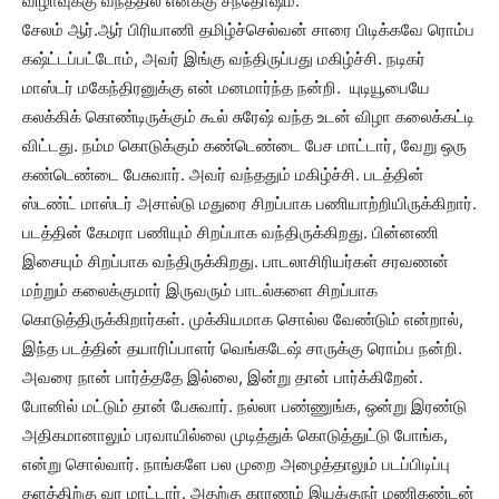
விழாவுக்கு வந்ததில் எனக்கு சந்தோஷம்.
சேலம் ஆர்.ஆர் பிரியாணி தமிழ்ச்செல்வன் சாரை பிடிக்கவே ரொம்ப
கஷ்ட்டப்பட்டோம், அவர் இங்கு வந்திருப்பது மகிழ்ச்சி. நடிகர்
மாஸ்டர் மகேந்திரனுக்கு என் மனமார்ந்த நன்றி. யுடியூபையே
கலக்கிக் கொண்டிருக்கும் கூல் சுரேஷ் வந்த உடன் விழா கலைக்கட்டி
விட்டது. நம்ம கொடுக்கும் கண்டெண்டை பேச மாட்டார், வேறு ஒரு
கண்டெண்டை பேசுவார். அவர் வந்ததும் மகிழ்ச்சி. படத்தின்
ஸ்டண்ட் மாஸ்டர் அசால்டு மதுரை சிறப்பாக பணியாற்றியிருக்கிறார்.
படத்தின் கேமரா பணியும் சிறப்பாக வந்திருக்கிறது. பின்னணி
இசையும் சிறப்பாக வந்திருக்கிறது. பாடலாசிரியர்கள் சரவணன்
மற்றும் கலைக்குமார் இருவரும் பாடல்களை சிறப்பாக
கொடுத்திருக்கிறார்கள். முக்கியமாக சொல்ல வேண்டும் என்றால்,
இந்த படத்தின் தயாரிப்பாளர் வெங்கடேஷ் சாருக்கு ரொம்ப நன்றி.
அவரை நான் பார்த்ததே இல்லை, இன்று தான் பார்க்கிறேன்.
போனில் மட்டும் தான் பேசுவார். நல்லா பண்ணுங்க, ஒன்று இரண்டு
அதிகமானாலும் பரவாயில்லை முடித்துக் கொடுத்துட்டு போங்க,
என்று சொல்வார். நாங்களே பல முறை அழைத்தாலும் படப்பிடிப்பு
தளத்திற்கு வர மாட்டார். அதற்கு காரணம் இயக்குநர் மணிகண்டன்