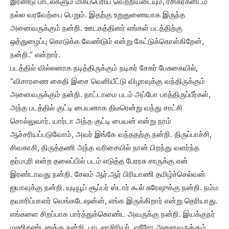
இரண்டு பாடல்களும் மிகப்பெரிய வெற்றியடையும், ரசிகர்களிடம்
நல்ல வரவேற்பை பெறும். இதற்கு உறுதுணையாக இருந்த
அனைவருக்கும் நன்றி. ஊடகத்தினர் எங்கள் படத்திற்கு
ஒத்துழைப்பு கொடுக்க வேண்டும் என்று கேட்டுக்கொள்கிறேன்,
நன்றி.” என்றார்.
படத்தில் வில்லனாக நடித்திருக்கும் நடிகர் சேகர் பேசுகையில்,
“விசாரணை கைதி இசை வெளியீட்டு விழாவுக்கு வந்திருக்கும்
அனைவருக்கும் நன்றி. நாட்டாமை படம் அப்போ பாத்திருப்பீர்கள்,
அந்த படத்தில் குட்டி பையனாக திடீரென்று வந்து சாட்சி
சொல்லுவார். யார்டா அந்த குட்டி பையன் என்று நாம்
ஆச்சரியப்படுவோம், அவர் இங்கே வந்ததற்கு நன்றி. திருப்பாச்சி,
சிவகாசி, திருத்தணி அந்த வரிசையில் நான் பிறந்து வளர்ந்த
தர்மபுரி என்ற தலைப்பில் படம் எடுத்த பேரரசு சாருக்கு என்
இரண்டாவது நன்றி. சேலம் ஆர்.ஆர் பிரியாணி தமிழ்ச்செல்வன்
ஐயாவுக்கு நன்றி. யுடியூப் சூப்பர் ஸ்டார் கூல் சுரேஷுக்கு நன்றி. நம்ம
தயாரிப்பாளர் வெங்கடேஷன்ன், எங்க இருக்கிறார் என்று தெரியாது.
எங்களை சிறப்பாக பார்த்துக்கொண்ட அவருக்கு நன்றி. இயக்குநர்
மணிகண்டனுக்கு நன்றி. பாடலாசிரியர், ஹீரோ அனைவருக்கும்