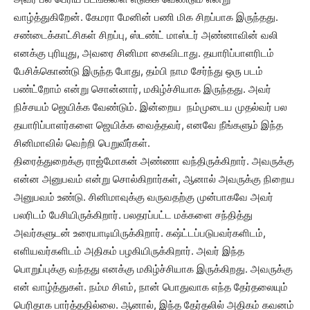
வாழ்த்துகிறேன். கேமரா மேனின் பணி மிக சிறப்பாக இருந்தது.
சண்டைக்காட்சிகள் சிறப்பு, ஸ்டண்ட் மாஸ்டர் அண்னாவின் வலி
எனக்கு புரியுது, அவரை சினிமா கைவிடாது. தயாரிப்பாளரிடம்
பேசிக்கொண்டு இருந்த போது, தம்பி நாம சேர்ந்து ஒரு படம்
பண்ட்றோம் என்று சொன்னார், மகிழ்ச்சியாக இருந்தது. அவர்
நிச்சயம் ஜெயிக்க வேண்டும். இன்றைய நம்முடைய முதல்வர் பல
தயாரிப்பாளர்களை ஜெயிக்க வைத்தவர், எனவே நீங்களும் இந்த
சினிமாவில் வெற்றி பெறுவீர்கள்.
திரைத்துறைக்கு ராஜ்மோகன் அண்ணா வந்திருக்கிறார். அவருக்கு
என்ன அனுபவம் என்று சொல்கிறார்கள், ஆனால் அவருக்கு நிறைய
அனுபவம் உண்டு. சினிமாவுக்கு வருவதற்கு முன்பாகவே அவர்
பலரிடம் பேசியிருக்கிறார். பலதரப்பட்ட மக்களை சந்தித்து
அவர்களுடன் உரையாடியிருக்கிறார். கஷ்ட்டப்படுபவர்களிடம்,
எளியவர்களிடம் அதிகம் பழகியிருக்கிறார். அவர் இந்த
பொறுப்புக்கு வந்தது எனக்கு மகிழ்ச்சியாக இருக்கிறது. அவருக்கு
என் வாழ்த்துகள். நம்ம சிஎம், நான் பொதுவாக எந்த தேர்தலையும்
பெரிதாக பார்த்ததில்லை. ஆனால், இந்த தேர்தலில் அதிகம் கவனம்