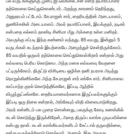
பல வருடங்களுக்கு முன்பு ஜி.வெங்கடேசன் என்ற தயாரிப்பாளர்
தற்கொலை செய்துகொண்டார். அதற்கு காரணம் தெரிந்தது,
அனுதாபம் பட்டோம். கே.ராஜன் சார், தைரியத்தின் அடையாளம்,
துணிச்சலின் அடையாளம். அவர் தயாரிப்பாளர், இயக்குநர், நடிகர்
என்பதை எல்லாம் தாண்டி சினிமா மீது அக்கறை உள்ள மனிதர்.
அவருக்கு எப்படி இந்த எண்ணம் வந்தது. 85 வயது, இன்னும் 5
வருடங்கள் கடந்தால் இயற்கையே அழைத்துச் சென்றிருக்கோம்.
85 வயதில் ஒருவர் தற்கொலை செய்துகொள்கிறார் என்றால் அது
எவ்வளவு பெரிய கொடுமை. அந்த மனசு எவ்வளவு வேதனை
பட்டிருக்கோம். திருட்டு விசிடியை ஒழிக்க தனி நபராக அடித்து
நொறுக்கினீங்களே அந்த கே.ராஜன் சார் எங்கே சார். சினிமாவை
காப்பாற்ற குரல் கொடுத்தீங்களே, இப்படி ஆற்றில்
விழுந்துட்டீங்களே. தைரியமானவர்களாக இருப்பவர்களுக்கும்
இப்படி ஒரு நிலை என்றால், அங்கேயும் விதி விளையாடுகிறது.
அவர் என்னிடம் பல முறை சொன்னது, பலருக்கு கோடி கணக்கில்
கடன் கொடுத்து இருக்கிறேன், அதை திரும்ப வாங்க முடியவில்லை
என்பது தான். கடன் வாங்கியவர்களிடம் கேட்டால் தருவதில்லை,
என்று வருத்தத்தோடு சொல்வார். ஆனால், இது அவரது