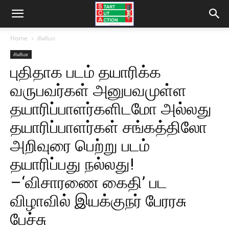
Home
சினிமா
சினிமா
புதிதாக படம் தயாரிக்க
வருபவர்கள் அனுபவமுள்ள
தயாரிப்பாளர்களிடமோ அல்லது
தயாரிப்பாளர்கள் சங்கத்திலோ
அறிவுரை பெற்று படம்
தயாரிப்பது நல்லது!
–‘விசாரணை கைதி’ பட
விழாவில் இயக்குநர் பேரரசு
பேச்சு