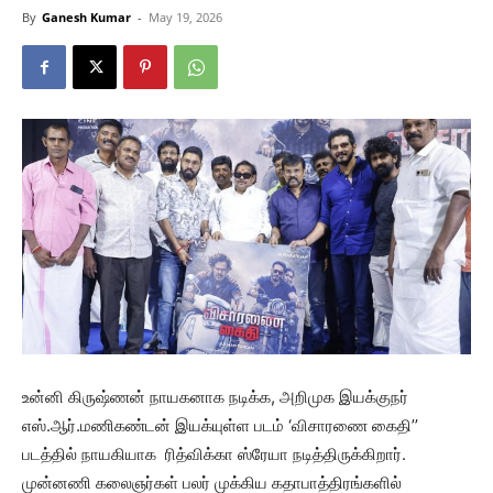
By
Ganesh Kumar
-
May 19, 2026
உன்னி கிருஷ்ணன் நாயகனாக நடிக்க, அறிமுக இயக்குநர்
எஸ்.ஆர்.மணிகண்டன் இயக்யுள்ள படம் ‘விசாரணை கைதி’’
படத்தில் நாயகியாக ரித்விக்கா ஸ்ரேயா நடித்திருக்கிறார்.
முன்னணி கலைஞர்கள் பலர் முக்கிய கதாபாத்திரங்களில்