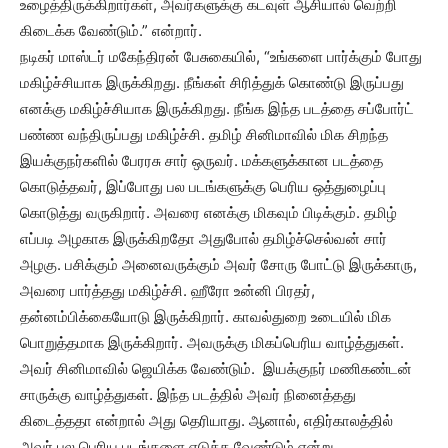
உழைத்திருக்கிறார்கள், அவர்களுக்கு கடவுள் ஆசியால் வெற்றி
கிடைக்க வேண்டும்.” என்றார்.
நடிகர் மாஸ்டர் மகேந்திரன் பேசுகையில், “உங்களை பார்க்கும் போது
மகிழ்ச்சியாக இருக்கிறது. நீங்கள் சிரித்துக் கொண்டு இருப்பது
எனக்கு மகிழ்ச்சியாக இருக்கிறது. நீங்க இந்த படத்தை சப்போர்ட்
பண்ண வந்திருப்பது மகிழ்ச்சி. தமிழ் சினிமாவில் மிக சிறந்த
இயக்குநர்களில் பேரரசு சார் ஒருவர். மக்களுக்கான படத்தை
கொடுத்தவர், இப்போது பல படங்களுக்கு பெரிய ஒத்துழைப்பு
கொடுத்து வருகிறார். அவரை எனக்கு மிகவும் பிடிக்கும். தமிழ்
எப்படி அழகாக இருக்கிறதோ அதுபோல் தமிழ்ச்செல்வன் சார்
அழகு. பசிக்கும் அனைவருக்கும் அவர் சோரு போட்டு இருக்காரு,
அவரை பார்த்தது மகிழ்ச்சி. ஹீரோ உன்னி பிரதர்,
தன்னம்பிக்கையோடு இருக்கிறார். காவல்துறை உடையில் மிக
பொறுத்தமாக இருக்கிறார். அவருக்கு மிகப்பெரிய வாழ்த்துகள்.
அவர் சினிமாவில் ஜெயிக்க வேண்டும். இயக்குநர் மணிகண்டன்
சாருக்கு வாழ்த்துகள். இந்த படத்தில் அவர் நினைத்தது
கிடைத்ததா என்றால் அது தெரியாது. ஆனால், எதிர்காலத்தில்
அவர் பல பெரிய படங்களை எடுக்க வேண்டும் என்று