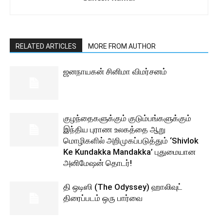
RELATED ARTICLES
MORE FROM AUTHOR
ஜனநாயகன் சினிமா விமர்சனம்
குழந்தைகளுக்கும் குடும்பங்களுக்கும்
இந்திய புராண உலகத்தை ஆறு
மொழிகளில் அறிமுகப்படுத்தும் ‘Shivlok
Ke Kundakka Mandakka’ புதுமையான
அனிமேஷன் தொடர்!
தி ஒடிஸி (The Odyssey) ஹாலிவுட்
திரைப்படம் ஒரு பார்வை