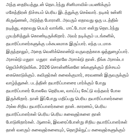
அந்த தைரியத்துடன் தொடர்ந்து சினிமாவில் பயணிக்கும்
மகேந்திரன் நிச்சயம் பெரிய இடத்துக்கு செல்வார். நடிகர் உன்னி
கிருஷ்ணன், அடுத்த போராளி. அவரும் எதாவது ஒரு படத்தில்
நடித்து, எதாவது பெயர் வாங்கிட மாட்டோமா என்று தொடர்ந்து
முயற்சித்துக் கொண்டிருக்கிறார். அவர் நடிக்கும் படங்களில்,
தயாரிப்பாளர்களுக்கு பக்கபலமாக இருப்பார். எந்த படமாக
இருந்தாலும், அதை வெளிக்கொண்டு வருவதற்காக ஒத்துழைப்பார்.
அசால்டு மதுரா மதுரா என்றாலே அசால்டு தான். நீங்க அசால்டா
ஜெயிச்சிடுவீங்க. 2026 சொன்னீங்களே உங்களுக்கும் நிச்சயம்
கைகொடுக்கும். கவிஞர்கள் கலைக்குமார், சரவணன் இருவருக்கும்
வாழ்த்துகள். படத்தின் தயாரிப்பாளரை பார்க்கும் போது
தயாரிப்பாளர் போலவே தெரியல, வாய்ப்பு கேட்டு வந்தவர் போல
இருக்கிறார். நான் இப்போது மதிப்பது பெரிய தயாரிப்பாளர்களை
அல்ல சிறிய தயாரிப்பாளர்களை தான். காரணம், பெரிய
தயாரிப்பாளர்கள் பெரிய பெரிய கலைஞர்களை தான்
போடுகிறார்கள். ஆனால், இவரைப்போன்று சிறிய தயாரிப்பாளர்கள்
தான் வளரும் கலைஞர்களையும், தொழில்நுட்ப கலைஞர்களுக்கும்