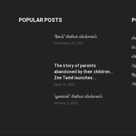
POPULAR POSTS
P
‘லேபர்’ சினிமா விமர்சனம்
சி
December 25, 2021
ப
வி
ஆ
The story of parents
abandoned by their children…
ஜ
Zee Tamil launches...
அர
April 16, 2022
‘ஓணான்’ சினிமா விமர்சனம்
January 2, 2022