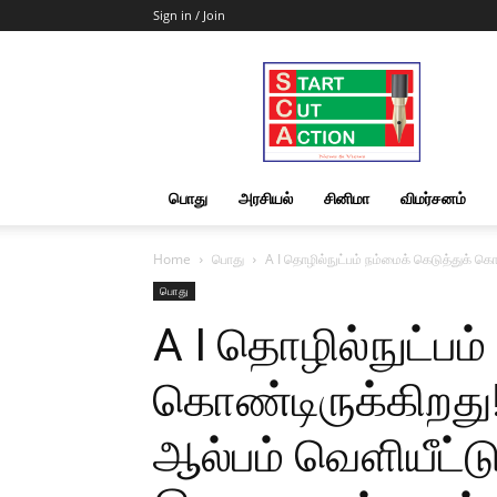
Sign in / Join
Start
Cut
Action
|
News
&
பொது
அரசியல்
சினிமா
விமர்சனம்
Views
Home
பொது
A I தொழில்நுட்பம் நம்மைக் கெடுத்துக் க
பொது
A I தொழில்நுட்பம்
கொண்டிருக்கிறது
ஆல்பம் வெளியீட்ட