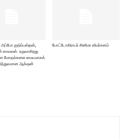
ப்போ குடும்பஸ்தன்,
போட்டோகிராபர் சினிமா விமர்சனம்
் காவலன். உருவாகிறது
 இன மோதல்களை மையமாகக்
த்துவமான ஆக்‌ஷன்