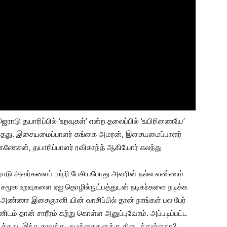
 ஜெராடு தயாரிப்பில் ‘உறவுகள்’ என்ற தலைப்பில் ‘உயிரிணையே’
ந்தது. இசையமைப்பாளர் கங்கை அமரன், இசையமைப்பாளர்
கணேசன், தயாரிப்பாளர் ரவிகாந்த் ஆகியோர் கலந்து
ஜெராடு அவர்களைப் பற்றி பேசியபோது அவரின் நல்ல எண்ணம்
 சமூக உறவுகளை ஏஐ தொழில்நுட்பத்துடன் நடிகர்களை நடிக்க
அண்ணா இசைஞானி யின் வாசிப்பில் தான் நாங்கள் பல பேர்
ம் தான் சாரீரம் கற்று கொள்ள அனுப்புவோம். அப்படிப்பட்ட
டைத்தது. இந்த காலத்து குழந்தைகளுக்கு கிடைத்துள்ளதா?