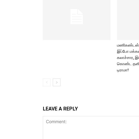
மணிகண்டன் அ
இப்போ மக்கள
கலாச்சார,
கொண்ட தனி
டிராமா!
LEAVE A REPLY