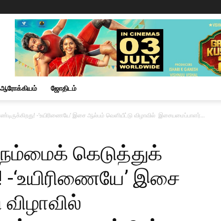
ஆரோக்கியம்
ஜோதிடம்
ொண்டிருக்கிறது! -‘உயிரிணையே’ இசை ஆல்பம் வெளியீட்டு விழாவில் இசையமைப்பாளர்...
 நம்மைக் கெடுத்துக்
! -‘உயிரிணையே’ இசை
ு விழாவில்