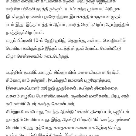
சிம்ஹா கதையின் நாயகனாக நடிக்க, அவருக்கு ஜோடியாக
கஷ்மீரா பர்தேசி நடித்திருக்கும் படம் ‘வசந்த முல்லை.’ அறிமுக
இயக்குநர் ரமணன் புருஷோத்தமா இயக்கத்தில் உருவான முதல்
படம் இது. இந்த படத்தில் ஆர்யா, ரக்ஷித் ஷெட்டிசிறப்பு தோற்றத்தில்
நடித்திருக்கிறார்கள்.
வரும் பிப்ரவரி 10-ம் தேதி தமிழ், தெலுங்கு, கன்னட மொழிகளில்
வெளியாகவிருக்கும் இந்தப் படத்தின் முன்னோட்ட வெளியீட்டு
விழா சென்னையில் நடைபெற்றது.
படத்தின் தயாரிப்பாளரும் சிம்ஹாவின் மனைவியுமான ரேஷ்மி
சிம்ஹா, ராம் தல்லூரி, இயக்குநர் ரமணன் புருஷோத்தமா,
இசையமைப்பாளர் ராஜேஷ் முருகேசன், கூடுதல் திரைக்கதை
வசனம் எழுதிய பொன்னிவளவன், நடிகர்கள் மணிகண்ட பிரபு, சரத்
ரவி உள்ளிட்டோர் கலந்து கொண்டனர்.
சிம்ஹா
பேசும்போது, ”கடந்த ஆண்டு ‘மகான்’ திரைப்படம், டிஜிட்டல்
தளத்தில் வெளியானது. இந்த ஆண்டு பிப்ரவரியில் ‘வசந்த முல்லை’
வெளியாகிறது. தற்போது கதைகளை கவனமாக தேர்வு செய்து
நடிக்க தொடங்கி இருக்கிறேன். இனி வலிமையான