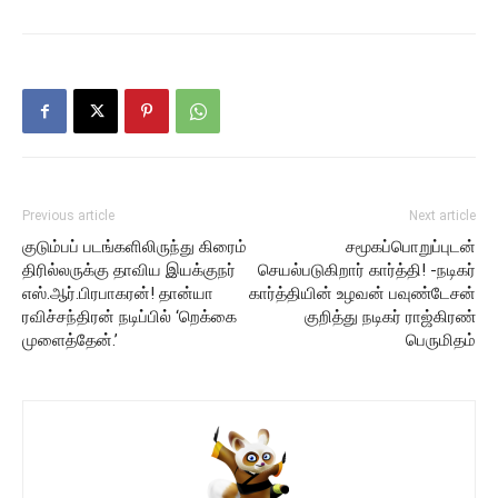
Previous article
Next article
குடும்பப் படங்களிலிருந்து கிரைம்
சமூகப்பொறுப்புடன்
திரில்லருக்கு தாவிய இயக்குநர்
செயல்படுகிறார் கார்த்தி! -நடிகர்
எஸ்.ஆர்.பிரபாகரன்! தான்யா
கார்த்தியின் உழவன் பவுண்டேசன்
ரவிச்சந்திரன் நடிப்பில் ‘றெக்கை‌
குறித்து நடிகர் ராஜ்கிரண்
முளைத்தேன்.’
பெருமிதம்