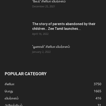
‘லேபர்’ சினிமா விமர்சனம்
December 25, 2021
The story of parents abandoned by their
children… Zee Tamil launches...
April 16, 2022
‘ஓணான்’ சினிமா விமர்சனம்
January 2, 2022
POPULAR CATEGORY
சினிமா
3750
பொது
1665
விமர்சனம்
416
ஆரோக்கியம்
31