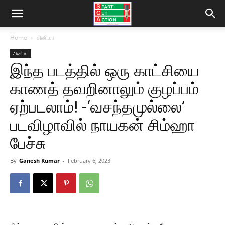
Home
சினிமா
சினிமா
இந்த படத்தில் ஒரு காட்சியை
காணத் தவறினாலும் குழப்பம்
ஏற்படலாம்! -‘வசந்தமுல்லை’
படவிழாவில் நாயகன் சிம்ஹா
பேச்சு
By
Ganesh Kumar
-
February 6, 2023