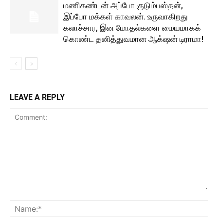
மணிகண்டன் அப்போ குடும்பஸ்தன்,
இப்போ மக்கள் காவலன். உருவாகிறது
கலாச்சார, இன மோதல்களை மையமாகக்
கொண்ட தனித்துவமான ஆக்‌ஷன் டிராமா!
LEAVE A REPLY