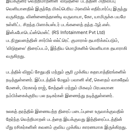
இயக்குனர் வெற்றிமாறனின் ‘விடுதலை’ படத்தின் அறிவிப்பு
வெளியானதில் இருந்தே மிகப்பெரிய அளவில் எதிர்பார்ப்பு இருந்து
வருகிறது. விண்ணைத்தாண்டி வருவாயா, கோ, யாமிருக்க பயமே
உள்ளிட்ட சிறந்த பிளாக்பஸ்டர் படங்களைத் தந்த ஆர்.எஸ்.
இன்ஃபோடெய்ன்மென்ட் (RS Infotainment Pvt Ltd)
படநிறுவனத்தின் சார்பில் எல்ட்ரெட் குமாரால் தயாரிக்கப்படும்,
‘விடுதலை’ திரைப்படம், இந்திய மொழிகளில் வெளியாக தயாராகி
வருகிறது.
படத்தில் விஜய் சேதுபதி மற்றும் சூரி முக்கிய கதாபாத்திரங்களில்
நடித்துள்ளனர். இப்படத்தில் மேலும் பவானி ஸ்ரீ, கௌதம் வாசுதேவ்
மேனன், பிரகாஷ் ராஜ், சேத்தன் மற்றும் மிகவும் பிரபலமான
நம்பிக்கைக்குரிய பல நடிகர்கள் இணைந்து நடித்துள்ளனர்.
உலகத் தரத்தில் இணையற்ற திரைப் படைப்புளை உருவாக்குவதில்
தேர்ந்த வெற்றிமாறன் படத்தை இயக்குவது இத்திரைப்படத்தின்
மீது ரசிகர்களின் கவனம் குவிய முக்கிய காரணமாக இருக்கிறது.