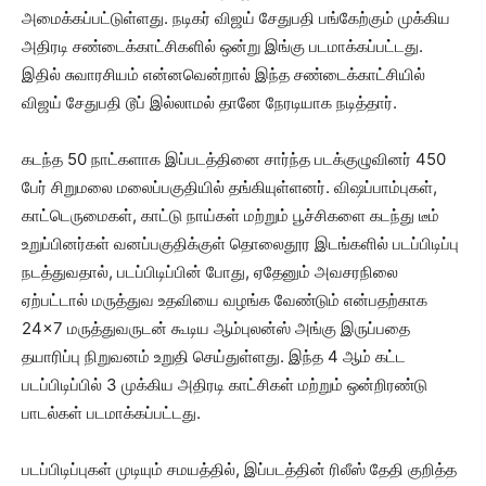
அமைக்கப்பட்டுள்ளது. நடிகர் விஜய் சேதுபதி பங்கேற்கும் முக்கிய
அதிரடி சண்டைக்காட்சிகளில் ஒன்று இங்கு படமாக்கப்பட்டது.
இதில் சுவாரசியம் என்னவென்றால் இந்த சண்டைக்காட்சியில்
விஜய் சேதுபதி டூப் இல்லாமல் தானே நேரடியாக நடித்தார்.
கடந்த 50 நாட்களாக இப்படத்தினை சார்ந்த படக்குழுவினர் 450
பேர் சிறுமலை மலைப்பகுதியில் தங்கியுள்ளனர். விஷப்பாம்புகள்,
காட்டெருமைகள், காட்டு நாய்கள் மற்றும் பூச்சிகளை கடந்து டீம்
உறுப்பினர்கள் வனப்பகுதிக்குள் தொலைதூர இடங்களில் படப்பிடிப்பு
நடத்துவதால், படப்பிடிப்பின் போது, ஏதேனும் அவசரநிலை
ஏற்பட்டால் மருத்துவ உதவியை வழங்க வேண்டும் என்பதற்காக
24×7 மருத்துவருடன் கூடிய ஆம்புலன்ஸ் அங்கு இருப்பதை
தயாரிப்பு நிறுவனம் உறுதி செய்துள்ளது. இந்த 4 ஆம் கட்ட
படப்பிடிப்பில் 3 முக்கிய அதிரடி காட்சிகள் மற்றும் ஒன்றிரண்டு
பாடல்கள் படமாக்கப்பட்டது.
படப்பிடிப்புகள் முடியும் சமயத்தில், இப்படத்தின் ரிலீஸ் தேதி குறித்த