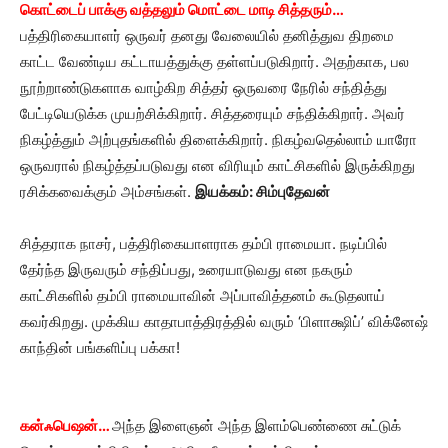
கொட்டைப் பாக்கு வத்தலும் மொட்டை மாடி சித்தரும்…
பத்திரிகையாளர் ஒருவர் தனது வேலையில் தனித்துவ திறமை
காட்ட வேண்டிய கட்டாயத்துக்கு தள்ளப்படுகிறார். அதற்காக, பல
நூற்றாண்டுகளாக வாழ்கிற சித்தர் ஒருவரை நேரில் சந்தித்து
பேட்டியெடுக்க முயற்சிக்கிறார். சித்தரையும் சந்திக்கிறார். அவர்
நிகழ்த்தும் அற்புதங்களில் திளைக்கிறார். நிகழ்வதெல்லாம் யாரோ
ஒருவரால் நிகழ்த்தப்படுவது என விரியும் காட்சிகளில் இருக்கிறது
ரசிக்கவைக்கும் அம்சங்கள்.
இயக்கம்: சிம்புதேவன்
சித்தராக நாசர், பத்திரிகையாளராக தம்பி ராமையா. நடிப்பில்
தேர்ந்த இருவரும் சந்திப்பது, உரையாடுவது என நகரும்
காட்சிகளில் தம்பி ராமையாவின் அப்பாவித்தனம் கூடுதலாய்
கவர்கிறது. முக்கிய காதாபாத்திரத்தில் வரும் ‘பிளாக்ஷிப்’ விக்னேஷ்
காந்தின் பங்களிப்பு பக்கா!
கன்ஃபெஷன்…
அந்த இளைஞன் அந்த இளம்பெண்ணை சுட்டுக்