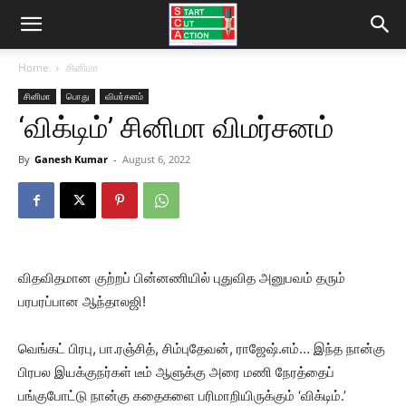
Home
சினிமா
சினிமா
பொது
விமர்சனம்
‘விக்டிம்’ சினிமா விமர்சனம்
By
Ganesh Kumar
-
August 6, 2022
விதவிதமான குற்றப் பின்னணியில் புதுவித அனுபவம் தரும்
பரபரப்பான ஆந்தாலஜி!
வெங்கட் பிரபு, பா.ரஞ்சித், சிம்புதேவன், ராஜேஷ்.எம்… இந்த நான்கு
பிரபல இயக்குநர்கள் டீம் ஆளுக்கு அரை மணி நேரத்தைப்
பங்குபோட்டு நான்கு கதைகளை பரிமாறியிருக்கும் ‘விக்டிம்.’