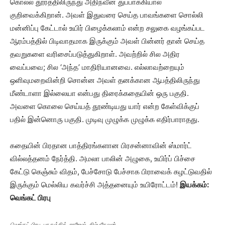
கொல்ல தூரத்திலிருந்து அதிநவீன துப்பாக்கியால்
குறிவைக்கிறான். அவள் இதுவரை செய்த பாவங்களை சொல்லி
மன்னிப்பு கேட்டால் உயிர் பிழைக்கலாம் என்ற சலுகை வழங்கப்பட
ஆரம்பத்தில் பிடிவாதமாக இருக்கும் அவள் பின்னர் தான் செய்த
தவறுகளை வரிசைப்படுத்துகிறாள். அவற்றில் சில அதிர
வைப்பவை; சில ‘அந்த’ மாதிரியானவை. எல்லாவற்றையும்
ஒளிவுமறைவின்றி சொன்ன அவள் தனக்கான ஆபத்திலிருந்து
மீண்டாளா இல்லையா என்பது திரைக்கதையின் ஒரு பகுதி.
அவளை கொலை செய்யத் தூண்டியது யார் என்ற கேள்விக்குப்
பதில் இன்னொரு பகுதி. முடிவு முழுக்க முழுக்க எதிர்பாராதது.
கதையின் பிரதான பாத்திரங்களான பிரசன்னாவின் ஸ்மார்ட்
வில்லத்தனம் நேர்த்தி. அமலா பாலின் அழுகை, உயிர்ப் பிச்சை
கேட்டு கெஞ்சும் விதம், பேச்சோடு பேச்சாக பிராவைக் கழட்டுவதில்
இருக்கும் மெல்லிய கவர்ச்சி அத்தனையும் உயிரோட்டம்!
இயக்கம்:
வெங்கட் பிரபு
வெங்கட் பிரபு, பா.ரஞ்சித், ராஜேஷ், சிம்புதேவன்…