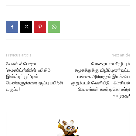
Previous article
Next article
லேடீஸ் ஸ்பெஷல்…
போதையால் சீரழியும்
‘மைண்ட்ஸ்கிரீன் ஃபிலிம்
சமூகத்துக்கு விழிப்புணர்வுட்ட
இன்ஸ்டிட்யூட்’டின்
மங்கை அரிராஜன் இயக்கிய
பெண்களுக்கான நடிப்பு பயிற்சி
குறும்படம் வெளியீடு… அரசியல்
வகுப்பு!
பிரபலங்கள் கலந்துகொண்டு
வாழ்த்து!