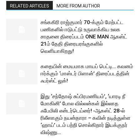
RELATED ARTICLES
MORE FROM AUTHOR
சங்ககிரி ராஜ்குமார் 70-க்கும் மேற்பட்ட
பணிகளில் ஈடுபட்டு உருவாக்கிய உலக
சாதனை திரைப்படம் ONE MAN ஆகஸ்ட்
21ம் தேதி திரையரங்குகளில்
வெளியாகிறது!
கதையின் மையமாக மாயப் பெட்டி… கவனம்
ஈர்க்கும் ‘மாஸ்டர் பிளான்’ திரைப்படத்தின்
ஃபர்ஸ்ட் லுக்!
இது ‘சந்தோஷ் சுப்பிரமணியம்’, ‘யாரடி நீ
மோகினி’ போல வில்லன்கள் இல்லாத
ஃபேமிலி என்டர்டெய்னர்! -ஆகஸ்ட் 28-ல்
ரிலீஸாகும் நயன்தாரா – கவின் நடித்துள்ள
‘ஹாய்’ படம் பற்றி சொல்கிறார் இயக்குநர்
விஷ்ணு...