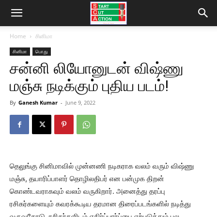
Home
சினிமா
சினிமா
பொது
சன்னி லியோனுடன் விஷ்ணு
மஞ்சு நடிக்கும் புதிய படம்!
By
Ganesh Kumar
-
June 9, 2022
தெலுங்கு சினிமாவில் முன்னணி நடிகராக வலம் வரும் விஷ்ணு
மஞ்சு, தயாரிப்பாளர் தொழிலதிபர் என பன்முக திறன்
கொண்டவராகவும் வலம் வருகிறார். அனைத்து தரப்பு
ரசிகர்களையும் கவரக்கூடிய தரமான திரைப்படங்களில் நடித்து
வருவதோடு, ரசிகர்களிடம் எதிர்ப்பார்ப்பை ஏற்படுத்தும் பல