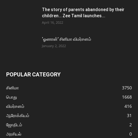
The story of parents abandoned by their
children… Zee Tamil launches...
April 16, 2022
‘ஓணான்’ சினிமா விமர்சனம்
January 2, 2022
POPULAR CATEGORY
சினிமா
3750
பொது
1668
விமர்சனம்
416
ஆரோக்கியம்
31
ஜோதிடம்
2
அரசியல்
0