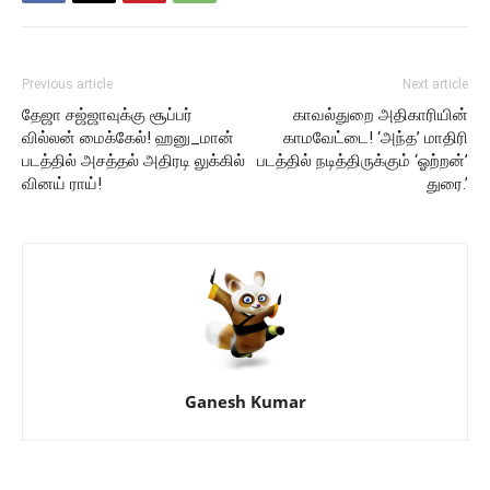
Previous article
Next article
தேஜா சஜ்ஜாவுக்கு சூப்பர்
காவல்துறை அதிகாரியின்
வில்லன் மைக்கேல்! ஹனு_மான்
காமவேட்டை! ‘அந்த’ மாதிரி
படத்தில் அசத்தல் அதிரடி லுக்கில்
படத்தில் நடித்திருக்கும் ‘ஓற்றன்’
வினய் ராய்!
துரை.’
Ganesh Kumar