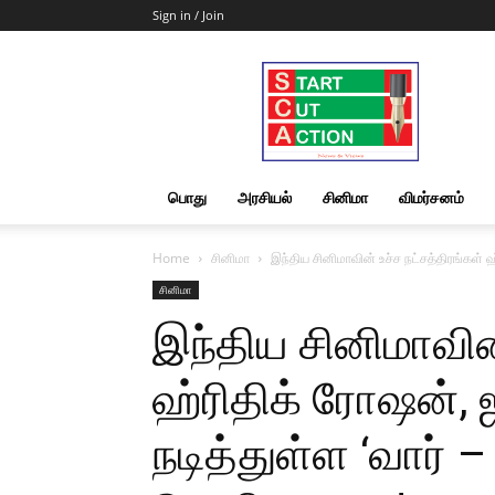
Sign in / Join
Start
Cut
Action
|
News
&
பொது
அரசியல்
சினிமா
விமர்சனம்
Views
Home
சினிமா
இந்திய சினிமாவின் உச்ச நட்சத்திரங்கள் ஹ்
சினிமா
இந்திய சினிமாவின்
ஹ்ரிதிக் ரோஷன், ஜ
நடித்துள்ள ‘வார் – 