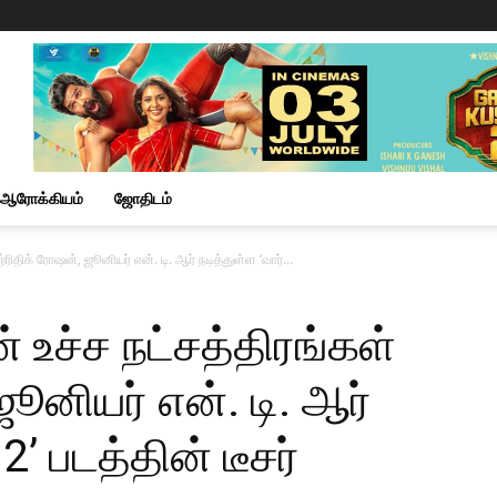
ஆரோக்கியம்
ஜோதிடம்
ரிதிக் ரோஷன், ஜூனியர் என். டி. ஆர் நடித்துள்ள ‘வார்...
 உச்ச நட்சத்திரங்கள்
ூனியர் என். டி. ஆர்
2’ படத்தின் டீசர்