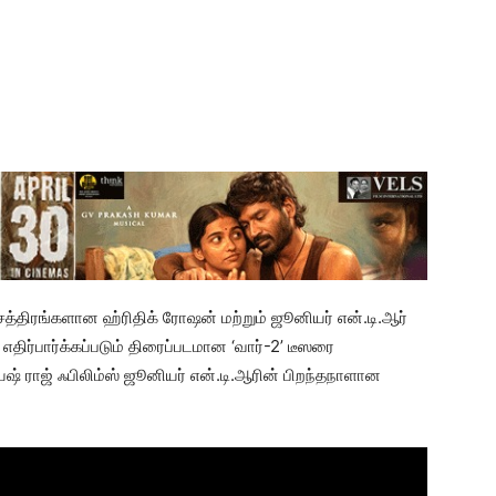
சத்திரங்களான ஹ்ரிதிக் ரோஷன் மற்றும் ஜூனியர் என்.டி.ஆர்
திர்பார்க்கப்படும் திரைப்படமான ‘வார்-2’ டீஸரை
ஷ் ராஜ் ஃபிலிம்ஸ் ஜூனியர் என்.டி.ஆரின் பிறந்தநாளான