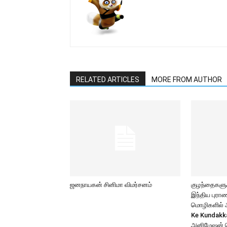
RELATED ARTICLES
MORE FROM AUTHOR
ஜனநாயகன் சினிமா விமர்சனம்
குழந்தைகளுக்
இந்திய புர
மொழிகளில் அற
Ke Kundakk
அனிமேஷன் 