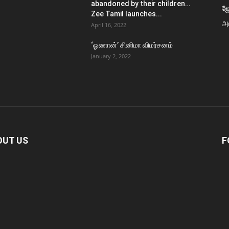
abandoned by their children…
ஜ
Zee Tamil launches...
அர
April 16, 2022
‘ஓணான்’ சினிமா விமர்சனம்
January 2, 2022
OUT US
F