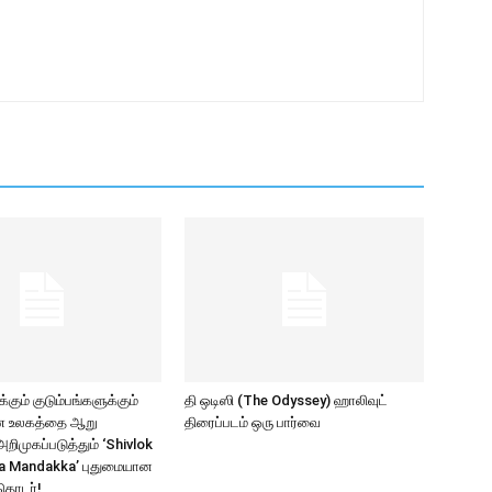
கும் குடும்பங்களுக்கும்
தி ஒடிஸி (The Odyssey) ஹாலிவுட்
ாண உலகத்தை ஆறு
திரைப்படம் ஒரு பார்வை
ிமுகப்படுத்தும் ‘Shivlok
a Mandakka’ புதுமையான
தொடர்!