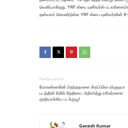
வெளியாகிறது. YRF ஸ்பை யுனிவர்ஸ் படவரிசையின
தன்வசம் கொண்டுள்ள YRF ஸ்பை யுனிவர்ஸின் 6-வ
Previous article
மோகன்லாலின் பிறந்தநாளை சிறப்பிக்க விருஷபா
படத்தின் ரிலீஸ் தேதியை அறிவித்து ரசிகர்களை
குஷியாக்கிய படக்குழு!
Ganesh Kumar