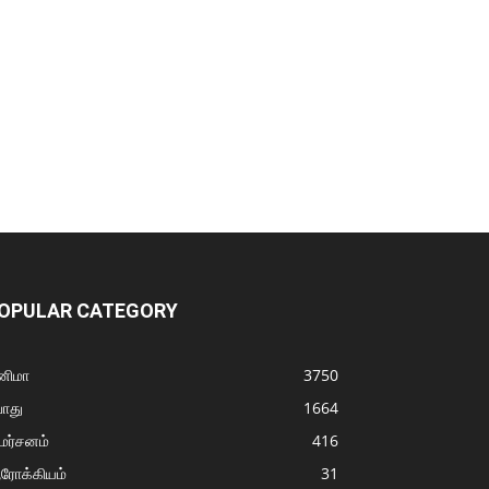
OPULAR CATEGORY
னிமா
3750
ொது
1664
மர்சனம்
416
ரோக்கியம்
31