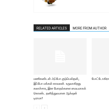
RELATED ARTICLES
MORE FROM AUTHOR
மணிகண்டன் அப்போ குடும்பஸ்தன்,
போட்டோகிராப
இப்போ மக்கள் காவலன். உருவாகிறது
கலாச்சார, இன மோதல்களை மையமாகக்
கொண்ட தனித்துவமான ஆக்‌ஷன்
டிராமா!