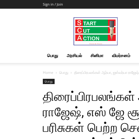
Sign in / Join
Start
Cut
Action
|
News
&
பொது
அரசியல்
சினிமா
விமர்சனம்
Views
Home
பொது
திரைப்பிரபலங்கள் ஆர்யா, ஐஸ்வர்யா ராஜேஷ், 
பொது
திரைப்பிரபலங்கள்
ராஜேஷ், எஸ் ஜே சூர
பரிசுகள் பெற்ற ச