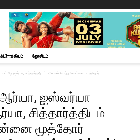
ஆரோக்கியம்
ஜோதிடம்
எஸ் ஜே சூர்யா, சித்தார்த்திடம் பரிசுகள் பெற்ற சென்னை மூத்தோர்...
 ஆர்யா, ஐஸ்வர்யா
்யா, சித்தார்த்திடம்
ென்னை மூத்தோர்