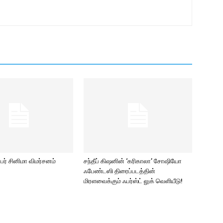
ர் சினிமா விமர்சனம்
சந்தீப் கிஷனின் ‘கரிகாலா’ சோஷியோ
ஃபேண்டஸி திரைப்படத்தின்
மிரளவைக்கும் ஃபர்ஸ்ட் லுக் வெளியீடு!