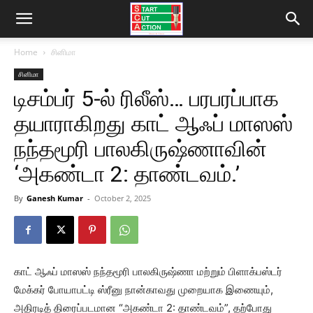
Home
சினிமா
சினிமா
டிசம்பர் 5-ல் ரிலீஸ்… பரபரப்பாக
தயாராகிறது காட் ஆஃப் மாஸஸ்
நந்தமூரி பாலகிருஷ்ணாவின்
‘அகண்டா 2: தாண்டவம்.’
By
Ganesh Kumar
-
October 2, 2025
காட் ஆஃப் மாஸஸ் நந்தமூரி பாலகிருஷ்ணா மற்றும் பிளாக்பஸ்டர்
மேக்கர் போயாபட்டி ஸ்ரீனு நான்காவது முறையாக இணையும்,
அதிரடித் திரைப்படமான “அகண்டா 2: தாண்டவம்”, தற்போது