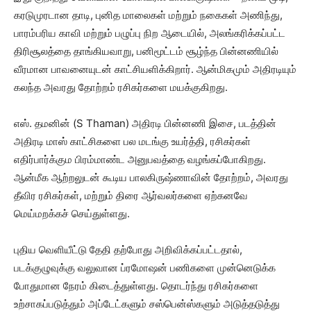
கரடுமுரடான தாடி, புனித மாலைகள் மற்றும் நகைகள் அணிந்து,
பாரம்பரிய காவி மற்றும் பழுப்பு நிற ஆடையில், அலங்கரிக்கப்பட்ட
திரிசூலத்தை தாங்கியவாறு, பனிமூட்டம் சூழ்ந்த பின்னணியில்
வீரமான பாவனையுடன் காட்சியளிக்கிறார். ஆன்மிகமும் அதிரடியும்
கலந்த அவரது தோற்றம் ரசிகர்களை மயக்குகிறது.
எஸ். தமனின் (S Thaman) அதிரடி பின்னணி இசை, படத்தின்
அதிரடி மாஸ் காட்சிகளை பல மடங்கு உயர்த்தி, ரசிகர்கள்
எதிர்பார்க்கும பிரம்மாண்ட அனுபவத்தை வழங்கப்போகிறது.
ஆன்மீக ஆற்றலுடன் கூடிய பாலகிருஷ்ணாவின் தோற்றம், அவரது
தீவிர ரசிகர்கள், மற்றும் திரை ஆர்வலர்களை ஏற்கனவே
மெய்மறக்கச் செய்துள்ளது.
புதிய வெளியீட்டு தேதி தற்போது அறிவிக்கப்பட்டதால்,
படக்குழுவுக்கு வலுவான ப்ரமோஷன் பணிகளை முன்னெடுக்க
போதுமான நேரம் கிடைத்துள்ளது. தொடர்ந்து ரசிகர்களை
உற்சாகப்படுத்தும் அப்டேட்களும் சஸ்பென்ஸ்களும் அடுத்தடுத்து