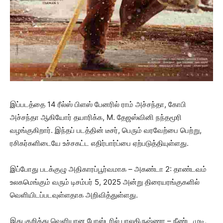
இப்படத்தை 14 ரீல்ஸ் பிளஸ் பேனரில் ராம் அச்சந்தா, கோபி
அச்சந்தா ஆகியோர் தயாரிக்க, M. தேஜஸ்வினி நந்தமூரி
வழங்குகிறார். இந்தப் படத்தின் டீசர், பெரும் வரவேற்பை பெற்று,
ரசிகர்களிடையே உச்சகட்ட எதிர்பார்ப்பை ஏற்படுத்தியுள்ளது.
இப்போது படக்குழு அதிகாரப்பூர்வமாக – அகண்டா 2: தாண்டவம்
உலகமெங்கும் வரும் டிசம்பர் 5, 2025 அன்று திரையரங்குகளில்
வெளியிடப்படவுள்ளதாக அறிவித்துள்ளது.
இது குறித்து வெளியான போஸ்டரில் பாலகிருஷ்ணா – நீண்ட முடி,