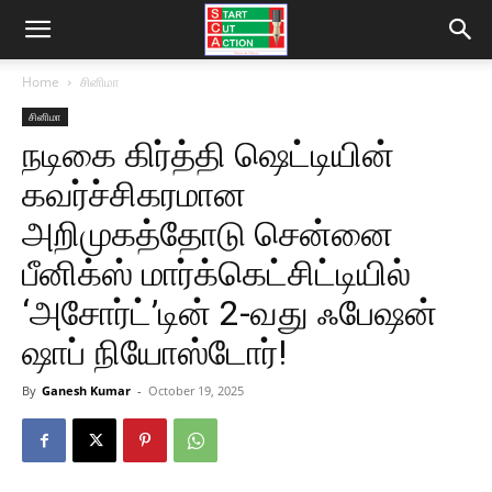
Home
சினிமா
சினிமா
நடிகை கிர்த்தி ஷெட்டியின்
கவர்ச்சிகரமான
அறிமுகத்தோடு சென்னை
பீனிக்ஸ் மார்க்கெட்சிட்டியில்
‘அசோர்ட்’டின் 2-வது ஃபேஷன்
ஷாப் நியோஸ்டோர்!
By
Ganesh Kumar
-
October 19, 2025