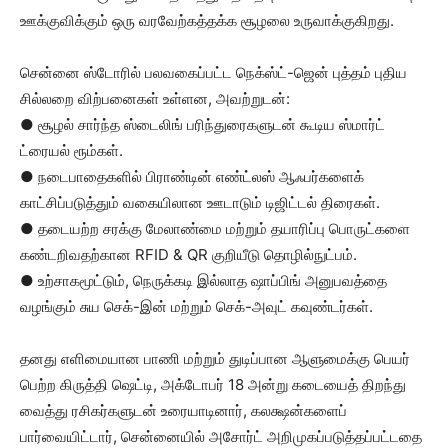
ஊக்குவிக்கும் ஒரு வரவேற்கத்தக்க சூழலை உருவாக்குகிறது.
சென்னை ஸ்டோரில் பலவகைப்பட்ட நெக்ஸ்ட்-ஜென் புத்தம் புதிய
சில்லறை விற்பனைகள் உள்ளன, அவற்றுடன்:
● சூழல் சார்ந்த ஸ்டைலிங் பரிந்துரைகளுடன் கூடிய ஸ்மார்ட்
ட்ரையல் ரூம்கள்.
● நடைபாதைகளில் பிராண்டின் எண்ட்லஸ் ஆஃபர்களைக்
காட்சிப்படுத்தும் வகையிலான ஊடாடும் டிஜிட்டல் திரைகள்.
● தடையற்ற சரக்கு மேலாண்மை மற்றும் தயாரிப்பு பொருட்களை
கண்டறிவதற்கான RFID & QR குறியீடு தொழில்நுட்பம்.
● உற்சாகமூட்டும், நெருக்கடி இல்லாத ஷாப்பிங் அனுபவத்தை
வழங்கும் சுய செக்-இன் மற்றும் செக்-அவுட் கவுண்டர்கள்.
தனது எளிமையான பாணி மற்றும் துடிப்பான ஆளுமைக்கு பெயர்
பெற்ற கிருத்தி ஷெட்டி, அக்டோபர் 18 அன்று கடையைத் திறந்து
வைத்து ரசிகர்களுடன் உரையாடினார், கலக்ஷன்களைப்
பார்வையிட்டார், சென்னையில் அசோர்ட் அறிமுகப்படுத்தப்பட்டதை