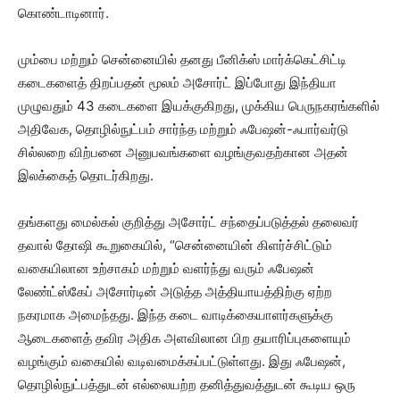
கொண்டாடினார்.
மும்பை மற்றும் சென்னையில் தனது பீனிக்ஸ் மார்க்கெட்சிட்டி
கடைகளைத் திறப்பதன் மூலம் அசோர்ட் இப்போது இந்தியா
முழுவதும் 43 கடைகளை இயக்குகிறது, முக்கிய பெருநகரங்களில்
அதிவேக, தொழில்நுட்பம் சார்ந்த மற்றும் ஃபேஷன்-ஃபார்வர்டு
சில்லறை விற்பனை அனுபவங்களை வழங்குவதற்கான அதன்
இலக்கைத் தொடர்கிறது.
தங்களது மைல்கல் குறித்து அசோர்ட் சந்தைப்படுத்தல் தலைவர்
தவால் தோஷி கூறுகையில், “சென்னையின் கிளர்ச்சிட்டும்
வகையிலான உற்சாகம் மற்றும் வளர்ந்து வரும் ஃபேஷன்
லேண்ட்ஸ்கேப் அசோர்டின் அடுத்த அத்தியாயத்திற்கு ஏற்ற
நகரமாக அமைந்தது. இந்த கடை வாடிக்கையாளர்களுக்கு
ஆடைகளைத் தவிர அதிக அளவிலான பிற தயாரிப்புகளையும்
வழங்கும் வகையில் வடிவமைக்கப்பட்டுள்ளது. இது ஃபேஷன்,
தொழில்நுட்பத்துடன் எல்லையற்ற தனித்துவத்துடன் கூடிய ஒரு