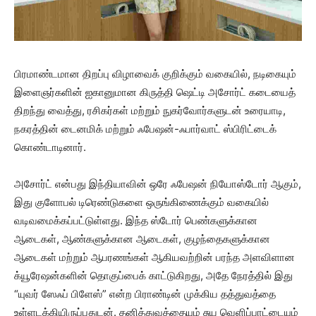
பிரமாண்டமான திறப்பு விழாவைக் குறிக்கும் வகையில், நடிகையும்
இளைஞர்களின் ஐகானுமான கிருத்தி ஷெட்டி அசோர்ட் கடையைத்
திறந்து வைத்து, ரசிகர்கள் மற்றும் நுகர்வோர்களுடன் உரையாடி,
நகரத்தின் டைனமிக் மற்றும் ஃபேஷன்-ஃபார்வாட் ஸ்பிரிட்டைக்
கொண்டாடினார்.
அசோர்ட் என்பது இந்தியாவின் ஒரே ஃபேஷன் நியோஸ்டோர் ஆகும்,
இது குளோபல் டிரெண்டுகளை ஒருங்கிணைக்கும் வகையில்
வடிவமைக்கப்பட்டுள்ளது. இந்த ஸ்டோர் பெண்களுக்கான
ஆடைகள், ஆண்களுக்கான ஆடைகள், குழந்தைகளுக்கான
ஆடைகள் மற்றும் ஆபரணங்கள் ஆகியவற்றின் பரந்த அளவிளான
க்யூரேஷன்களின் தொகுப்பைக் காட்டுகிறது, அதே நேரத்தில் இது
“யுவர் ஸேஃப் பிளேஸ்” என்ற பிராண்டின் முக்கிய தத்துவத்தை
உள்ளடக்கியிருப்பதுடன். தனித்துவத்தையும் சுய வெளிப்பாட்டையும்