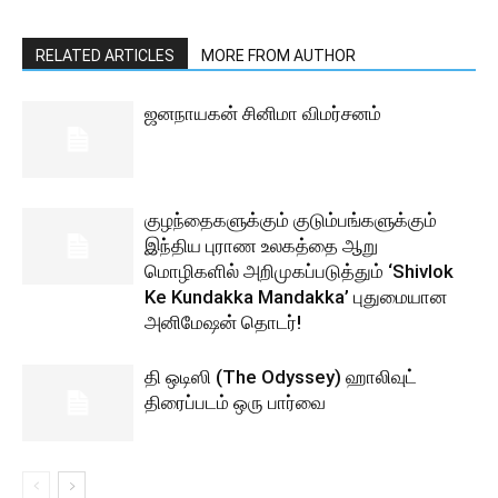
RELATED ARTICLES
MORE FROM AUTHOR
ஜனநாயகன் சினிமா விமர்சனம்
குழந்தைகளுக்கும் குடும்பங்களுக்கும்
இந்திய புராண உலகத்தை ஆறு
மொழிகளில் அறிமுகப்படுத்தும் ‘Shivlok
Ke Kundakka Mandakka’ புதுமையான
அனிமேஷன் தொடர்!
தி ஒடிஸி (The Odyssey) ஹாலிவுட்
திரைப்படம் ஒரு பார்வை