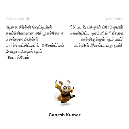
Previous article
Next article
நடிகை கிர்த்தி ஷெட்டியின்
96′ பட இயக்குநர் பிரேம்குமார்
கவர்ச்சிகரமான அறிமுகத்தோடு
வெளியிட்ட, டிசம்பரில் ரிலீஸாக
சென்னை பீனிக்ஸ்
காத்திருக்கும் ‘ரூம் பாய்’
மார்க்கெட்சிட்டியில் ‘அசோர்ட்’டின்
படத்தின் இரண்டாவது லுக்!
2-வது ஃபேஷன் ஷாப்
நியோஸ்டோர்!
Ganesh Kumar