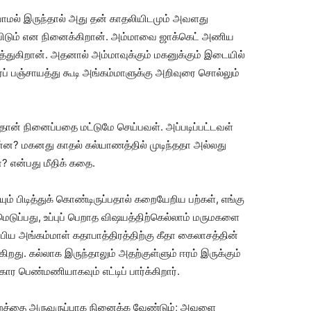
ாமல் இருந்தால் அது தன் காதலியிடமும் அவளது
ுவிடும் என நினைக்கிறான். அம்மாவை ஜாக்கெட் அணிய
ுத்துகிறான். அதனால் அம்மாவுக்கும் மகனுக்கும் இடையில்
ர்ப் பஞ்சாயத்து கூடி அங்கம்மாளுக்கு அறிவுரை சொல்லும்
. தான் நினைப்பதை மட்டுமே செய்பவள். அப்படிப்பட்டவள்
என்ன? மகனது காதல் கல்யாணத்தில் முடிந்ததா அல்லது
 என்பது மீதிக் கதை.
யும் பிடித்துக் கொண்டிருப்பதால் கறையேறிய பற்கள், எங்கு
டுப்பது, உப்புப் பெறாத விஷயத்திற்கெல்லாம் மருமகளை
ம்பிய அங்கம்மாள் கதாபாத்திரத்திற்கு கீதா கைலாசத்தின்
றது. கல்லாக இருந்தாலும் அதற்குள்ளும் ஈரம் இருக்கும்
ார பெண்மணியாகவும் எட்டிப் பார்க்கிறார்.
ற்றத்தை அருவருப்பாக நினைக்க வேண்டும்; அவளை