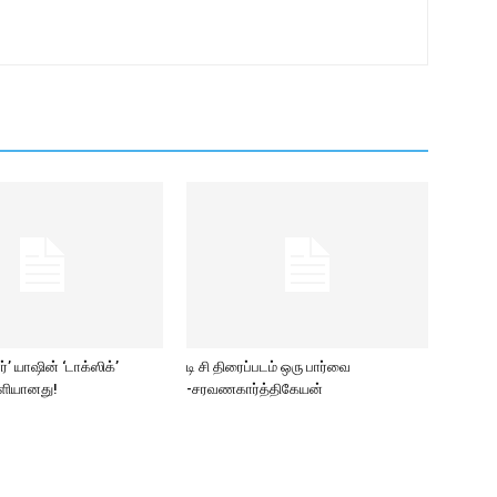
ார்’ யாஷின் ‘டாக்ஸிக்’
டி சி திரைப்படம் ஒரு பார்வை
ெளியானது!
-சரவணகார்த்திகேயன்