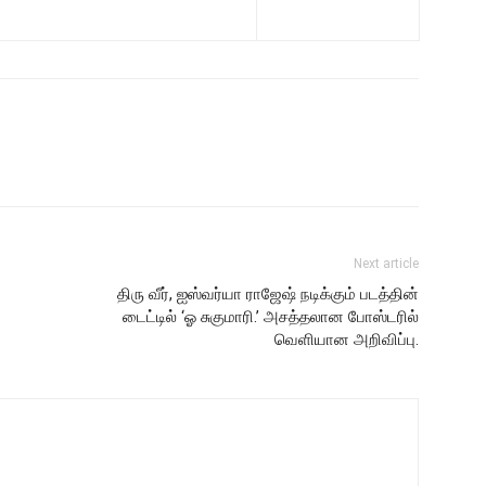
Next article
திரு வீர், ஐஸ்வர்யா ராஜேஷ் நடிக்கும் படத்தின்
டைட்டில் ‘ஓ சுகுமாரி.’ அசத்தலான போஸ்டரில்
வெளியான அறிவிப்பு.