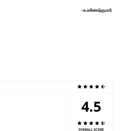
-சு.கணேஷ்குமார்
4.5
OVERALL SCORE