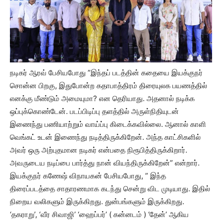
நடிகர் ஆரவ் பேசியபோது ”இந்தப் படத்தின் கதையை இயக்குநர்
சொன்ன பிறகு, இதுபோன்ற கதாபாத்திரம் திரையுலக பயணத்தில்
எனக்கு மீண்டும் அமையுமா? என தெரியாது. அதனால் நடிக்க
ஒப்புக்கொண்டேன். படப்பிடிப்பு தளத்தில் அருள்நிதியுடன்
இணைந்து பணியாற்றும் வாய்ப்பு கிடைக்கவில்லை. ஆனால் காளி
வெங்கட் உடன் இணைந்து நடித்திருக்கிறேன். அந்த காட்சிகளில்
அவர் ஒரு அற்புதமான நடிகர் என்பதை நிரூபித்திருக்கிறார்.
அவருடைய நடிப்பை பார்த்து நான் வியந்திருக்கிறேன்” என்றார்.
இயக்குநர் கணேஷ் விநாயகன் பேசியபோது, ” இந்த
திரைப்படத்தை சாதாரணமாக கடந்து சென்று விட முடியாது. இதில்
நிறைய வலிகளும் இருக்கிறது. துன்பங்களும் இருக்கிறது.
‘தகராறு’, ‘வீர சிவாஜி’ ‘ஹைப்பர்’ ( கன்னடம் ) ‘தேன்’ ஆகிய