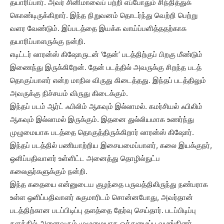
தயாரிப்பார். அவர் சினிமாவைப் பற்றி எப்போதும் சிந்தித்துக்
கொண்டிருக்கிறார். இந்த நிறுவனம் தொடர்ந்து வெற்றி பெற்று
வளர வேண்டும். இப்படத்தை இயக்க வாய்ப்பளித்ததற்காக
தயாரிப்பாளருக்கு நன்றி.
எடிட்டர் லாரன்ஸ் கிஷோருடன் ‘தேன்’ படத்திற்குப் பிறகு மீண்டும்
இணைந்து இருக்கிறேன். தேன் படத்தில் அவருக்கு சிறந்த படத்
தொகுப்பாளர் என்ற மாநில விருது கிடைத்தது. இந்தப் படத்திலும்
அவருக்கு நிச்சயம் விருது கிடைக்கும்.
இந்தப் படம் ஆர்ட் ஃபிலிம் ஆகவும் இல்லாமல். கமர்சியல் ஃபிலிம்
ஆகவும் இல்லாமல் இருக்கும். இதனை துல்லியமாக உணர்ந்து
முழுமையாக படத்தை தொகுத்திருக்கிறார் லாரன்ஸ் கிஷோர்.
இந்தப் படத்தில் பணியாற்றிய இசையமைப்பாளர், கலை இயக்குநர்,
ஒளிப்பதிவாளர் உள்ளிட்ட அனைத்து தொழில்நுட்ப
கலைஞர்களுக்கும் நன்றி.
இந்த கதையை என்னுடைய குழந்தை பருவத்திலிருந்து நண்பராக
உள்ள ஒளிப்பதிவாளர் சுகுமாரிடம் சொன்னபோது, அவர்தான்
படத்திற்கான படப்பிடிப்பு தளத்தை தேர்வு செய்தார். படப்பிடிப்பு
தளத்தில் அனைவரும் முழுமையாக ஒத்துழைப்பு வழங்கினர்.