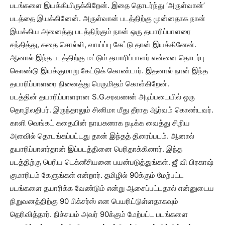
படங்களை இயக்கியிருக்கிறேன். இதை தொடர்ந்து ‘அருள்வான்’
படத்தை இயக்கினேன். அருள்வான் படத்திற்கு முன்னதாக நான்
இயக்கிய அனைத்து படத்திற்கும் நான் ஒரு தயாரிப்பாளரை
சந்தித்து, கதை சொல்லி, வாய்ப்பு கேட்டு தான் இயக்கினேன்.
ஆனால் இந்த படத்திற்கு மட்டும் தயாரிப்பாளர் என்னை தொடர்பு
கொண்டு இயக்குமாறு கேட்டுக் கொண்டார். இதனால் நான் இந்த
தயாரிப்பாளரை நினைத்து பெருமிதம் கொள்கிறேன்.
படத்தின் தயாரிப்பாளரான S.G.சரவணன் அடிப்படையில் ஒரு
தொழிலதிபர். இருந்தாலும் சினிமா மீது தீராத ஆர்வம் கொண்டவர்.
காளி வெங்கட் கதையின் நாயகனாக நடிக்க வைத்து சிறிய
அளவில் தொடங்கப்பட்டது தான் இந்தத் திரைப்படம். ஆனால்
தயாரிப்பாளர்தான் இப்படத்தினை பெரிதாக்கினார். இந்த
படத்திற்கு பெரிய டெக்னீசியனை பயன்படுத்துங்கள். ஜீ வி பிரகாஷ்
குமாரிடம் கேளுங்கள் என்றார். தமிழில் 90க்கும் மேற்பட்ட
படங்களை தயாரிக்க வேண்டும் என்று ஆசைப்பட்டதால் என்னுடைய
நிறுவனத்திற்கு 90 பிக்சர்ஸ் என பெயரிட்டுள்ளதாகவும்
தெரிவித்தார். நிச்சயம் அவர் 90க்கும் மேற்பட்ட படங்களை