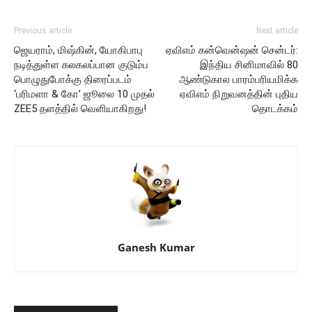
Previous article
Next article
ஜெயராம், மிஷ்கின், யோகிபாபு
ஏவிஎம் கன்வென்ஷன் சென்டர்:
நடித்துள்ள கலகலப்பான குடும்ப
இந்திய சினிமாவில் 80
பொழுதுபோக்கு திரைப்படம்
ஆண்டுகால பாரம்பரியமிக்க
‘பரிமளா & கோ’ ஜூலை 10 முதல்
ஏவிஎம் நிறுவனத்தின் புதிய
ZEE5 தளத்தில் வெளியாகிறது!
தொடக்கம்
Ganesh Kumar