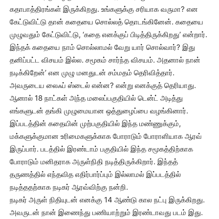
கதாபாத்திரங்கள் இருக்கிறது. உங்களுக்கு சரியாக வருமா? என
கேட்டுவிட்டு தான் கதையை சொல்லத் தொடங்கினேன். கதையை
முழுவதும் கேட்டுவிட்டு, ‘கதை எனக்குப் பிடித்திருக்கிறது’ என்றார்.
இந்தக் கதையை நாம் சொல்லாமல் வேறு யார் சொல்வார்? இது
தனிப்பட்ட விசயம் இல்ல. சமூகம் சார்ந்த விசயம். அதனால் நான்
நடிக்கிறேன்’ என முழு மனதுடன் சம்மதம் தெரிவித்தார்.
அவருடைய லைஃப் ஸ்டைல் என்ன? என்று எனக்குத் தெரியாது.
ஆனால் 18 நாட்கள் அந்த மலைப்பகுதியில் டென்ட் அடித்து
எங்களுடன் தங்கி முழுமையான ஒத்துழைப்பை வழங்கினார்.
இப்படத்தின் கதையின் முற்பகுதியில் இந்த மண்ணுக்கும்,
மக்களுக்குமான உரிமைகளுக்காக போராடும் போராளியாக ஆரவ்
இருப்பார். படத்தில் இரண்டாம் பகுதியில் இந்த சமூகத்திற்காக
போராடும் மனிதராக அருள்நிதி நடித்திருக்கிறார். இந்தத்
தருணத்தில் எந்தவித எதிர்பார்ப்பும் இல்லாமல் இப்படத்தில்
நடித்ததற்காக நடிகர் ஆரவ்விற்கு நன்றி.
நடிகர் அருள் நிதியுடன் எனக்கு 14 ஆண்டு கால நட்பு இருக்கிறது.
அவருடன் நான் இணைந்து பணியாற்றும் இரண்டாவது படம் இது.