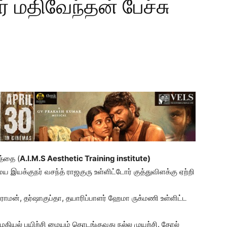
் மதிவேந்தன் பேச்சு
த்தை (
A.I.M.S Aesthetic
Training institute)
ய இயக்குநர் வசந்த் ராஜகுரு உள்ளிட்டோர் குத்துவிளக்கு ஏற்றி
ூராமன், தர்ஷாகுப்தா, தயாரிப்பாளர் ஹேமா ருக்மணி உள்ளிட்ட
அழகியல் பயிற்சி மையம் தொடங்குவது நல்ல முயற்சி. தோல்