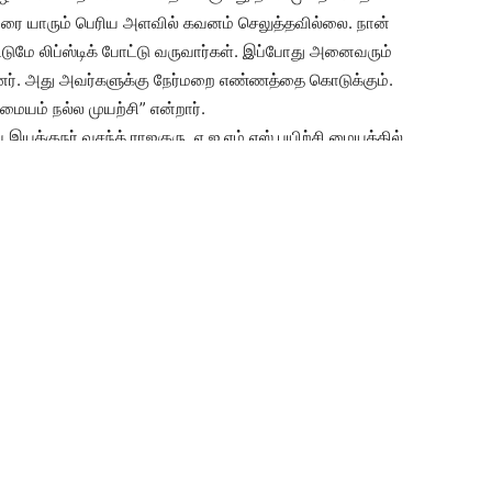
 வரை யாரும் பெரிய அளவில் கவனம் செலுத்தவில்லை. நான்
ட்டுமே லிப்ஸ்டிக் போட்டு வருவார்கள். இப்போது அனைவரும்
்றனர். அது அவர்களுக்கு நேர்மறை எண்ணத்தை கொடுக்கும்.
மையம் நல்ல முயற்சி” என்றார்.
இயக்குநர் வசந்த் ராஜகுரு, ஏ.ஐ.எம்.எஸ் பயிற்சி மையத்தில்
நீக்கம், தேவையற்ற ரோமங்களை நீக்குதல், உடல் வடிவமைப்பு,
 தரத்தில் வழங்கப்பட உள்ளது. தோல் பராமரிப்பிற்கு பல்வேறு
 சாத்தியமுள்ள சிறந்த சிகிச்சைக்கான பயிற்சியை
கு கூடுதல் சிறப்பைக் கொடுக்கும்” என்றார்.
மியர்ஸ் சாலையில் உள்ள தனியார் விடுதியில் அமைந்துள்ளது.