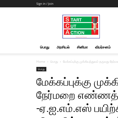
Sign in / Join
Start
Cut
Action
|
News
&
பொது
அரசியல்
சினிமா
விமர்சனம்
Views
Home
பொது
மேக்கப்புக்கு முக்கியத்துவம் தருவது நே
பொது
மேக்கப்புக்கு முக
நேர்மறை எண்ணத்
-ஏ.ஐ.எம்.எஸ் பயி