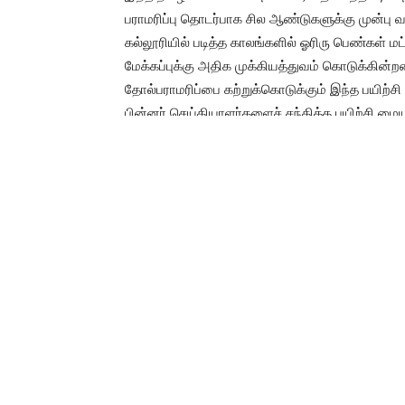
பராமரிப்பு தொடர்பாக சில ஆண்டுகளுக்கு முன்பு
கல்லூரியில் படித்த காலங்களில் ஓரிரு பெண்கள் ம
மேக்கப்புக்கு அதிக முக்கியத்துவம் கொடுக்கின
தோல்பராமரிப்பை கற்றுக்கொடுக்கும் இந்த பயிற்சி 
பின்னர் செய்தியாளர்களைச் சந்தித்த பயிற்சி மைய 
தோல் பராமரிப்பு, முகப்பரு சிகிச்சைகள், தழும்பு 
அழகியல் அறுவை சிகிச்சைகள் உள்ளிட்டவை சர்வதேச
வழிகள் இருந்தாலும், சர்வதேச அளவில் நடைமுறை
வழங்குவதால் இது பயிற்சி பெறும் மருத்துவர்களுக்
ஏ.ஐ.எம்.எஸ் அழகியல் பயிற்சி மையம் சென்னை சே