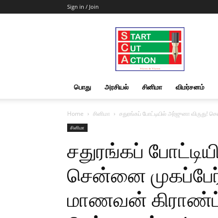
Sign in / Join
Start
Cut
Action
|
News
&
பொது
அரசியல்
சினிமா
விமர்சனம்
Views
Home
சினிமா
சதுரங்கப் போட்டியில் அர்ஜுனா விருது! 
சினிமா
சதுரங்கப் போட்டிய
சென்னை முகப்பேர்
மாணவன் கிராண்ட்