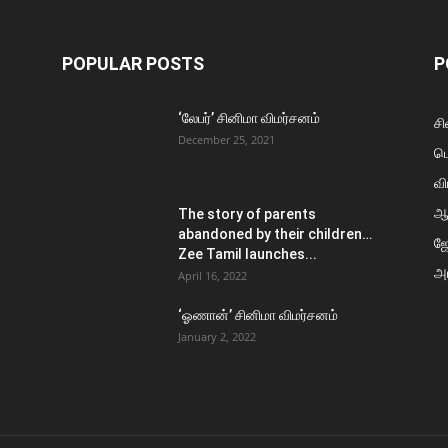
POPULAR POSTS
P
‘லேபர்’ சினிமா விமர்சனம்
சி
December 25, 2021
ப
வி
ஆ
The story of parents
abandoned by their children…
ஜ
Zee Tamil launches...
அர
April 16, 2022
‘ஓணான்’ சினிமா விமர்சனம்
January 2, 2022