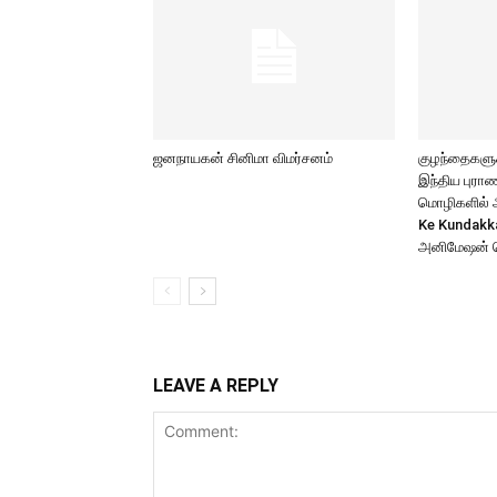
ஜனநாயகன் சினிமா விமர்சனம்
குழந்தைகளுக்
இந்திய புர
மொழிகளில் அற
Ke Kundakk
அனிமேஷன் 
LEAVE A REPLY