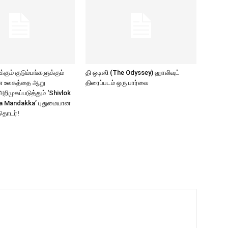
கும் குடும்பங்களுக்கும்
தி ஒடிஸி (The Odyssey) ஹாலிவுட்
ாண உலகத்தை ஆறு
திரைப்படம் ஒரு பார்வை
ிமுகப்படுத்தும் ‘Shivlok
a Mandakka’ புதுமையான
தொடர்!