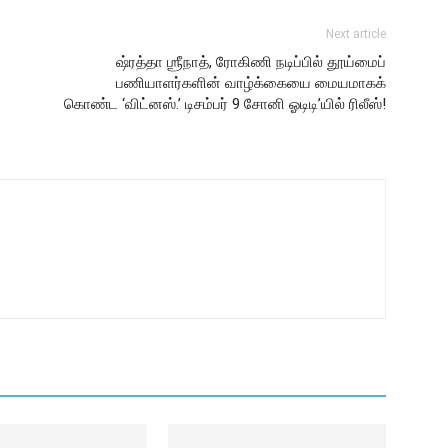
Next article
ஷ்ரத்தா ஶ்ரீநாத், ரோகிணி நடிப்பில் தூய்மைப்
பணியாளர்களின் வாழ்க்கையை மையமாகக்
கொண்ட ‘விட்னஸ்.’ டிசம்பர் 9 சோனி ஓடிடி’யில் ரிலீஸ்!