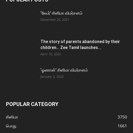
‘லேபர்’ சினிமா விமர்சனம்
December 25, 2021
The story of parents abandoned by their
children… Zee Tamil launches...
April 16, 2022
‘ஓணான்’ சினிமா விமர்சனம்
January 2, 2022
POPULAR CATEGORY
சினிமா
3750
பொது
1661