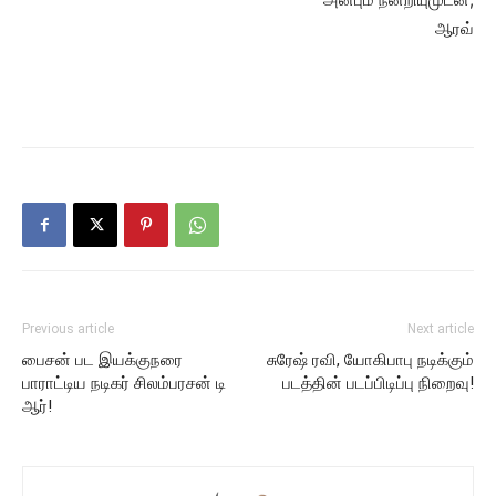
ஆரவ்
Previous article
Next article
பைசன் பட இயக்குநரை
சுரேஷ் ரவி, யோகிபாபு நடிக்கும்
பாராட்டிய நடிகர் சிலம்பரசன் டி
படத்தின் படப்பிடிப்பு நிறைவு!
ஆர்!