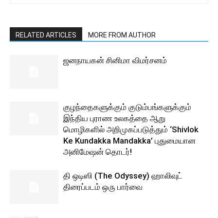
RELATED ARTICLES
MORE FROM AUTHOR
ஜனநாயகன் சினிமா விமர்சனம்
குழந்தைகளுக்கும் குடும்பங்களுக்கும்
இந்திய புராண உலகத்தை ஆறு
மொழிகளில் அறிமுகப்படுத்தும் ‘Shivlok
Ke Kundakka Mandakka’ புதுமையான
அனிமேஷன் தொடர்!
தி ஒடிஸி (The Odyssey) ஹாலிவுட்
திரைப்படம் ஒரு பார்வை