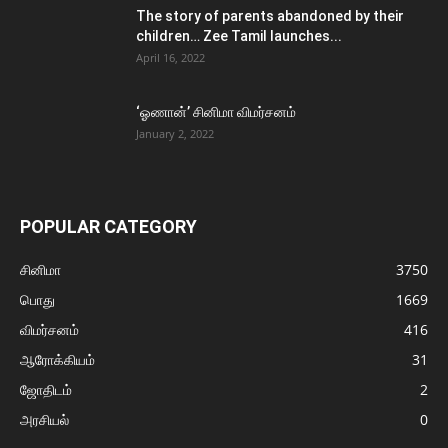
The story of parents abandoned by their
children… Zee Tamil launches...
April 16, 2022
‘ஓணான்’ சினிமா விமர்சனம்
January 2, 2022
POPULAR CATEGORY
சினிமா
3750
பொது
1669
விமர்சனம்
416
ஆரோக்கியம்
31
ஜோதிடம்
2
அரசியல்
0