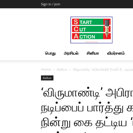
Sign in / Join
Start
Cut
Action
|
News
&
பொது
அரசியல்
சினிமா
விமர்சனம்
Views
Home
சினிமா
‘விருமாண்டி’ அபிராமியின் ரீ என்ட்ரீ… நடிப்
சினிமா
‘விருமாண்டி’ அபிரா
நடிப்பைப் பார்த்து
நின்று கை தட்டிய ‘ப