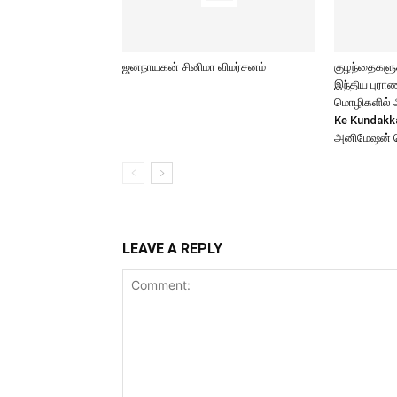
ஜனநாயகன் சினிமா விமர்சனம்
குழந்தைகளுக்
இந்திய புர
மொழிகளில் அற
Ke Kundakk
அனிமேஷன் 
LEAVE A REPLY