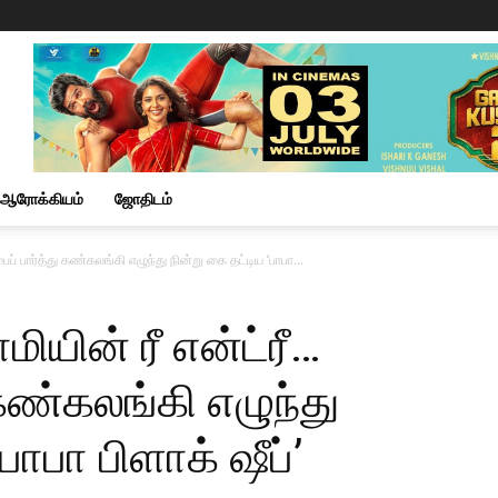
ஆரோக்கியம்
ஜோதிடம்
பைப் பார்த்து கண்கலங்கி எழுந்து நின்று கை தட்டிய ‘பாபா...
மியின் ரீ என்ட்ரீ…
 கண்கலங்கி எழுந்து
ாபா பிளாக்‌ ஷீப்’