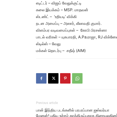
எடிட்டர் – விஜய் வேலுக்குட்டி
கலை இயக்கம் – MSP. மாதவன்
ஸ்டண்ட் – ‘உறியடி’ விக்கி
நடன அமைப்பு – அஸார், லீலாவதி குமார்.
விளம்பர வடிவமைப்புகள் – கோபி பிரசன்னா
பாடல் வரிகள் – யுகபாரதி, A.Pa.ராஜா, RJ விக்னேஷ
ஸ்டில்ஸ் – வேலு
மக்கள் தொடர்பு – சதீஷ் (AIM)
Previous article
பான் இந்திய படங்களில் பரபரப்பான ஐஸ்வர்யா
மேனன்! புதிய உச்சம் காத்திருப்பதாக திரையுலகினர