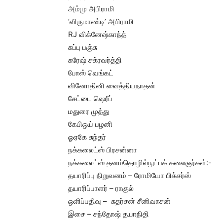
அம்மு அபிராமி
‘விருமாண்டி’ அபிராமி
RJ விக்னேஷ்காந்த்
சுப்பு பஞ்சு
சுரேஷ் சக்ரவர்த்தி
போஸ் வெங்கட்
வினோதினி வைத்தியநாதன்
சேட்டை ஷெரீப்
மதுரை முத்து
கேபிஒய் பழனி
ஓஏகே சுந்தர்
நக்கலைட்ஸ் பிரசன்னா
நக்கலைட்ஸ் தனம்தொழில்நுட்பக் கலைஞர்கள்:-
தயாரிப்பு நிறுவனம் – ரோமியோ பிக்சர்ஸ்
தயாரிப்பாளர் – ராகுல்
ஒளிப்பதிவு – சுதர்சன் சீனிவாசன்
இசை – சந்தோஷ் தயாநிதி