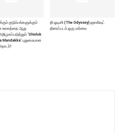
கும் குடும்பங்களுக்கும்
தி ஒடிஸி (The Odyssey) ஹாலிவுட்
ாண உலகத்தை ஆறு
திரைப்படம் ஒரு பார்வை
ிமுகப்படுத்தும் ‘Shivlok
a Mandakka’ புதுமையான
தொடர்!