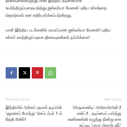
திரையுலகிலிருந்து பான் இந்திய நடிகையாக
உயர்ந்திருப்பதையடுத்து ஐஸ்வர்யா மேனன் புதிய உச்சத்தை
தொடுவார் என எதிர்பார்க்கப்படுகிறது.
பான் இந்திய படங்களில் பரபரப்பான ஐஸ்வர்யா மேனன்! புதிய
உச்சம் காத்திருப்பதாக திரையுலகினர் நம்பிக்கை!
Previous article
Next article
இந்தியில் அக்சய் குமார் நடிப்பில்
‘விருமாண்டி’ அபிராமியின் ரீ
‘சூரரைப் போற்று.’ செப்டம்பர் 1-ம்
என்ட்ரீ… நடிப்பைப் பார்த்து
தேதி ரிலீஸ்!
கண்கலங்கி எழுந்து நின்று கை
தட்டிய ‘பாபா பிளாக்‌ ஷீப்’