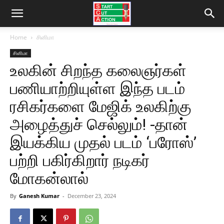
Home
சினிமா
சினிமா
உலகின் சிறந்த கலைஞர்கள்
பணியாற்றியுள்ள இந்த படம்
ரசிகர்களை மேஜிக் உலகிற்கு
அழைத்துச் செல்லும்! -தான்
இயக்கிய முதல் படம் ‘பரோஸ்’
பற்றி பகிர்கிறார் நடிகர்
மோகன்லால்
By
Ganesh Kumar
-
December 23, 2024