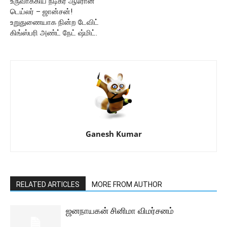
உருவாக்கிய நடிகர் ஆரோன்
டெய்லர் – ஜான்சன்!
உறுதுணையாக நின்ற டேவிட்
கிங்ஸ்பரி அண்ட் நேட் ஷ்மிட்.
Ganesh Kumar
RELATED ARTICLES
MORE FROM AUTHOR
ஜனநாயகன் சினிமா விமர்சனம்