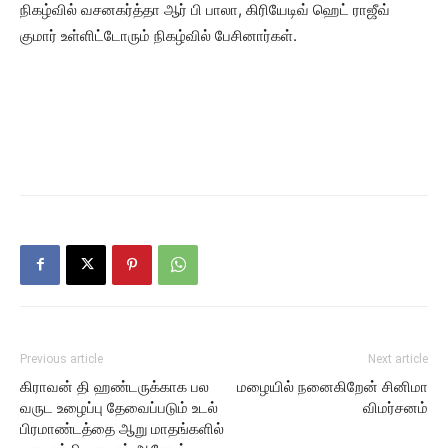
நிகழ்வில் வசனகர்த்தா ஆர் பி பாலா, கிரியேடிவ் ஹெட் ராஜீவ்
குமார் உள்ளிட்டோரும் நிகழ்வில் பேசினார்கள்.
Previous article
Next article
கிராவன் தி ஹண்டருக்காக பல
மழையில் நனைகிறேன் சினிமா
வருட உழைப்பு தேவைப்படும் உடல்
விமர்சனம்
பிரமாண்டத்தை ஆறு மாதங்களில்