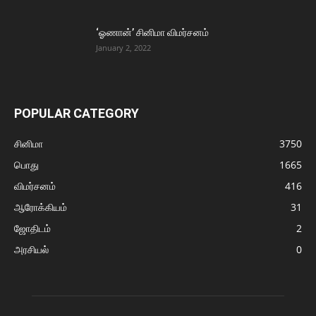
‘ஓணான்’ சினிமா விமர்சனம்
January 2, 2022
POPULAR CATEGORY
சினிமா
3750
பொது
1665
விமர்சனம்
416
ஆரோக்கியம்
31
ஜோதிடம்
2
அரசியல்
0