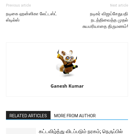
Previous article
Next article
நடிகை ஹன்ஸிகா லேட்டஸ்ட்
நடிகர் விஜய்சேதுபதி
ஸ்டில்ஸ்
நடத்திவைத்த முதல்
சுயமரியாதை திருமணம்!
Ganesh Kumar
RELATED ARTICLES
MORE FROM AUTHOR
கட்டவிழ்த்து விடப்படும் நரகம்; நெருப்பில்