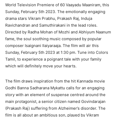
World Television Premiere of 60 Vaayadu Maaniram, this
Sunday, February 5th 2023. The emotionally engaging
drama stars Vikram Prabhu, Prakash Raj, Induja
Ravichandran and Samuthirakani in the lead roles.
Directed by Radha Mohan of Mozhi and Abhiyum Naanum
fame, the soul soothing music composed by popular
composer Isaignani Ilaiyaraaja. The film will air this
Sunday, February 5th 2023 at 1:30 pm. Tune into Colors
Tamil, to experience a poignant tale with your family
which will definitely move your hearts.
The film draws inspiration from the hit Kannada movie
Godhi Banna Sadharana Mykattu calls for an engaging
story with an element of suspense centred around the
main protagonist, a senior citizen named Govindarajan
(Prakash Raj) suffering from Alzheimer’s disorder. The
film is all about an ambitious son, played by Vikram