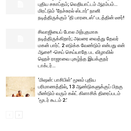
புதிய சகாப்தம்; வெறியாட்டம் ஆரம்பம்…
மிரட்டும் ‘நேச்சுரல் ஸ்டார்’ நானி
நடித்திருக்கும் ‘தி பாரடைஸ்’ படத்தின் டீசர்!
சிவாஜியைப் போல அற்புதமாக
நடித்திருக்கிறார்; அவரை வைத்து தேவர்
மகன் பார்ட் 2 எடுக்க வேண்டும் என்பது என்
ஆசை! -செய் செய்யாதே பட விழாவில்
ஹெச் ராஜாவை புகழ்ந்த இயக்குநர்
டாக்டர்...
‘மிஷன்: பாசிபிள்’ மூலம் புதிய
பரிமாணத்தில், 13 ஆண்டுகளுக்குப் பிறகு
மீண்டும் வரும் கல்ட் கிளாசிக் திரைப்படம்
‘மூடர் கூடம் 2.’