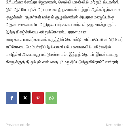
பிரியங்கா சோப்ரா ஜோனாஸ், லெஸ்லி மான்வில் மற்றும் ஸ்டான்லி
டுசி ஆகியோரின் அபாரமான திறமைகள் மற்றும் ஆக்கப்பூர்வமான
குழுக்கள், நடிகர்கள் மற்றும் குழுவினரின் அயராத உழைப்புக்கு
அதன் உலகளாவிய அறிமுக பார்வையாளர்கள் ஒரு சான்றாகும்.
இந்த நிகழ்ச்சியை ஏற்றுக்கொண்ட ஏராளமான
வாடிக்கையாளர்களைக் கருத்தில் கொண்டு, சிட்டாடெலின் பிரீமியர்
எபிசோடை மெம்பர்ஷிப் இல்லாமலேயே உலகளவில் பகிர்வதில்
மகிழ்ச்சி அடைவது மட்டுமல்லாமல், இந்தத் தொடர் இரண்டாவது
சீசனுக்குத் திரும்பும் என்பதையும் உறுதிப்படுத்துகிறோம்” என்றார்.
Previous article
Next article