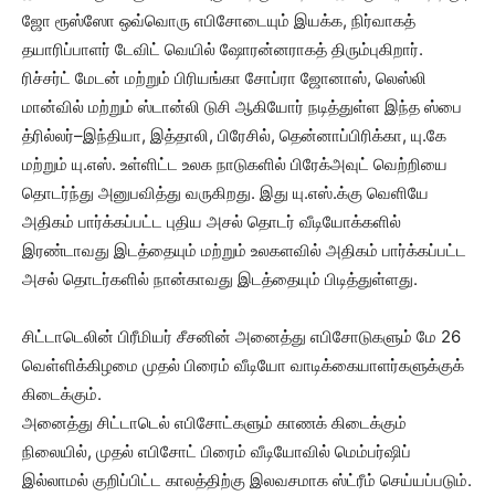
ஜோ ரூஸ்ஸோ ஒவ்வொரு எபிசோடையும் இயக்க, நிர்வாகத்
தயாரிப்பாளர் டேவிட் வெயில் ஷோரன்னராகத் திரும்புகிறார்.
ரிச்சர்ட் மேடன் மற்றும் பிரியங்கா சோப்ரா ஜோனாஸ், லெஸ்லி
மான்வில் மற்றும் ஸ்டான்லி டுசி ஆகியோர் நடித்துள்ள இந்த ஸ்பை
த்ரில்லர்–இந்தியா, இத்தாலி, பிரேசில், தென்னாப்பிரிக்கா, யு.கே
மற்றும் யு.எஸ். உள்ளிட்ட உலக நாடுகளில் பிரேக்அவுட் வெற்றியை
தொடர்ந்து அனுபவித்து வருகிறது. இது யு.எஸ்.க்கு வெளியே
அதிகம் பார்க்கப்பட்ட புதிய அசல் தொடர் வீடியோக்களில்
இரண்டாவது இடத்தையும் மற்றும் உலகளவில் அதிகம் பார்க்கப்பட்ட
அசல் தொடர்களில் நான்காவது இடத்தையும் பிடித்துள்ளது.
சிட்டாடெலின் பிரீமியர் சீசனின் அனைத்து எபிசோடுகளும் மே 26
வெள்ளிக்கிழமை முதல் பிரைம் வீடியோ வாடிக்கையாளர்களுக்குக்
கிடைக்கும்.
அனைத்து சிட்டாடெல் எபிசோட்களும் காணக் கிடைக்கும்
நிலையில், முதல் எபிசோட் பிரைம் வீடியோவில் மெம்பர்ஷிப்
இல்லாமல் குறிப்பிட்ட காலத்திற்கு இலவசமாக ஸ்ட்ரீம் செய்யப்படும்.