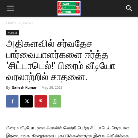
Home
சினிமா
சினிமா
அதிகளவில் சர்வதேச
பார்வையாளர்களை ஈர்த்த
‘சிட்டாடெல்!’ பிரைம் வீடியோ
வரலாற்றில் சாதனை.
By
Ganesh Kumar
-
May 26, 2023
பிரைம் வீடியோ, உலக அளவில் வெற்றி பெற்ற சிட்டாடெல் தொடரை
இரண்டாவது சீசனுக்காகப் புதுப்பித்துள்ளதாக இன்று அறிவித்தது,