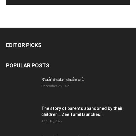
EDITOR PICKS
POPULAR POSTS
‘லேபர்’ சினிமா விமர்சனம்
December 25, 2021
The story of parents abandoned by their
children… Zee Tamil launches...
April 16, 2022