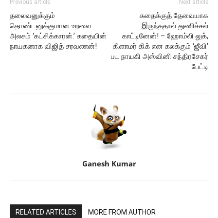
Previous article
Next article
தலைவனுக்கும்
கதைக்குத் தேவையாக
தொண்டனுக்குமான உறவை
இருந்ததால் துணிச்சல்
அலசும் ‘கட்சிக்காரன்.’ கதையின்
காட்டினேன்! – ஹோம்லி லுக்,
நாயகனாக விஜித் சரவணன்!
கிளாமர் கிக் என கலக்கும் ‘ஜீவி’
பட நாயகி அஸ்வினி சந்திரசேகர்
பேட்டி
Ganesh Kumar
RELATED ARTICLES
MORE FROM AUTHOR