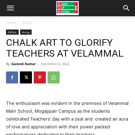
Home
சினிமா
சினிமா
பொது
CHALK ART TO GLORIFY
TEACHERS AT VELAMMAL
By
Ganesh Kumar
-
September 6, 2022
The enthusiasm was evident in the premises of Velammal
Main School, Mogappair Campus as the students
celebrated Teachers’ day with a zeal and created an aura
of love and appreciation with their power packed
performances dedicated to their teachers.