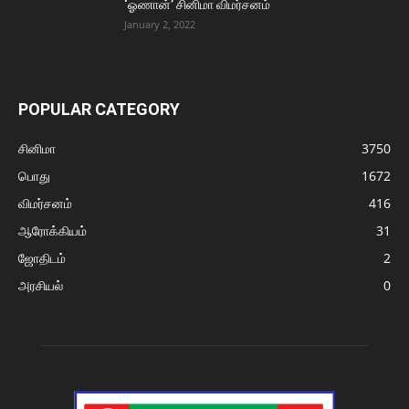
‘ஓணான்’ சினிமா விமர்சனம்
January 2, 2022
POPULAR CATEGORY
சினிமா
3750
பொது
1672
விமர்சனம்
416
ஆரோக்கியம்
31
ஜோதிடம்
2
அரசியல்
0