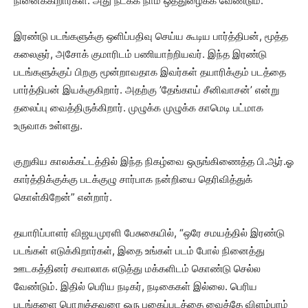
நினைக்கிறார்கள். அது நடக்க நாம் ஒத்துழைக்க வேண்டும்.
இரண்டு படங்களுக்கு ஒளிப்பதிவு செய்ய கூடிய பார்த்திபன், மூத்த
கலைஞர், அசோக் குமாரிடம் பணியாற்றியவர். இந்த இரண்டு
படங்களுக்குப் பிறகு மூன்றாவதாக இவர்கள் தயாரிக்கும் படத்தை
பார்த்திபன் இயக்குகிறார். அதற்கு ’தேங்காய் சீனிவாசன்’ என்று
தலைப்பு வைத்திருக்கிறார். முழுக்க முழுக்க காமெடி பட்மாக
உருவாக உள்ளது.
குறுகிய காலக்கட்டத்தில் இந்த நிகழ்வை ஒருங்கிணைத்த பி.ஆர்.ஓ
கார்த்திக்குக்கு படக்குழு சார்பாக நன்றியை தெரிவித்துக்
கொள்கிறேன்” என்றார்.
தயாரிப்பாளர் விஜயமுரளி பேசுகையில், “ஒரே சமயத்தில் இரண்டு
படங்கள் எடுக்கிறார்கள், இதை உங்கள் படம் போல் நினைத்து
ஊடகத்தினர் சவாலாக எடுத்து மக்களிடம் கொண்டு செல்ல
வேண்டும். இதில் பெரிய நடிகர், நடிகைகள் இல்லை. பெரிய
படங்களை பொறுத்தவரை ஒரு புகைப்படத்தை வைத்தே விளம்பரம்