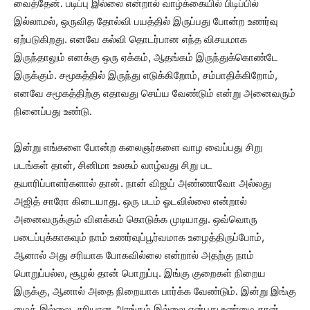
வைத்தேன். படிப்பு இல்லை என்றால் வாழ்க்கையில் பிடிப்பில்
இல்லாமல், ஒருவித தோல்வி பயத்தில் இருப்பது போன்ற உணர்வு
ஏற்படுகிறது. எனவே கல்வி தொடர்பான எந்த விசயமாக
இருந்தாலும் எனக்கு ஒரு ஏக்கம், ஆதங்கம் இருந்துக்கொண்டே
இருக்கும். சமூகத்தில் இருந்து எடுக்கிறோம், சம்பாதிக்கிறோம்,
எனவே சமூகத்திற்கு எதாவது செய்ய வேண்டும் என்று அனைவரும்
நினைப்பது உண்டு.
இன்று எங்களை போன்ற கலைஞர்களை வாழ வைப்பது சிறு
படங்கள் தான், சினிமா உலகம் வாழ்வது சிறு பட
தயாரிப்பாளர்களால் தான். நான் விஜய் அண்ணாவோ அல்லது
அஜித் சாரோ கிடையாது. ஒரு படம் ஓடவில்லை என்றால்
அனைவருக்கும் விளக்கம் கொடுக்க முடியாது. ஒவ்வொரு
படைப்புக்காகவும் நாம் உணர்வுப்பூர்வமாக உழைத்திருப்போம்,
ஆனால் அது சரியாக போகவில்லை என்றால் அதற்கு நாம்
பொறுப்பல்ல, சூழல் தான் பொறுப்பு. இங்கு குறைகள் நிறைய
இருக்கு, ஆனால் அதை நிறையாக பார்க்க வேண்டும். இன்று இங்கு
மைக் இல்லை, சரியான அரங்கம் இல்லை என்பது உண்மை தான்,