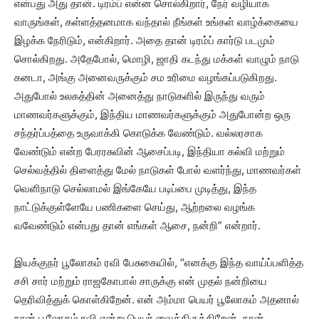
என்பது அது தான். டிரம்ப் என்ன சொல்கிறார், நேர் வழியாக
வாருங்கள், கள்ளத்தனமாக வந்தால் நீங்கள் உங்கள் வாழ்க்கையை
இழக்க நேரிடும், என்கிறார். அதை தான் டிரம்ப் கார்டு படமும்
சொல்கிறது. அதேபோல், மொழி, ஜாதி கடந்து மக்கள் வாழும் நாடு
கனடா, அங்கு அனைவருக்கும் சம உரிமை வழங்கப்படுகிறது.
அதுபோல் உலகத்தின் அனைத்து நாடுகளில் இருந்து வரும்
மாணவர்களுக்கும், இந்திய மாணவர்களுக்கும் அதுபோன்ற ஒரு
சந்தர்ப்பத்தை உருவாக்கி கொடுக்க வேண்டும். வல்லரசாக
வேண்டும் என்ற பேரரசுவின் ஆசைப்படி, இந்தியா கல்வி மற்றும்
செல்வத்தில் திளைத்து மேல் நாடுகள் போல் வளர்ந்து, மாணவர்கள்
வெளிநாடு செல்லாமல் இங்கேயே படிப்பை முடித்து, இந்த
நாட்டுக்குள்ளேயே பணிகளை செய்து, ஆற்றலை வழங்க
வவேண்டும் என்பது தான் எங்கள் ஆசை, நன்றி” என்றார்.
இயக்குநர் பூலோகம் ரவி பேசுகையில், “எனக்கு இந்த வாய்ப்பளித்த
சசி சார் மற்றும் ராஜகோபால் சாருக்கு என் முதல் நன்றியை
தெரிவித்துக் கொள்கிறேன். என் அம்மா பெயர் பூலோகம் அதனால்
நான் பூலோகம் ரவி என்று பெயர் வைத்திருக்கிறேன். நான்