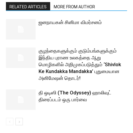
RELATED ARTICLES
MORE FROM AUTHOR
ஜனநாயகன் சினிமா விமர்சனம்
குழந்தைகளுக்கும் குடும்பங்களுக்கும்
இந்திய புராண உலகத்தை ஆறு
மொழிகளில் அறிமுகப்படுத்தும் ‘Shivlok
Ke Kundakka Mandakka’ புதுமையான
அனிமேஷன் தொடர்!
தி ஒடிஸி (The Odyssey) ஹாலிவுட்
திரைப்படம் ஒரு பார்வை