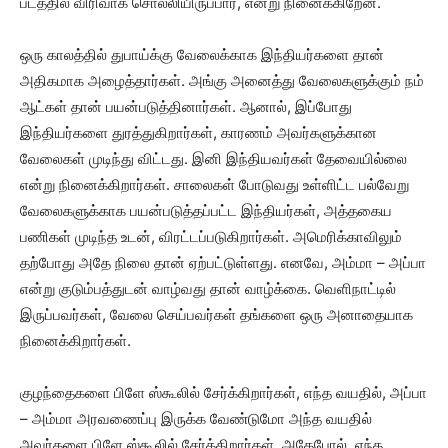
படத்தில் விரிவாக சொல்லியிருப்பார், என்று நினைக்கிறேன்.
ஒரு காலத்தில் துபாய்க்கு வேலைக்காக இந்தியர்களை தான்
அதிகமாக அழைத்தார்கள். அங்கு அனைத்து வேலைகளுக்கும் நம்
ஆட்கள் தான் பயன்படுத்தினார்கள். ஆனால், இப்போது
இந்தியர்களை துரத்துகிறார்கள், காரணம் அவர்களுக்கான
வேலைகள் முடிந்து விட்டது. இனி இந்தியவர்கள் தேவையில்லை
என்று நினைக்கிறார்கள். சாலைகள் போடுவது உள்ளிட்ட பல்வேறு
வேலைகளுக்காக பயன்படுத்தப்பட்ட இந்தியர்கள், அத்தகைய
பணிகள் முடிந்த உடன், விரட்டப்படுகிறார்கள். அமெரிக்காவிலும்
தற்போது அதே நிலை தான் ஏற்பட்டுள்ளது. எனவே, அம்மா – அப்பா
என்று குடும்பத்துடன் வாழ்வது தான் வாழ்க்கை. வெளிநாட்டில்
இருப்பவர்கள், வேலை செய்பவர்கள் தங்களை ஒரு அனாதையாக
நினைக்கிறார்கள்.
குழந்தைகளை பிளே ஸ்கூலில் சேர்க்கிறார்கள், எந்த வயதில், அப்பா
– அம்மா அரவணைப்பு இருக்க வேண்டுமோ அந்த வயதில்
அவர்களை பிளே ஸ்கூலில் சேர்க்கிறார்கள். அதேபோல், எந்த