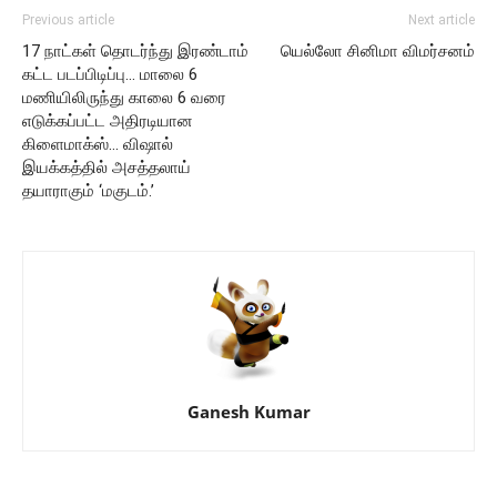
Previous article
Next article
17 நாட்கள் தொடர்ந்து இரண்டாம்
யெல்லோ சினிமா விமர்சனம்
கட்ட படப்பிடிப்பு… மாலை 6
மணியிலிருந்து காலை 6 வரை
எடுக்கப்பட்ட அதிரடியான
கிளைமாக்ஸ்… விஷால்
இயக்கத்தில் அசத்தலாய்
தயாராகும் ‘மகுடம்.’
Ganesh Kumar