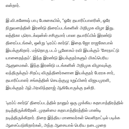
என்றார்.
இ.வி.கணேஷ் பாபு பேசுகையில், “ஒரே தயாரிப்பாளரின், ஒரே
நிறுவனத்தின் இரண்டு திரைப்படங்களின் அறிமுக விழா இது.
லத்திகா புரொடக்‌ஷன்ஸ் சசிகுமார் பாலா தயாரிப்பில் இரண்டு
திரைப்படங்கள், ஒன்று ’டிரம்ப் கார்டு’. இதை ஜோ ராஜகோபால்
இயக்குகிறார். மற்றொரு படம் பூலோகம் ரவி இயக்கும் ’சேரநாட்டு
யானைதந்தம்’. இந்த இரண்டு இயக்குநர்களும் மிகப்பெரிய
ஆளுமைகள். இந்த இரண்டு படங்களின் அறிமுக விழாவுக்கு
வந்திருக்கும் சிறப்பு விருந்தினர்களான இயக்குநர் பேரரசு சார்,
தயாரிப்பாளர் சங்கத்தின் செயற்குழு உறுப்பினர் விஜயமுரளி,
இயக்குநர் ஆர்.அரவிந்தராஜ் ஆகியோருக்கு நன்றி.
’டிரம்ப் கார்டு’ திரைப்படத்தில் நானும் ஒரு முக்கிய கதாபாத்திரத்தில்
நடித்திருக்கிறேன். முதன்மை கதாபாத்திரத்தில் பாண்டி
நடித்திருக்கிறார். நிறை இந்திய மாணவர்கள் வெளிநாட்டில் படிக்க
ஆசைப்படுகிறார்கள், அந்த ஆசையால் பெரிய நடைமுறை