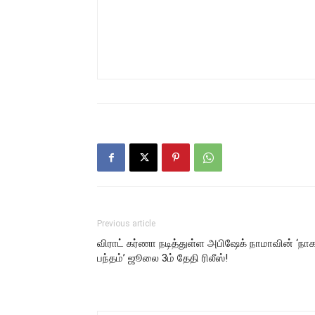
Previous article
விராட் கர்ணா நடித்துள்ள அபிஷேக் நாமாவின் ‘நா
பந்தம்’ ஜூலை 3ம் தேதி ரிலீஸ்!