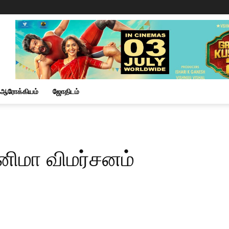
ஆரோக்கியம்
ஜோதிடம்
ினிமா விமர்சனம்