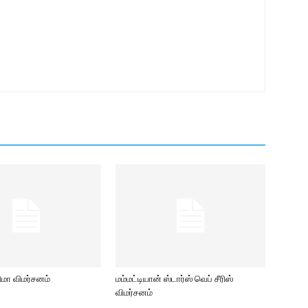
ிமா விமர்சனம்
மம்மட்டியான் ஸ்டார்ஸ் வெப் சீரிஸ்
விமர்சனம்