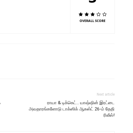
OVERALL SCORE
Next article
க
ராயா & டிக்கெட்… யாஷ்ஷின் இரட்டை
அவதாரங்களோடு டாக்ஸிக் ஆகஸ்ட் 26-ம் தேதி
ரிலீஸ்!