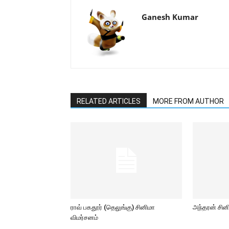
Ganesh Kumar
RELATED ARTICLES
MORE FROM AUTHOR
ராவ் பகதூர் (தெலுங்கு) சினிமா
அந்தரன் சின
விமர்சனம்