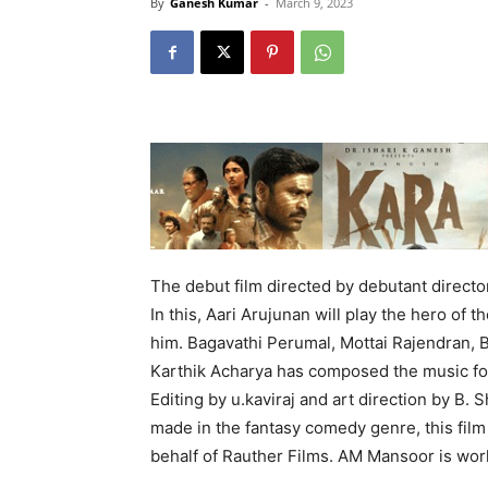
By
Ganesh Kumar
-
March 9, 2023
The debut film directed by debutant directo
In this, Aari Arujunan will play the hero of t
him. Bagavathi Perumal, Mottai Rajendran, B
Karthik Acharya has composed the music f
Editing by u.kaviraj and art direction by B. 
made in the fantasy comedy genre, this fi
behalf of Rauther Films. AM Mansoor is wor