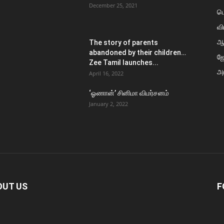
December 25, 2021
ப
வி
ஆ
The story of parents
abandoned by their children…
ஜ
Zee Tamil launches...
அர
April 16, 2022
‘ஓணான்’ சினிமா விமர்சனம்
January 2, 2022
OUT US
F