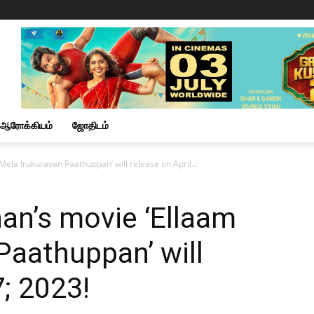
ஆரோக்கியம்
ஜோதிடம்
Mela Irukuravan Paathuppan’ will release on April...
nan’s movie ‘Ellaam
Paathuppan’ will
7; 2023!