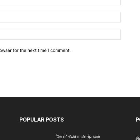
owser for the next time I comment.
POPULAR POSTS
P
‘லேபர்’ சினிமா விமர்சனம்
சி