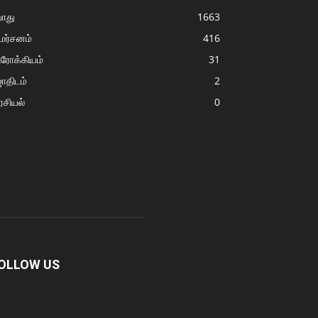
ொது
1663
மர்சனம்
416
ரோக்கியம்
31
ோதிடம்
2
சியல்
0
OLLOW US