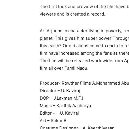
The first look and preview of the film have 
viewers and is created a record.
Ari Arjunan, a character living in poverty, 
planet. This gives him super power Through 
this earth? Or did aliens come to earth to re
film have increased among the fans as there
The film will be released worldwide from Apr
film all over Tamil Nadu.
Producer- Rowther Films A.Mohammed Ab
Director – U. Kaviraj
DOP – J.Laxman M.F.I
Music – Karthik Aacharya
Editor – – U. Kaviraj
Art – Sekar B
Costume Designer – A. Keerthivasan