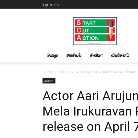
Sign in / Join
Start
Cut
Action
|
News
&
பொது
அரசியல்
சினிமா
விமர்சனம்
Views
Home
சினிமா
Actor Aari Arujunan’s movie ‘Ellaam 
சினிமா
Actor Aari Aruju
Mela Irukuravan 
release on April 