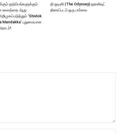
கும் குடும்பங்களுக்கும்
தி ஒடிஸி (The Odyssey) ஹாலிவுட்
ாண உலகத்தை ஆறு
திரைப்படம் ஒரு பார்வை
ிமுகப்படுத்தும் ‘Shivlok
a Mandakka’ புதுமையான
தொடர்!