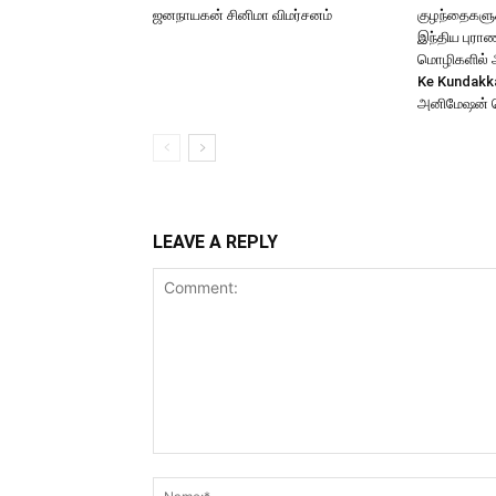
ஜனநாயகன் சினிமா விமர்சனம்
குழந்தைகளுக்
இந்திய புர
மொழிகளில் அற
Ke Kundakk
அனிமேஷன் 
LEAVE A REPLY