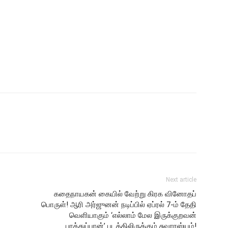
Next article
கதைநாயகன் கையில் வேற்று கிரக வினோதப்
பொருள்! ஆரி அர்ஜுனன் நடிப்பில் ஏப்ரல் 7-ம் தேதி
வெளியாகும் ‘எல்லாம் மேல இருக்குறவன்
பாத்துப்பான்’ படத்திலிருக்கும் சுவாரஸ்யம்!