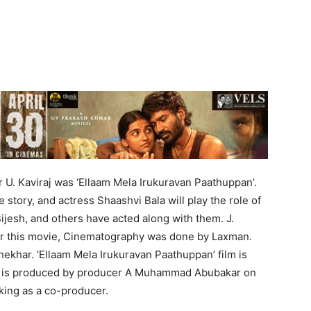
r U. Kaviraj was ‘Ellaam Mela Irukuravan Paathuppan’.
he story, and actress Shaashvi Bala will play the role of
ijesh, and others have acted along with them. J.
or this movie, Cinematography was done by Laxman.
Shekhar. ‘Ellaam Mela Irukuravan Paathuppan’ film is
lm is produced by producer A Muhammad Abubakar on
king as a co-producer.