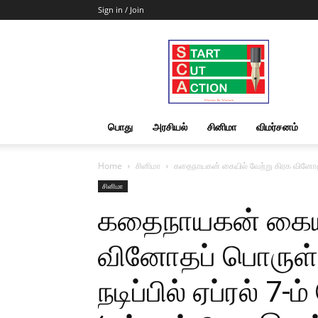
Sign in / Join
Start
Cut
Action
|
News
&
பொது
அரசியல்
சினிமா
விமர்சனம்
Views
Home
சினிமா
கதைநாயகன் கையில் வேற்று கிரக வினோதப் ப
சினிமா
கதைநாயகன் கையில
வினோதப் பொருள்
நடிப்பில் ஏப்ரல் 7