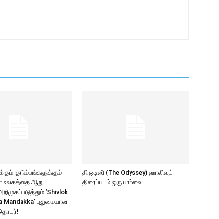
கும் குடும்பங்களுக்கும்
தி ஒடிஸி (The Odyssey) ஹாலிவுட்
ாண உலகத்தை ஆறு
திரைப்படம் ஒரு பார்வை
ிமுகப்படுத்தும் ‘Shivlok
a Mandakka’ புதுமையான
தொடர்!