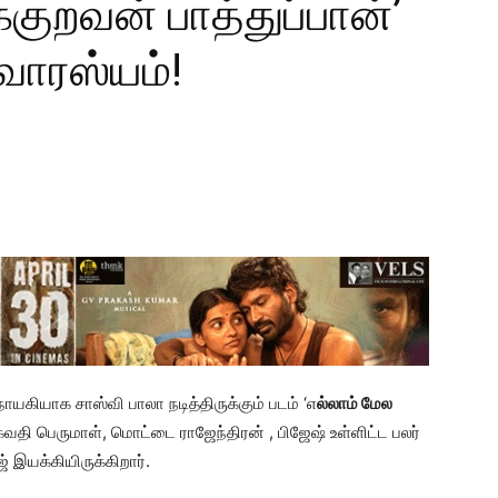
்குறவன் பாத்துப்பான்’
ுவாரஸ்யம்!
ியாக சாஸ்வி பாலா நடித்திருக்கும் படம் ‘எ
ல்லாம் மேல
 பகவதி பெருமாள், மொட்டை ராஜேந்திரன் , பிஜேஷ் உள்ளிட்ட பலர்
ஜ் இயக்கியிருக்கிறார்.