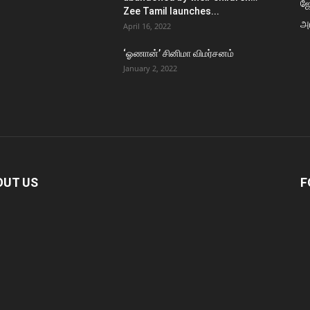
ஜ
Zee Tamil launches...
அர
April 16, 2022
‘ஓணான்’ சினிமா விமர்சனம்
January 2, 2022
OUT US
F