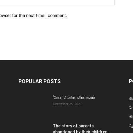
owser for the next time I comment.
POPULAR POSTS
P
‘லேபர்’ சினிமா விமர்சனம்
சி
December 25, 2021
ப
வி
ஆ
The story of parents
abandoned by their children…