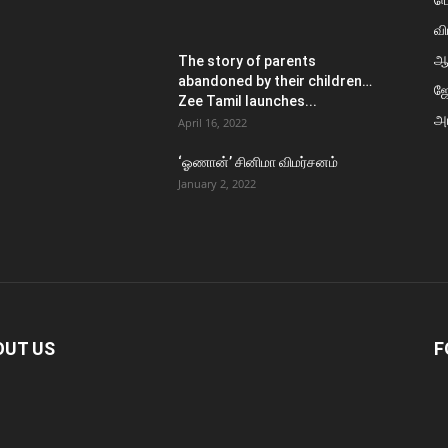
வி
ஆ
The story of parents
abandoned by their children…
ஜ
Zee Tamil launches...
அர
April 16, 2022
‘ஓணான்’ சினிமா விமர்சனம்
January 2, 2022
OUT US
F