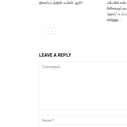
திரைப்படத்தின் ஃபர்ஸ்ட் லுக்!
ஃபேமிலி என்ட
ரிலீஸாகும் ந
‘ஹாய்’ படம் 
விஷ்ணு...
LEAVE A REPLY