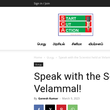
Sign in / Join
Start
Cut
Action
|
News
&
பொது
அரசியல்
சினிமா
விமர்சனம்
Views
Home
பொது
Speak with the Scientist held at Vela
பொது
Speak with the Sc
Velammal!
By
Ganesh Kumar
-
March 9, 2023