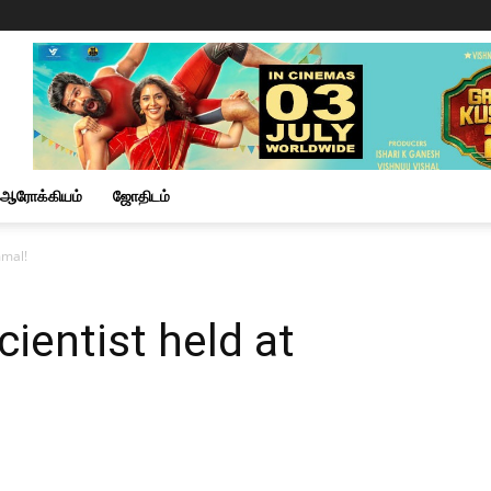
ஆரோக்கியம்
ஜோதிடம்
mmal!
ientist held at