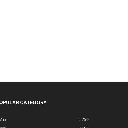
OPULAR CATEGORY
னிமா
3750
ொது
1667