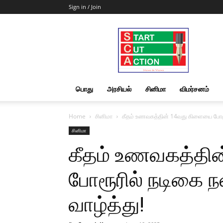
Sign in / Join
Start
Cut
Action
|
News
&
பொது
அரசியல்
சினிமா
விமர்சனம்
Views
Home
சினிமா
கீதம் உணவகத்தின் 14வது கிளையை போரூரி
சினிமா
கீதம் உணவகத்தி
போரூரில் நடிகை ந
வாழ்த்து!