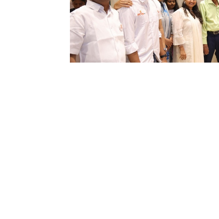
போரூர் ஏரிக்கு அருகிலுள்ள இந்த புதிய கிளை, க
ஆரோக்கியமான உணவுகள், விரைவான சேவை மற்றும் 
அமைந்துள்ளது.
கீதத்தின் நிறுவனர் முரளி பேசியபோது “நல்ல உ
நம்புகிறோம். போரூர் என்ற இடம் நீண்ட நாட்களாக எ
மற்றும் வணிகப் பகுதியாக திகழ்கிறது. எங்கள் 
மகிழ்ச்சியடைகிறோம்” என்றார்.