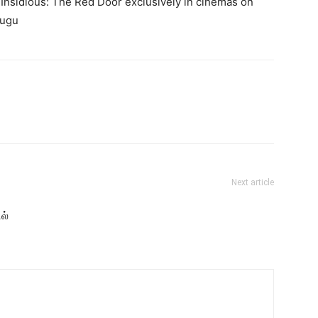
 Insidious: The Red Door exclusively in cinemas on
lugu
Next article
ல்