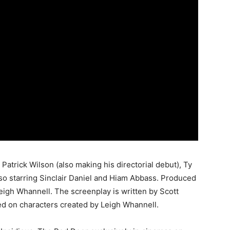
 Patrick Wilson (also making his directorial debut), Ty
o starring Sinclair Daniel and Hiam Abbass. Produced
igh Whannell. The screenplay is written by Scott
d on characters created by Leigh Whannell.