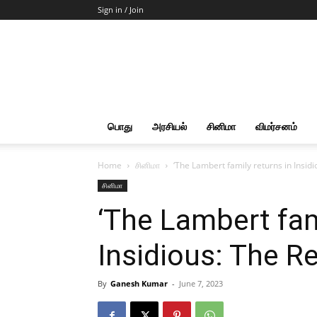
Sign in / Join
Start
Cut
Action
|
News
&
பொது
அரசியல்
சினிமா
விமர்சனம்
Views
Home
சினிமா
‘The Lambert family returns in Insidi
சினிமா
‘The Lambert fam
Insidious: The Re
By
Ganesh Kumar
-
June 7, 2023