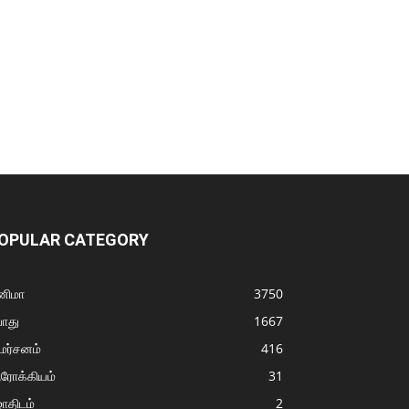
OPULAR CATEGORY
னிமா
3750
ொது
1667
மர்சனம்
416
ரோக்கியம்
31
ோதிடம்
2