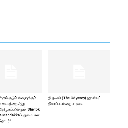
கும் குடும்பங்களுக்கும்
தி ஒடிஸி (The Odyssey) ஹாலிவுட்
ாண உலகத்தை ஆறு
திரைப்படம் ஒரு பார்வை
ிமுகப்படுத்தும் ‘Shivlok
a Mandakka’ புதுமையான
தொடர்!