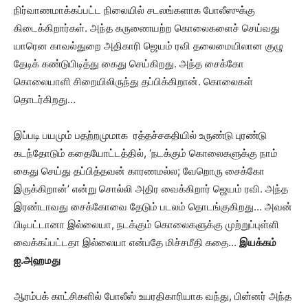
நிர்வாணமாக்கப்பட்ட நிலையில் சடலங்களாக போலீஸுக்கு
கிடைக்கிறார்கள். அந்த கருணையற்ற கொலைகளைச் செய்வது
யாரென காவல்துறை அதிகாரி ஜெயம் ரவி தலைமையிலான குழு
தேடிக் கண்டுபிடித்து கைது செய்கிறது. அந்த சைக்கோ
கொலையாளி சிறையிலிருந்து தப்பிக்கிறான். கொலைகள்
தொடர்கிறது…
இப்படி பயமும் பதற்றமுமாக ரத்தச்சகதியில் உருண்டு புரண்டு
கடந்தோடும் கதையோட்டத்தில், ‘நடக்கும் கொலைகளுக்கு நாம்
கைது செய்து தப்பித்தவன் காரணமல்ல; வேறொரு சைக்கோ
இருக்கிறான்’ என்று சொல்லி அதிர வைக்கிறார் ஜெயம் ரவி. அந்த
இரண்டாவது சைக்கோவை தேடும் படலம் தொடங்குகிறது… அவன்
பிடிபட்டானா இல்லையா, நடக்கும் கொலைகளுக்கு முற்றுப்புள்ளி
வைக்கப்பட்டதா இல்லையா என்பதே மிச்சமீதி கதை…
இயக்கம்
ஐ.அஹமது
ஆரம்பக் காட்சிகளில் போலீஸ் உயரதிகாரியாக வந்து, பின்னர் அந்த