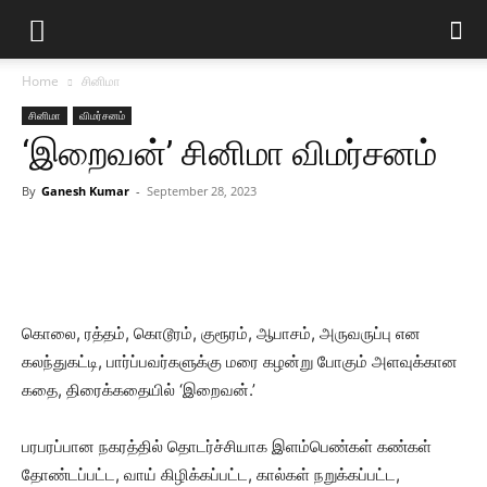
Home
சினிமா
சினிமா
விமர்சனம்
‘இறைவன்’ சினிமா விமர்சனம்
By
Ganesh Kumar
-
September 28, 2023
கொலை, ரத்தம், கொடூரம், குரூரம், ஆபாசம், அருவருப்பு என
கலந்துகட்டி, பார்ப்பவர்களுக்கு மரை கழன்று போகும் அளவுக்கான
கதை, திரைக்கதையில் ‘இறைவன்.’
பரபரப்பான நகரத்தில் தொடர்ச்சியாக இளம்பெண்கள் கண்கள்
தோண்டப்பட்ட, வாய் கிழிக்கப்பட்ட, கால்கள் நறுக்கப்பட்ட,