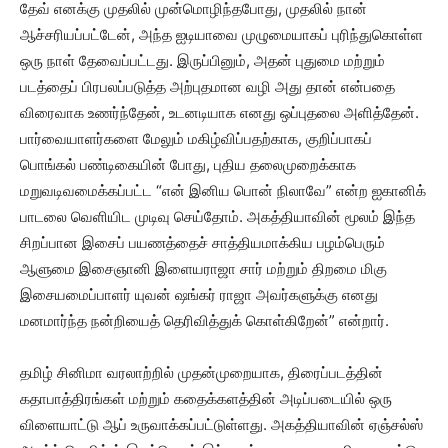
தேவ் எனக்கு முதலில் முன்மொழிந்தபோது, முதலில் நான்
ஆச்சரியப்பட்டேன், அந்த ஐடியாவை முழுமையாகப் புரிந்துகொள்ள
ஒரு நாள் தேவைப்பட்டது. இருப்பினும், அதன் புதுமை மற்றும்
படத்தைப் பிரபலப்படுத்த அற்புதமான வழி அது தான் என்பதை
விரைவாக உணர்ந்தேன், உடனடியாக எனது ஒப்புதலை அளித்தேன்.
பார்வையாளர்களை மேலும் மகிழ்விப்பதற்காக, குறிப்பாகப்
பொங்கல் பண்டிகையின் போது, புதிய தலைமுறைக்காக
மறுவடிவமைக்கப்பட்ட “என் இனிய பொன் நிலாவே” என்ற ஐகானிக்
பாடலை வெளியிட முடிவு செய்தோம். அகத்தியாவின் மூலம் இந்த
சிறப்பான இசைப் பயணத்தைச் சாத்தியமாக்கிய பழம்பெரும்
ஆளுமை இசைஞானி இளையராஜா சார் மற்றும் திறமை மிகு
இசையமைப்பாளர் யுவன் ஷங்கர் ராஜா அவர்களுக்கு எனது
மனமார்ந்த நன்றியைத் தெரிவித்துக் கொள்கிறேன்” என்றார்.
தமிழ் சினிமா வரலாற்றில் முதன்முறையாக, திரைப்படத்தின்
கதாபாத்திரங்கள் மற்றும் கதைக்களத்தின் அடிப்படையில் ஒரு
விளையாட்டு ஆப் உருவாக்கப்பட்டுள்ளது. அகத்தியாவின் ஏஞ்சல்ஸ்