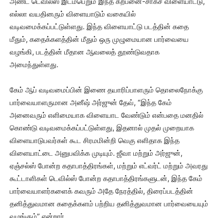
அண்ட் டெவில்ஸ் இடம்பெறும் இந்த கற்பனை-சாகச விளையாட்டு,
எல்லா வயதினரும் விளையாடும் வகையில்
வடிவமைக்கப்பட்டுள்ளது. இந்த விளையாட்டு படத்தின் கதை
மீதும், கதைக்களத்தின் மீதும் ஒரு முழுமையான பார்வையை
வழங்கி, படத்தின் மீதான ஆவலைத் தூண்டுவதாக
அமைந்துள்ளது.
கேம் ஆப் வடிவமைப்பின் இணை தயாரிப்பாளரும் தொலைநோக்கு
பார்வையாளருமான அனீஷ் அர்ஜுன் தேவ், “இந்த கேம்
அனைவரும் எளிமையாக விளையாட வேண்டும் என்பதை மனதில்
கொண்டு வடிவமைக்கப்பட்டுள்ளது, இதனால் முதல் முறையாக
விளையாடுபவர்கள் கூட சிரமமின்றி வெகு எளிதாக இந்த
விளையாட்டை அனுபவிக்க முடியும். ஜீவா மற்றும் அர்ஜுன்,
ஏஞ்சல்ஸ் போன்ற கதாபாத்திரங்கள், மற்றும் எட்வர்ட் மற்றும் அவரது
கூட்டாளிகள் டெவில்ஸ் போன்ற கதாபாத்திரங்களுடன், இந்த கேம்
பார்வையாளர்களைக் கவரும் அதே நேரத்தில், திரைப்படத்தின்
தனித்துவமான கதைக்களம் பற்றிய தனித்துவமான பார்வையையும்
வழங்கும்” என்றார்.