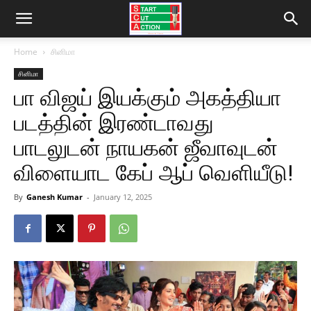
Home
சினிமா
சினிமா
பா விஜய் இயக்கும் அகத்தியா
படத்தின் இரண்டாவது
பாடலுடன் நாயகன் ஜீவாவுடன்
விளையாட கேப் ஆப் வெளியீடு!
By
Ganesh Kumar
-
January 12, 2025