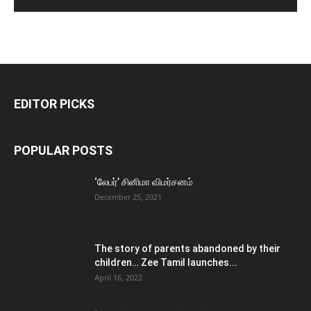
EDITOR PICKS
POPULAR POSTS
‘லேபர்’ சினிமா விமர்சனம்
December 25, 2021
The story of parents abandoned by their
children… Zee Tamil launches...
April 16, 2022